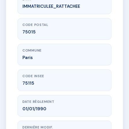
IMMATRICULEE_RATTACHEE
www.vme.plus/AC8484248
13 RUE PAUL BARRUEL
13 r paul barruel
75015 Paris
CODE POSTAL
75015
COMMUNE
Paris
CODE INSEE
75115
DATE RÈGLEMENT
01/01/1990
DERNIÈRE MODIF.