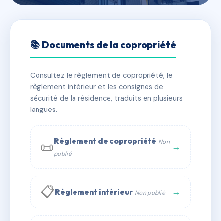
🇫🇷 RFRAC8484248
13 RUE PAUL BARRUEL
📚 Documents de la copropriété
📍 13 r paul barruel 75015 Paris
Consultez le règlement de copropriété, le
✓ Immatriculée
🏠 52 lots
🏗 1 bâtiment(s)
règlement intérieur et les consignes de
sécurité de la résidence, traduits en plusieurs
langues.
📞 Contacter Syndic Digital
💬 WhatsApp
✉ Email
Règlement de copropriété
Non
📜
→
publié
📋
→
Règlement intérieur
Non publié