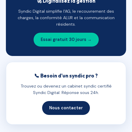
🚀 Digitalisez la gestion
Syndic Digital simplifie l'AG, le recouvrement des
charges, la conformité ALUR et la communication
résidents.
Essai gratuit 30 jours →
📞 Besoin d'un syndic pro ?
Trouvez ou devenez un cabinet syndic certifié
Syndic Digital. Réponse sous 24h.
Nous contacter