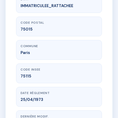
IMMATRICULEE_RATTACHEE
www.vme.plus/AA8316101
Les Triades
15 r labrouste
75015 Paris
CODE POSTAL
75015
COMMUNE
Paris
CODE INSEE
75115
DATE RÈGLEMENT
25/04/1973
DERNIÈRE MODIF.