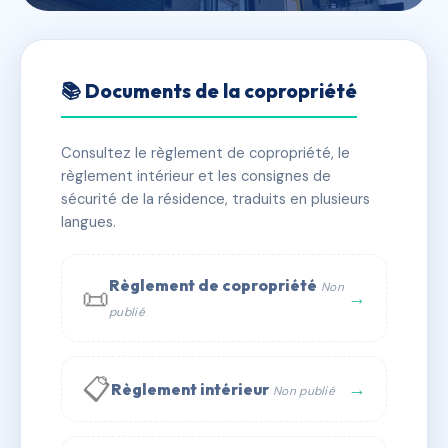
🇫🇷 RFRAA8316101
Les Triades
📚 Documents de la copropriété
📍 15 r labrouste 75015 Paris
Consultez le règlement de copropriété, le
✓ Immatriculée
🏠 329 lots
🏗 3 bâtiment(s)
règlement intérieur et les consignes de
sécurité de la résidence, traduits en plusieurs
langues.
📞 Contacter Syndic Digital
💬 WhatsApp
✉ Email
Règlement de copropriété
Non
📜
→
publié
📋
→
Règlement intérieur
Non publié