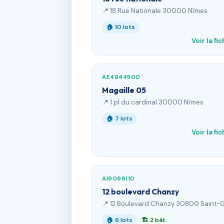
📍 18 Rue Nationale 30000 Nîmes
🏠 10 lots
Voir la fi
AE4944500
Magaille 05
📍 1 pl du cardinal 30000 Nîmes
🏠 7 lots
Voir la fi
AI9099110
12 boulevard Chanzy
📍 12 Boulevard Chanzy 30800 Saint-Gi
🏠 6 lots
🏗 2 bât.