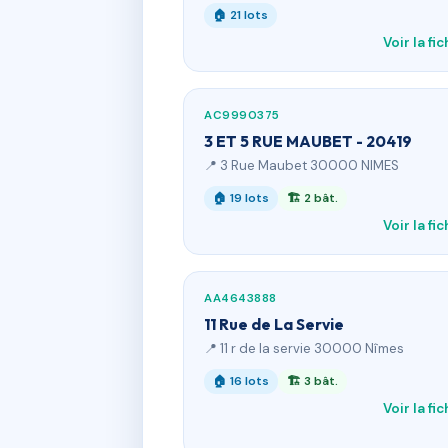
🏠 21 lots
Voir la fi
AC9990375
3 ET 5 RUE MAUBET - 20419
📍 3 Rue Maubet 30000 NIMES
🏠 19 lots
🏗 2 bât.
Voir la fi
AA4643888
11 Rue de La Servie
📍 11 r de la servie 30000 Nîmes
🏠 16 lots
🏗 3 bât.
Voir la fi