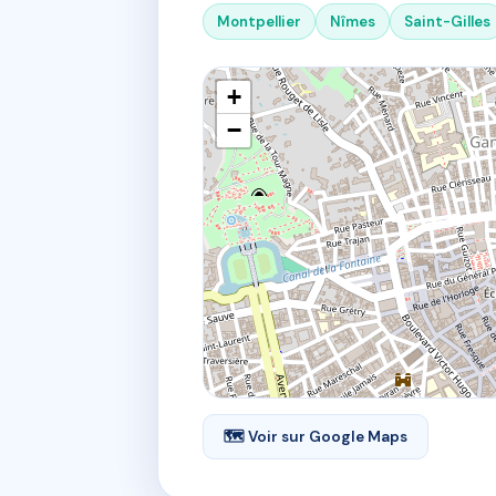
Montpellier
Nîmes
Saint-Gilles
+
−
🗺 Voir sur Google Maps