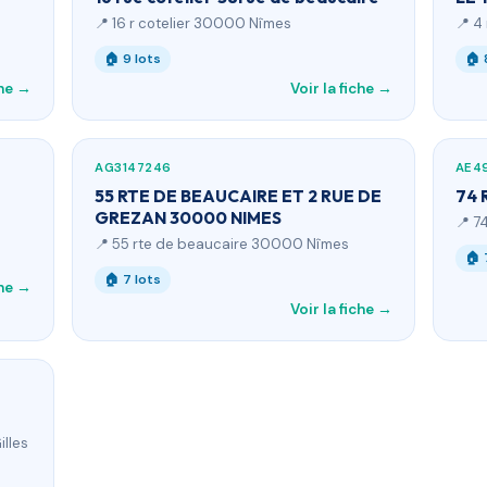
📍 16 r cotelier 30000 Nîmes
📍 4
🏠 9 lots
🏠 
che →
Voir la fiche →
AG3147246
AE4
55 RTE DE BEAUCAIRE ET 2 RUE DE
74 
GREZAN 30000 NIMES
📍 7
📍 55 rte de beaucaire 30000 Nîmes
🏠 
🏠 7 lots
che →
Voir la fiche →
lles