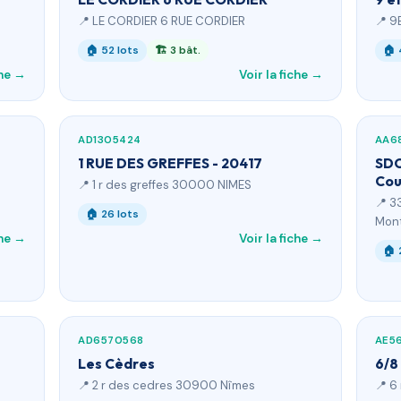
📍 LE CORDIER 6 RUE CORDIER
📍 9
🏠 52 lots
🏗 3 bât.
🏠 
che →
Voir la fiche →
AD1305424
AA6
1 RUE DES GREFFES - 20417
SDC
Cou
📍 1 r des greffes 30000 NIMES
📍 3
🏠 26 lots
Mont
che →
Voir la fiche →
🏠 
AD6570568
AE5
Les Cèdres
6/8
📍 2 r des cedres 30900 Nîmes
📍 6