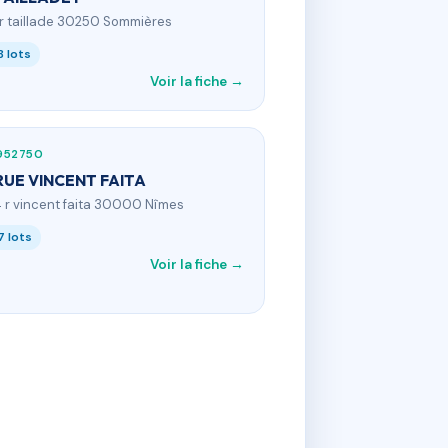
 r taillade 30250 Sommières
8 lots
Voir la fiche →
952750
RUE VINCENT FAITA
4 r vincent faita 30000 Nîmes
7 lots
Voir la fiche →