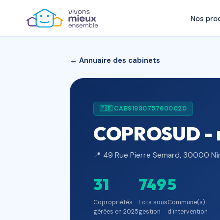
Nos pro
← Annuaire des cabinets
🇫🇷 CAB91990757600020
COPROSUD - r
📍 49 Rue Pierre Semard, 30000 Nî
31
749
5
Copropriétés
Lots sous
Commune(s)
gérées en 2025
gestion
d'intervention