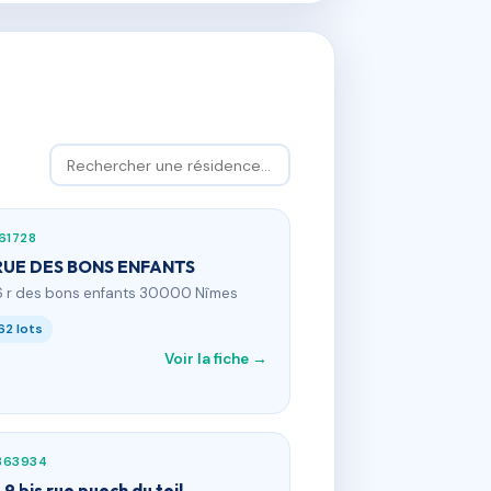
61728
RUE DES BONS ENFANTS
6 r des bons enfants 30000 Nîmes
62 lots
Voir la fiche →
863934
 9 bis rue puech du teil