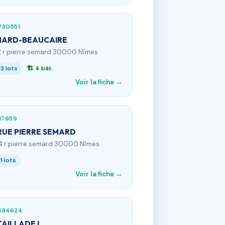
730551
MARD-BEAUCAIRE
2 r pierre semard 30000 Nîmes
13 lots
🏗 4 bât.
Voir la fiche →
17959
RUE PIERRE SEMARD
4 r pierre semard 30000 Nîmes
11 lots
Voir la fiche →
584624
TAILLADE I