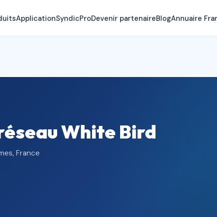
duits
Application
SyndicPro
Devenir partenaire
Blog
Annuaire Fra
éseau White Bird
mes, France