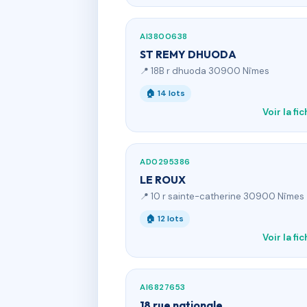
AI3800638
ST REMY DHUODA
📍 18B r dhuoda 30900 Nîmes
🏠 14 lots
Voir la fi
AD0295386
LE ROUX
📍 10 r sainte-catherine 30900 Nîmes
🏠 12 lots
Voir la fi
AI6827653
18 rue nationale