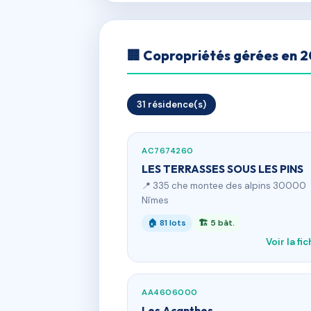
🏢 Copropriétés gérées en 
31 résidence(s)
AC7674260
LES TERRASSES SOUS LES PINS
📍 335 che montee des alpins 30000
Nîmes
🏠 81 lots
🏗 5 bât.
Voir la fi
AA4606000
Les Acanthes