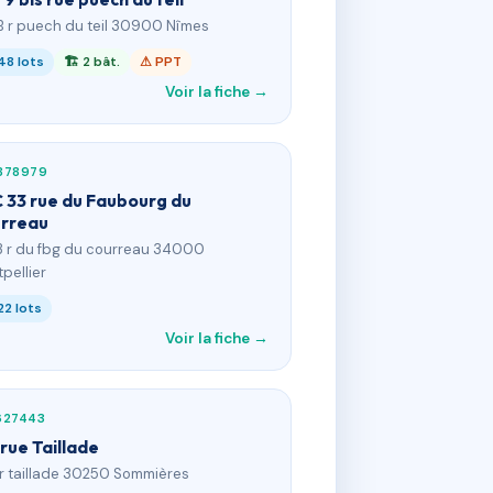
B r puech du teil 30900 Nîmes
48 lots
🏗 2 bât.
⚠ PPT
Voir la fiche →
878979
 33 rue du Faubourg du
rreau
3 r du fbg du courreau 34000
pellier
22 lots
Voir la fiche →
627443
 rue Taillade
 r taillade 30250 Sommières