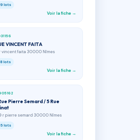
19 lots
Voir la fiche →
31156
UE VINCENT FAITA
 r vincent faita 30000 Nîmes
18 lots
Voir la fiche →
905162
Rue Pierre Semard / 5 Rue
inat
9 r pierre semard 30000 Nîmes
15 lots
Voir la fiche →