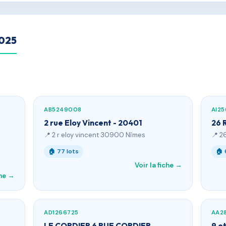
2025
AB5249008
AI25
2 rue Eloy Vincent - 20401
26 
📍 2 r eloy vincent 30900 Nîmes
📍 2
🏠 77 lots
🏠 
Voir la fiche →
che →
AD1266725
AA2
LE CORDIER 6 RUE CORDIER
9 et