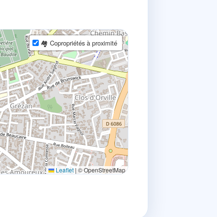
🏘 Copropriétés à proximité
Leaflet
|
© OpenStreetMap