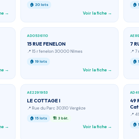
🏠 20 lots
🏠 
che →
Voir la fiche →
AD0536110
AE89
15 RUE FENELON
7 R
📍 15 r fenelon 30000 Nîmes
📍 7
🏠 19 lots
🏠 
che →
Voir la fiche →
AE2291953
AD4
LE COTTAGE I
49 
Cat
📍 Rue du Parc 30310 Vergèze
📍 4
🏠 15 lots
🏗 3 bât.
🏠 
che →
Voir la fiche →