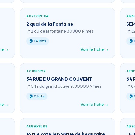
AD2032084
AG5
2 quai de la Fontaine
SE
📍 2 qu de la fontaine 30900 Nîmes
📍 3
🏠 14 lots
🏠 
che →
Voir la fiche →
AC1853712
AF31
34 RUE DU GRAND COUVENT
64 
📍 34 r du grand couvent 30000 Nîmes
📍 6
🏠 11 lots
🏠 
che →
Voir la fiche →
AE8953598
AD9
16 rue cotelier-38rue de beaucaire
LE 