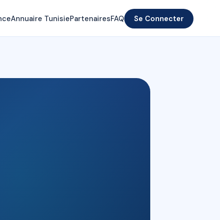
nce
Annuaire Tunisie
Partenaires
FAQ
Se Connecter