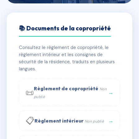
🇫🇷 RFRAD0536110
15 RUE FENELON
📚 Documents de la copropriété
📍 15 r fenelon 30000 Nîmes
Consultez le règlement de copropriété, le
✓ Immatriculée
🏠 19 lots
🏗 1 bâtiment(s)
règlement intérieur et les consignes de
sécurité de la résidence, traduits en plusieurs
langues.
📞 Contacter Syndic Digital
💬 WhatsApp
✉ Email
Règlement de copropriété
Non
📜
→
publié
📋
→
Règlement intérieur
Non publié