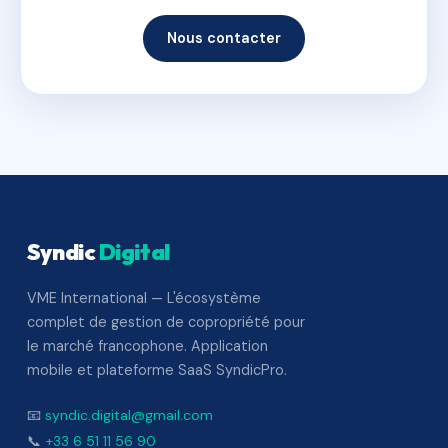
Nous contacter
Syndic
Digital
VME International — L'écosystème
complet de gestion de copropriété pour
le marché francophone. Application
mobile et plateforme SaaS SyndicPro.
📧
syndic.digital@gmail.com
📞
+33 6 51 11 56 90