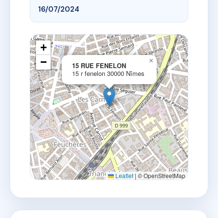
16/07/2024
+
−
×
15 RUE FENELON
15 r fenelon 30000 Nîmes
Leaflet
|
© OpenStreetMap