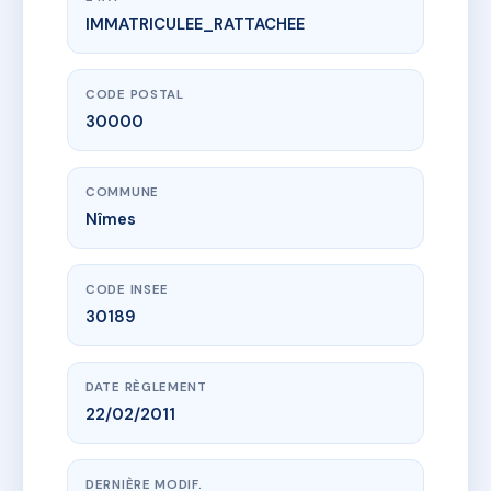
IMMATRICULEE_RATTACHEE
www.vme.plus/AD0536110
15 RUE FENELON
15 r fenelon
30000 Nîmes
CODE POSTAL
30000
COMMUNE
Nîmes
CODE INSEE
30189
DATE RÈGLEMENT
22/02/2011
DERNIÈRE MODIF.