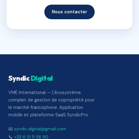
Nous contacter
Syndic
Digital
VME International — L'écosystème
complet de gestion de copropriété pour
le marché francophone. Application
mobile et plateforme SaaS SyndicPro.
📧
syndic.digital@gmail.com
📞
+33 6 51 11 56 90