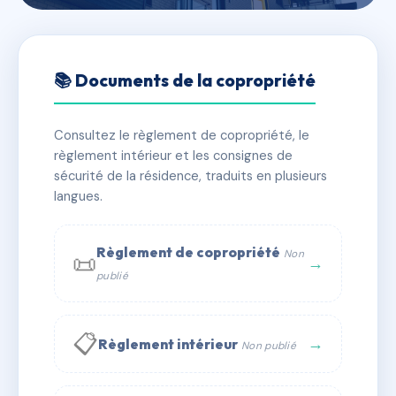
🇫🇷 RFRAD9584624
LE TAILLADE I
📚 Documents de la copropriété
📍 4 r taillade 30250 Sommières
Consultez le règlement de copropriété, le
✓ Immatriculée
🏠 8 lots
🏗 1 bâtiment(s)
règlement intérieur et les consignes de
sécurité de la résidence, traduits en plusieurs
langues.
📞 Contacter Syndic Digital
💬 WhatsApp
✉ Email
Règlement de copropriété
Non
📜
→
publié
📋
→
Règlement intérieur
Non publié