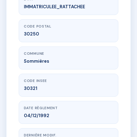
IMMATRICULEE_RATTACHEE
www.vme.plus/AD9584624
LE TAILLADE I
4 r taillade
30250 Sommières
CODE POSTAL
30250
COMMUNE
Sommières
CODE INSEE
30321
DATE RÈGLEMENT
04/12/1992
DERNIÈRE MODIF.