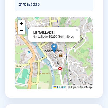
21/08/2025
+
−
×
LE TAILLADE I
4 r taillade 30250 Sommières
Leaflet
|
© OpenStreetMap