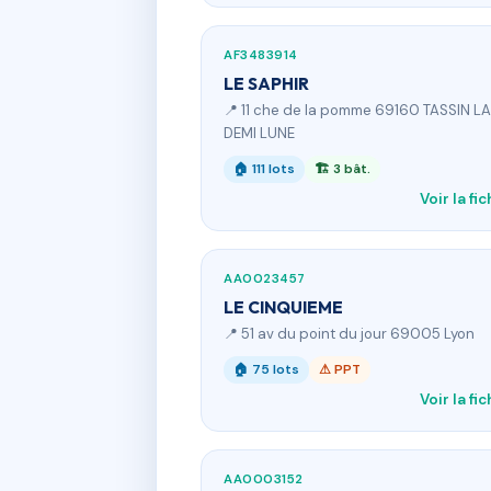
AF3483914
LE SAPHIR
📍 11 che de la pomme 69160 TASSIN LA
DEMI LUNE
🏠 111 lots
🏗 3 bât.
Voir la fi
AA0023457
LE CINQUIEME
📍 51 av du point du jour 69005 Lyon
🏠 75 lots
⚠ PPT
Voir la fi
AA0003152