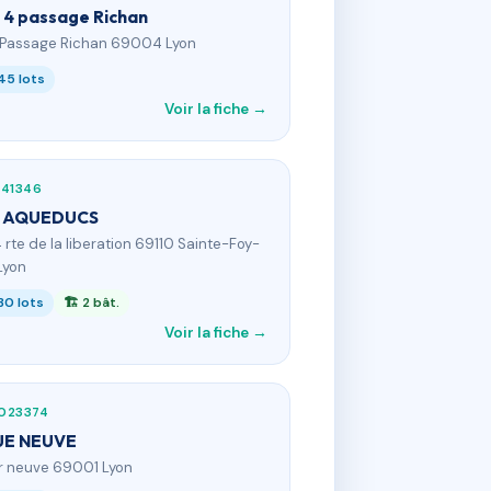
3, 4 passage Richan
 Passage Richan 69004 Lyon
45 lots
Voir la fiche →
741346
S AQUEDUCS
4 rte de la liberation 69110 Sainte-Foy-
Lyon
30 lots
🏗 2 bât.
Voir la fiche →
023374
UE NEUVE
 r neuve 69001 Lyon