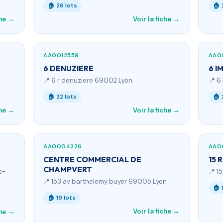
🏠 26 lots
🏠 
che →
Voir la fiche →
AA0012559
AA0
6 DENUZIERE
6 I
📍 6 r denuziere 69002 Lyon
📍 6
🏠 22 lots
🏠 
che →
Voir la fiche →
AA0004226
AA0
CENTRE COMMERCIAL DE
15 
CHAMPVERT
s-
📍 1
📍 153 av barthelemy buyer 69005 Lyon
🏠 
🏠 19 lots
Voir la fiche →
che →