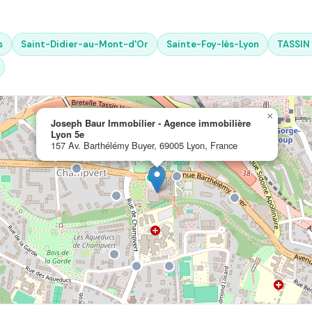
s
Saint-Didier-au-Mont-d'Or
Sainte-Foy-lès-Lyon
TASSIN
×
Joseph Baur Immobilier - Agence immobilière
Lyon 5e
157 Av. Barthélémy Buyer, 69005 Lyon, France