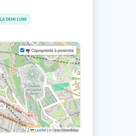
 LA DEMI LUNE
🏘 Copropriétés à proximité
Leaflet
|
© OpenStreetMap