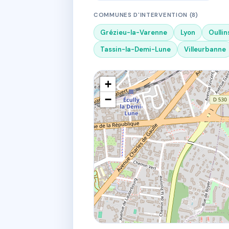
COMMUNES D'INTERVENTION (8)
Grézieu-la-Varenne
Lyon
Oullin
Tassin-la-Demi-Lune
Villeurbanne
+
−