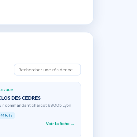
012302
CLOS DES CEDRES
6 r commandant charcot 69005 Lyon
141 lots
Voir la fiche →