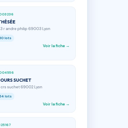
003236
THÉSÉE
23 r andre philip 69003 Lyon
80 lots
Voir la fiche →
004556
COURS SUCHET
8 crs suchet 69002 Lyon
54 lots
Voir la fiche →
325167