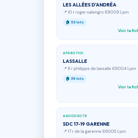
LES ALLÉES D'ANDRÉA
📍 10 r roger salengro 69009 Lyon
🏠 53 lots
Voir la fi
AF6807101
LASSALLE
📍 8 r philippe de lassalle 69004 Lyon
🏠 39 lots
Voir la fi
AA0003079
SDC 17-19 GARENNE
📍 17 r de la garenne 69005 Lyon