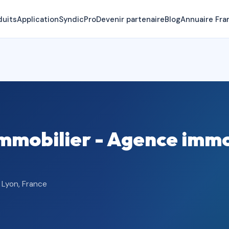
duits
Application
SyndicPro
Devenir partenaire
Blog
Annuaire Fra
mmobilier - Agence immo
 Lyon, France