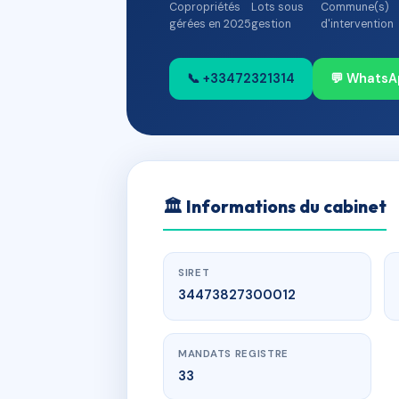
Copropriétés
Lots sous
Commune(s)
gérées en 2025
gestion
d'intervention
📞 +33472321314
💬 WhatsA
🏛
Informations du cabinet
SIRET
34473827300012
MANDATS REGISTRE
33