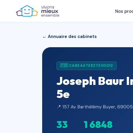
Nos pro
← Annuaire des cabinets
🇫🇷 CAB34473827300012
Joseph Baur I
5e
📍 157 Av. Barthélémy Buyer, 69005
33
1 684
8