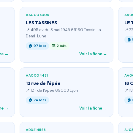
AA0004309
AA0
LES TASSINES
LE 
📍 49B av du 8 mai 1945 69160 Tassin-la-
📍 2
Demi-Lune
🏠 
🏠 97 lots
🏗 2 bât.
che →
Voir la fiche →
AA0004481
AA0
12 rue de l'épée
18 
📍 12 r de l'epee 69003 Lyon
📍 1
🏠 74 lots
🏠 
che →
Voir la fiche →
AD3214558
AJ0