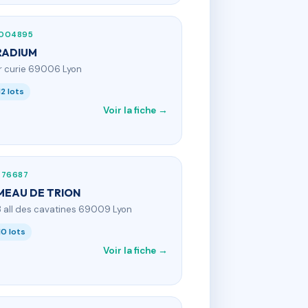
004895
RADIUM
1 r curie 69006 Lyon
12 lots
Voir la fiche →
776687
EAU DE TRION
3 all des cavatines 69009 Lyon
10 lots
Voir la fiche →