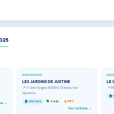
2025
AA0002402
AA0
LES JARDINS DE JUSTINE
LE 
📍 1 r des forges 69290 Grézieu-la-
📍 6
Varenne
🏠 
🏠 202 lots
🏗 4 bât.
⚠ PPT
che →
Voir la fiche →