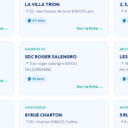
LA VILLA TRION
2, 
📍 22 r des fosses de trion 69005 Lyon
📍 4
🏠 47 lots
🏠 
che →
Voir la fiche →
AA1890276
AB2
SDC ROGER SALENGRO
LE
📍 3 av roger salengro 69100
📍 7
VILLEURBANNE
lès-
🏠 32 lots
🏠 
che →
Voir la fiche →
AA0023523
AA0
81 RUE CHARTON
5 R
📍 81 r charton 69600 Oullins
📍 5