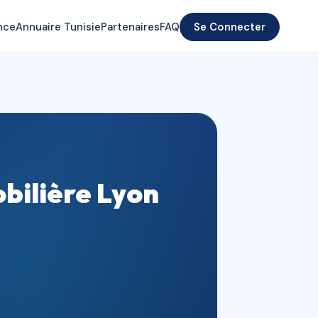
nce
Annuaire Tunisie
Partenaires
FAQ
Se Connecter
bilière Lyon