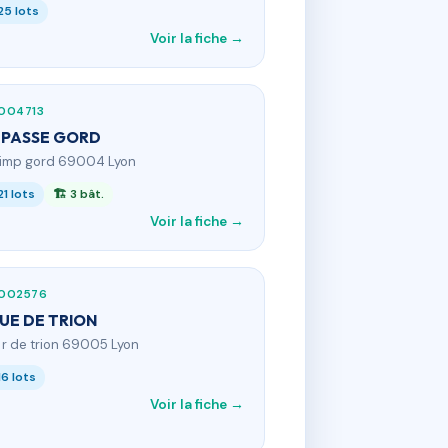
25 lots
Voir la fiche →
004713
MPASSE GORD
 imp gord 69004 Lyon
21 lots
🏗 3 bât.
Voir la fiche →
002576
RUE DE TRION
5 r de trion 69005 Lyon
16 lots
Voir la fiche →