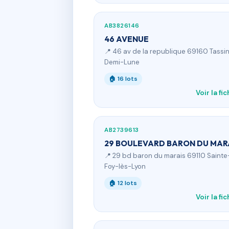
AB3826146
46 AVENUE
📍 46 av de la republique 69160 Tassi
Demi-Lune
🏠 16 lots
Voir la fi
AB2739613
29 BOULEVARD BARON DU MAR
📍 29 bd baron du marais 69110 Sainte
Foy-lès-Lyon
🏠 12 lots
Voir la fi