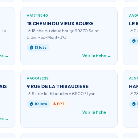
AA1748540
AA0
18 CHEMIN DU VIEUX BOURG
LE 
n-la-
📍 18 che du vieux bourg 69370 Saint-
📍 1
Didier-au-Mont-d'Or
🏠 
🏠 13 lots
che →
Voir la fiche →
AA0012229
AE5
AIS
9 RUE DE LA THIBAUDIERE
HAM
-
📍 9 r de la thibaudiere 69007 Lyon
📍 2
🏠 10 lots
⚠ PPT
🏠 
Voir la fiche →
che →