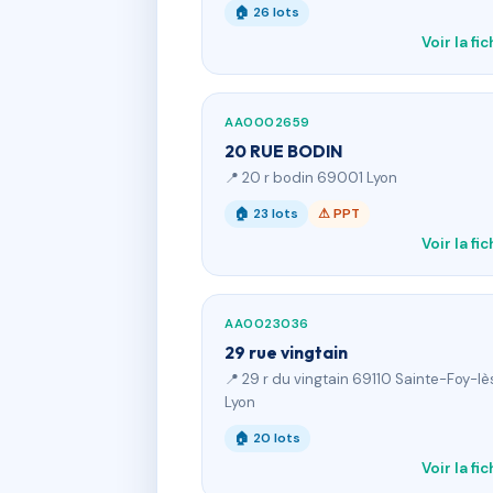
🏠 26 lots
Voir la fi
AA0002659
20 RUE BODIN
📍 20 r bodin 69001 Lyon
🏠 23 lots
⚠ PPT
Voir la fi
AA0023036
29 rue vingtain
📍 29 r du vingtain 69110 Sainte-Foy-lè
Lyon
🏠 20 lots
Voir la fi