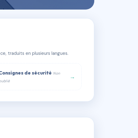
e, traduits en plusieurs langues.
Consignes de sécurité
Non
→
publié
web :
om