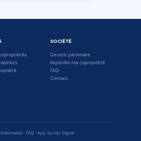
S
SOCIÉTÉ
copropriétés
Devenir partenaire
cabinets
Rejoindre ma copropriété
ropriété
FAQ
Contact
fidentialité
·
FAQ
·
App Syndic Digital