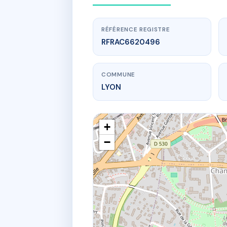
RÉFÉRENCE REGISTRE
RFRAC6620496
COMMUNE
LYON
+
−
www.
107-111 av 