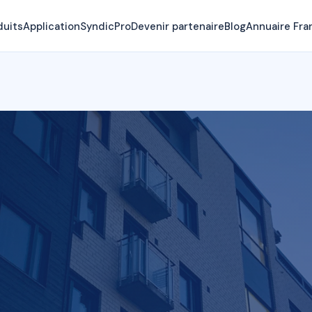
duits
Application
SyndicPro
Devenir partenaire
Blog
Annuaire Fra