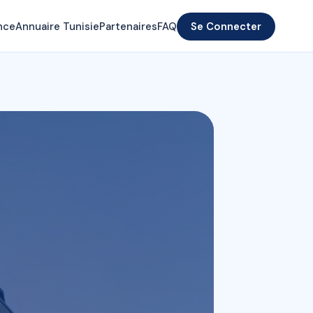
nce
Annuaire Tunisie
Partenaires
FAQ
Se Connecter