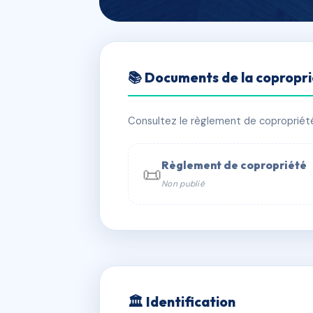
🇫🇷 RFRAC6620496
📚 Documents de la copropr
LE GAI VALLO
📍 107-111 av barthelemy buyer 690
Consultez le règlement de copropriété, 
✓ Immatriculée
🏠 347 lots
🏗 2
Règlement de copropriété
📜
Non publié
📞 Contacter Syndic Digital

Coproprié
229 
N°
w
🏛 Identification