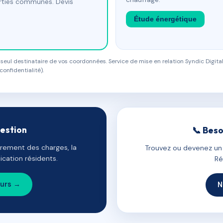
arties communes. Devis
Étude énergétique
eul destinataire de vos coordonnées. Service de mise en relation Syndic Digital
confidentialité).
gestion
📞 Beso
uvrement des charges, la
Trouvez ou devenez un c
cation résidents.
Ré
ours →
N