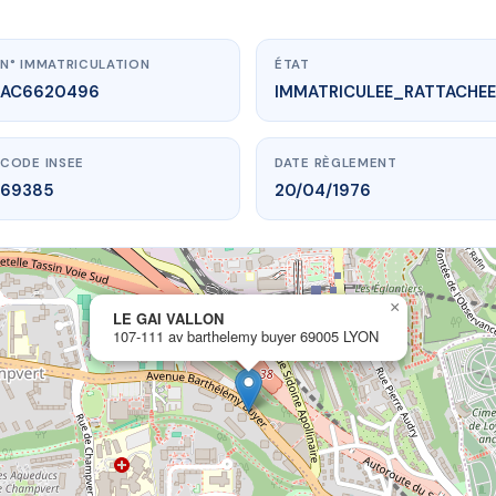
N° IMMATRICULATION
ÉTAT
AC6620496
IMMATRICULEE_RATTACHEE
CODE INSEE
DATE RÈGLEMENT
69385
20/04/1976
×
vme.plus/AC6620496
LE GAI VALLON
107-111 av barthelemy buyer 69005 LYON
LE GAI VALLON
barthelemy buyer
69005 LYON