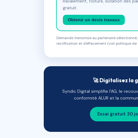
Ravalement, toiture, isolation des p
gratuit.
Obtenir un devis travaux
Demande transmise au partenaire sélectionné, s
rectification et d'effacement (voir politique de 
🚀 Digitalisez la 
Syndic Digital simplifie l'AG, le reco
conformité ALUR et la communi
Essai gratuit 30 j