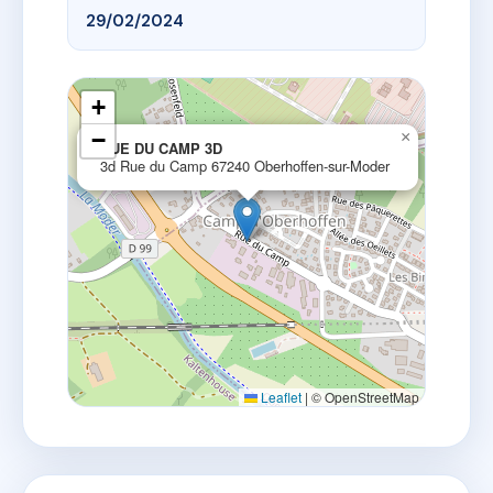
29/02/2024
+
−
×
RUE DU CAMP 3D
3d Rue du Camp 67240 Oberhoffen-sur-Moder
Leaflet
|
© OpenStreetMap