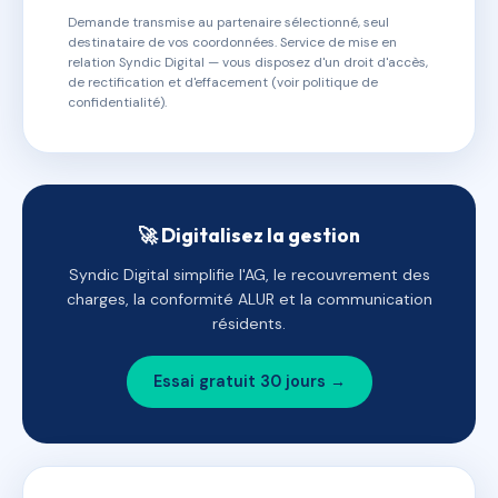
Demande transmise au partenaire sélectionné, seul
destinataire de vos coordonnées. Service de mise en
relation Syndic Digital — vous disposez d'un droit d'accès,
de rectification et d'effacement (voir politique de
confidentialité).
🚀 Digitalisez la gestion
Syndic Digital simplifie l'AG, le recouvrement des
charges, la conformité ALUR et la communication
résidents.
Essai gratuit 30 jours →