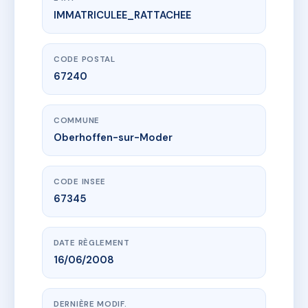
IMMATRICULEE_RATTACHEE
www.vme.plus/AI5546833
RUE DU CAMP 3D
3d Rue du Camp
67240 Oberhoffen-sur-Moder
CODE POSTAL
67240
COMMUNE
Oberhoffen-sur-Moder
CODE INSEE
67345
DATE RÈGLEMENT
16/06/2008
DERNIÈRE MODIF.