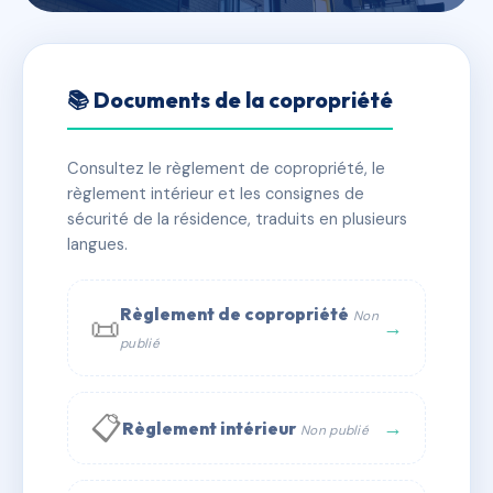
🇫🇷 RFRAI5546833
RUE DU CAMP 3D
📚 Documents de la copropriété
📍 3d Rue du Camp 67240 Oberhoffen-sur-Moder
Consultez le règlement de copropriété, le
✓ Immatriculée
🏠 16 lots
🏗 1 bâtiment(s)
règlement intérieur et les consignes de
sécurité de la résidence, traduits en plusieurs
langues.
📞 Contacter Syndic Digital
💬 WhatsApp
✉ Email
Règlement de copropriété
Non
📜
→
publié
📋
→
Règlement intérieur
Non publié