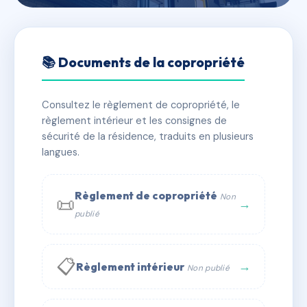
🇫🇷 RFRAI2960797
VILLA SYMPHONIE
📚 Documents de la copropriété
📍 23 av de la liberation 67110 Niederbronn-les-Bains
Consultez le règlement de copropriété, le
✓ Immatriculée
🏠 22 lots
🏗 1 bâtiment(s)
règlement intérieur et les consignes de
sécurité de la résidence, traduits en plusieurs
langues.
📞 Contacter Syndic Digital
💬 WhatsApp
✉ Email
Règlement de copropriété
Non
📜
→
publié
📋
→
Règlement intérieur
Non publié