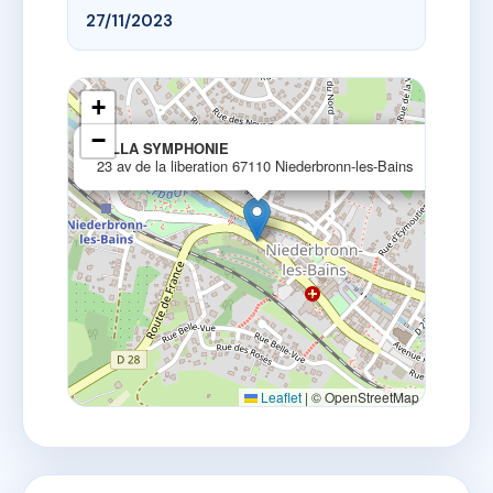
27/11/2023
+
−
×
VILLA SYMPHONIE
23 av de la liberation 67110 Niederbronn-les-Bains
Leaflet
|
© OpenStreetMap