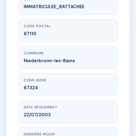
IMMATRICULEE_RATTACHEE
www.vme.plus/AI2960797
VILLA SYMPHONIE
23 av de la liberation
67110 Niederbronn-les-Bains
CODE POSTAL
67110
COMMUNE
Niederbronn-les-Bains
CODE INSEE
67324
DATE RÈGLEMENT
22/07/2003
DERNIÈRE MODIF.