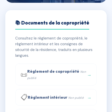
🇫🇷 RFRAF2315976
RESIDENCE LES ERABLES
📚 Documents de la copropriété
📍 2 r de la redoute 67500 Haguenau
Consultez le règlement de copropriété, le
✓ Immatriculée
🏠 60 lots
🏗 1 bâtiment(s)
règlement intérieur et les consignes de
sécurité de la résidence, traduits en plusieurs
langues.
📞 Contacter Syndic Digital
💬 WhatsApp
✉ Email
Règlement de copropriété
Non
📜
→
publié
📋
→
Règlement intérieur
Non publié