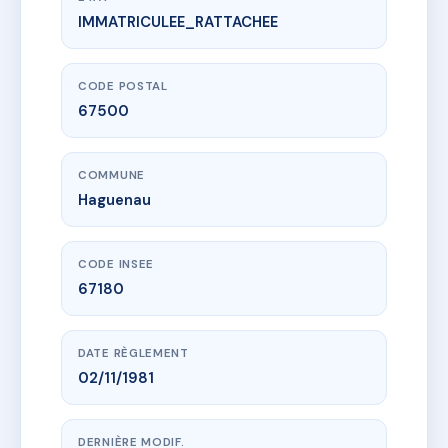
IMMATRICULEE_RATTACHEE
www.vme.plus/AF2315976
RESIDENCE LES ERABLES
2 r de la redoute
67500 Haguenau
CODE POSTAL
67500
COMMUNE
Haguenau
CODE INSEE
67180
DATE RÈGLEMENT
02/11/1981
DERNIÈRE MODIF.