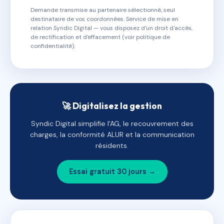
Demande transmise au partenaire sélectionné, seul
destinataire de vos coordonnées. Service de mise en
relation Syndic Digital — vous disposez d'un droit d'accès,
de rectification et d'effacement (voir politique de
confidentialité).
🚀 Digitalisez la gestion
Syndic Digital simplifie l'AG, le recouvrement des
charges, la conformité ALUR et la communication
résidents.
Essai gratuit 30 jours →