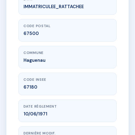
IMMATRICULEE_RATTACHEE
www.vme.plus/AE7827066
LES FRANCISCAINS
3 r du bouc
67500 Haguenau
CODE POSTAL
67500
COMMUNE
Haguenau
CODE INSEE
67180
DATE RÈGLEMENT
10/06/1971
DERNIÈRE MODIF.