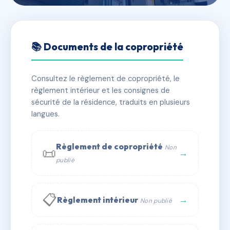
🇫🇷 RFRAE7827066
LES FRANCISCAINS
📚 Documents de la copropriété
📍 3 r du bouc 67500 Haguenau
Consultez le règlement de copropriété, le
✓ Immatriculée
🏠 81 lots
🏗 1 bâtiment(s)
règlement intérieur et les consignes de
sécurité de la résidence, traduits en plusieurs
langues.
📞 Contacter Syndic Digital
💬 WhatsApp
✉ Email
Règlement de copropriété
Non
📜
→
publié
📋
→
Règlement intérieur
Non publié