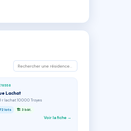
178558
rue Lachat
0 r lachat 10000 Troyes
72 lots
🏗 3 bât.
Voir la fiche →