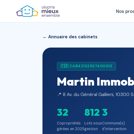
Nos pro
← Annuaire des cabinets
🇫🇷 CAB42132537400013
Martin Immob
📍 8 Av. du Général Gallieni, 10300 
32
812
3
Copropriétés
Lots sous
Commune(s)
gérées en 2025
gestion
d'intervention