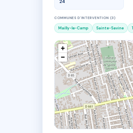
24
COMMUNES D'INTERVENTION (3)
Mailly-le-Camp
Sainte-Savine
+
−