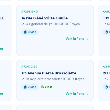
AF2581940
AA9
 LE
14 rue Général De Gaulle
105
📍 14 r general de gaulle 10000 Troyes
📍 1
🏠 9 lots
🏠 
Voir la fiche →
che →
AF2472132
AG8
115 Avenue Pierre Brossolette
20 
📍 115 av pierre brossolette 10000 Troyes
📍 2
🏠 7 lots
🏗 2 bât.
🏠 
che →
Voir la fiche →