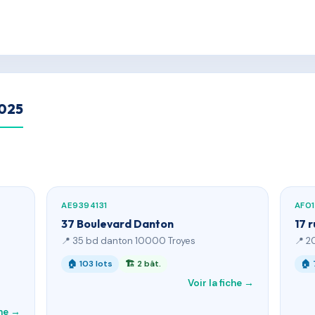
2025
AE9394131
AF0
37 Boulevard Danton
17 
📍 35 bd danton 10000 Troyes
📍 2
🏠 103 lots
🏗 2 bât.
🏠 
Voir la fiche →
che →