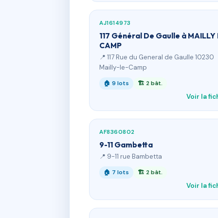
AJ1614973
117 Général De Gaulle à MAILLY
CAMP
📍 117 Rue du General de Gaulle 10230
Mailly-le-Camp
🏠 9 lots
🏗 2 bât.
Voir la fi
AF8360802
9-11 Gambetta
📍 9-11 rue Bambetta
🏠 7 lots
🏗 2 bât.
Voir la fi