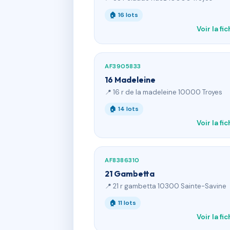
🏠 16 lots
Voir la fi
AF3905833
16 Madeleine
📍 16 r de la madeleine 10000 Troyes
🏠 14 lots
Voir la fi
AF8386310
21 Gambetta
📍 21 r gambetta 10300 Sainte-Savine
🏠 11 lots
Voir la fi