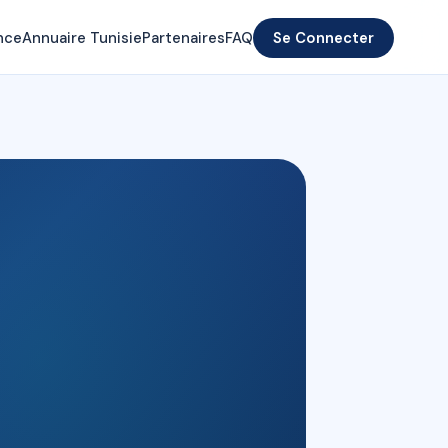
nce
Annuaire Tunisie
Partenaires
FAQ
Se Connecter