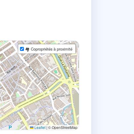
🏘 Copropriétés à proximité
Leaflet
|
© OpenStreetMap