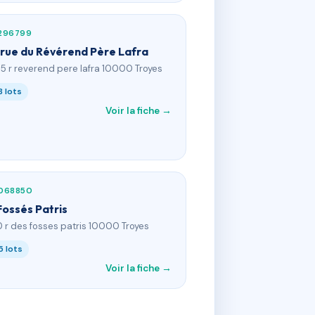
296799
 rue du Révérend Père Lafra
05 r reverend pere lafra 10000 Troyes
8 lots
Voir la fiche →
068850
Fossés Patris
0 r des fosses patris 10000 Troyes
5 lots
Voir la fiche →