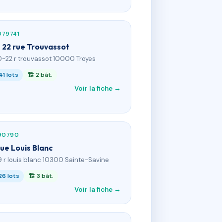
079741
- 22 rue Trouvassot
0-22 r trouvassot 10000 Troyes
41 lots
🏗 2 bât.
Voir la fiche →
190790
rue Louis Blanc
9 r louis blanc 10300 Sainte-Savine
26 lots
🏗 3 bât.
Voir la fiche →