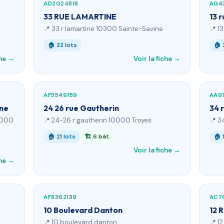
AD2024818
AG4
33 RUE LAMARTINE
13 r
📍 33 r lamartine 10300 Sainte-Savine
📍 1
🏠 22 lots
🏠 
che →
Voir la fiche →
AF5549159
AA9
gne
24 26 rue Gautherin
34 
0000
📍 24-26 r gautherin 10000 Troyes
📍 3
🏠 21 lots
🏗 6 bât.
🏠 
Voir la fiche →
che →
AF8362139
AC7
10 Boulevard Danton
12 
📍 10 boulevard danton
📍 1