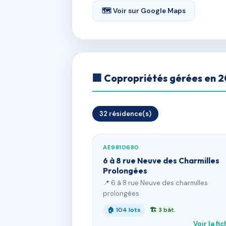
🗺 Voir sur Google Maps
🏢 Copropriétés gérées en 
32 résidence(s)
AE9810680
6 à 8 rue Neuve des Charmilles
Prolongées
📍 6 à 8 rue Neuve des charmilles
prolongées
🏠 104 lots
🏗 3 bât.
Voir la fi