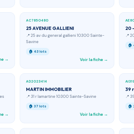
AC7850480
AE8
25 AVENUE GALLIENI
20 
📍 25 av du general gallieni 10300 Sainte-
📍 2
Savine
🏠 
🏠 43 lots
che →
Voir la fiche →
AD2023414
AI3
MARTIN IMMOBILIER
39 
yes
📍 31 r lamartine 10300 Sainte-Savine
📍 3
🏠 37 lots
🏠 
che →
Voir la fiche →