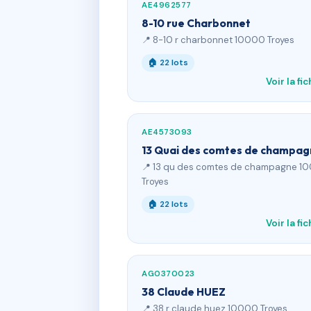
AE4962577
8-10 rue Charbonnet
📍 8-10 r charbonnet 10000 Troyes
🏠 22 lots
Voir la fi
AE4573093
13 Quai des comtes de champa
📍 13 qu des comtes de champagne 1
Troyes
🏠 22 lots
Voir la fi
AG0370023
38 Claude HUEZ
📍 38 r claude huez 10000 Troyes