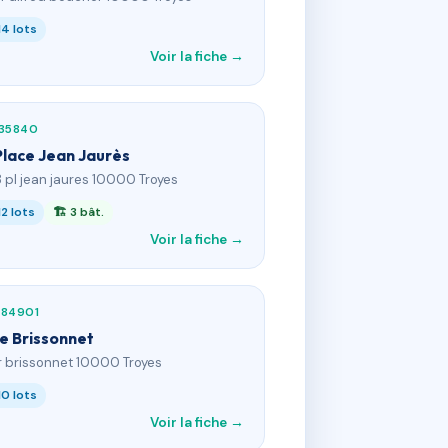
14 lots
Voir la fiche →
135840
Place Jean Jaurès
8 pl jean jaures 10000 Troyes
12 lots
🏗 3 bât.
Voir la fiche →
384901
ue Brissonnet
 r brissonnet 10000 Troyes
10 lots
Voir la fiche →