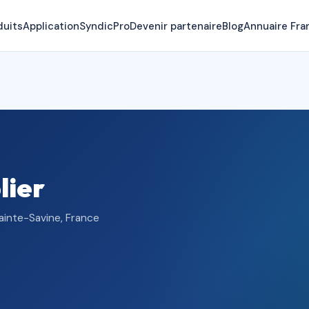
duits
Application
SyndicPro
Devenir partenaire
Blog
Annuaire Fra
lier
Sainte-Savine, France