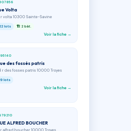
307856
ue Volta
3 r volta 10300 Sainte-Savine
22 lots
🏗 2 bât.
Voir la fiche →
195140
rue des fossés patris
4 r des fosses patris 10000 Troyes
19 lots
Voir la fiche →
679210
RUE ALFRED BOUCHER
2 r alfred boucher 10000 Troyes