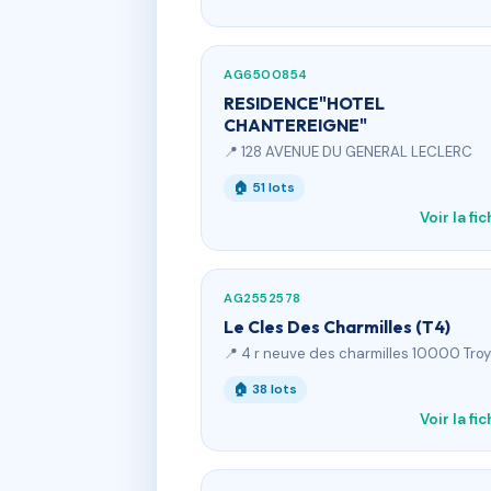
AG6500854
RESIDENCE"HOTEL
CHANTEREIGNE"
📍 128 AVENUE DU GENERAL LECLERC
🏠 51 lots
Voir la fi
AG2552578
Le Cles Des Charmilles (T4)
📍 4 r neuve des charmilles 10000 Tro
🏠 38 lots
Voir la fi