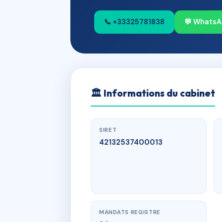
📞 +33325781838
💬 Whats
🏛
Informations du cabinet
SIRET
42132537400013
MANDATS REGISTRE