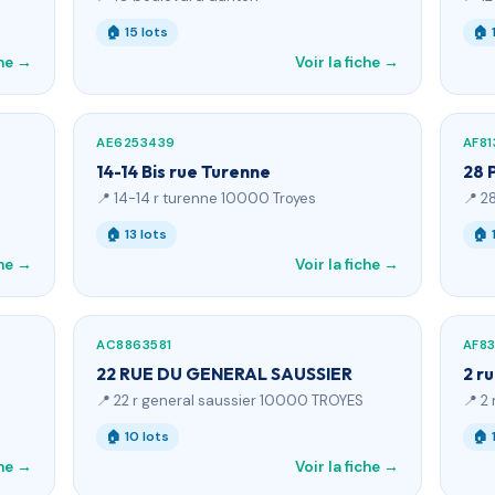
🏠 15 lots
🏠 
che →
Voir la fiche →
AE6253439
AF8
14-14 Bis rue Turenne
28 
📍 14-14 r turenne 10000 Troyes
📍 2
🏠 13 lots
🏠 
che →
Voir la fiche →
AC8863581
AF8
22 RUE DU GENERAL SAUSSIER
2 r
📍 22 r general saussier 10000 TROYES
📍 2
🏠 10 lots
🏠 
che →
Voir la fiche →