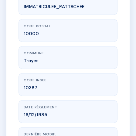
IMMATRICULEE_RATTACHEE
www.vme.plus/AA9195140
34 rue des fossés patris
34 r des fosses patris
10000 Troyes
CODE POSTAL
10000
COMMUNE
Troyes
CODE INSEE
10387
DATE RÈGLEMENT
16/12/1985
DERNIÈRE MODIF.