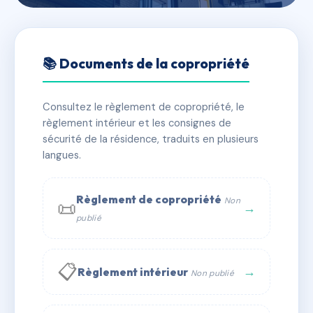
🇫🇷 RFRAA9195140
34 rue des fossés patris
📚 Documents de la copropriété
📍 34 r des fosses patris 10000 Troyes
Consultez le règlement de copropriété, le
✓ Immatriculée
🏠 19 lots
🏗 1 bâtiment(s)
règlement intérieur et les consignes de
sécurité de la résidence, traduits en plusieurs
langues.
📞 Contacter Syndic Digital
💬 WhatsApp
✉ Email
Règlement de copropriété
Non
📜
→
publié
📋
→
Règlement intérieur
Non publié