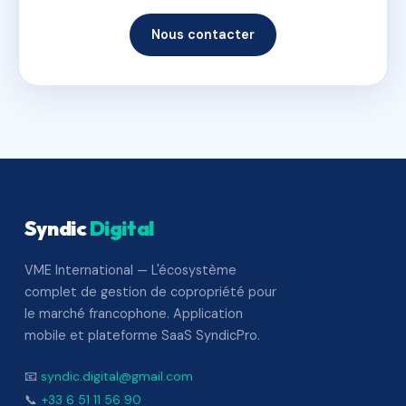
Nous contacter
Syndic
Digital
VME International — L'écosystème
complet de gestion de copropriété pour
le marché francophone. Application
mobile et plateforme SaaS SyndicPro.
📧
syndic.digital@gmail.com
📞
+33 6 51 11 56 90