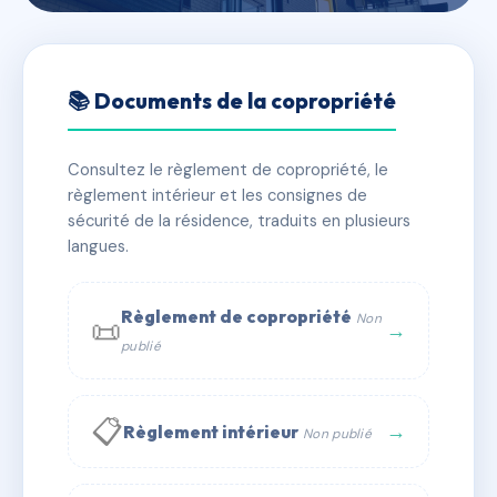
🇫🇷 RFRAG8068850
20 Fossés Patris
📚 Documents de la copropriété
📍 20 r des fosses patris 10000 Troyes
Consultez le règlement de copropriété, le
✓ Immatriculée
🏠 5 lots
🏗 1 bâtiment(s)
règlement intérieur et les consignes de
sécurité de la résidence, traduits en plusieurs
langues.
📞 Contacter Syndic Digital
💬 WhatsApp
✉ Email
Règlement de copropriété
Non
📜
→
publié
📋
→
Règlement intérieur
Non publié