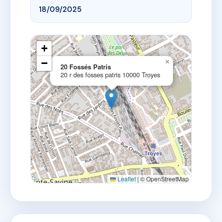
18/09/2025
+
−
×
20 Fossés Patris
20 r des fosses patris 10000 Troyes
Leaflet
|
© OpenStreetMap