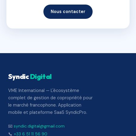
Nous contacter
Syndic
Digital
VME International — L'écosystème
complet de gestion de copropriété pour
le marché francophone. Application
mobile et plateforme SaaS SyndicPro.
📧
syndic.digital@gmail.com
📞
+33 6 51 11 56 90