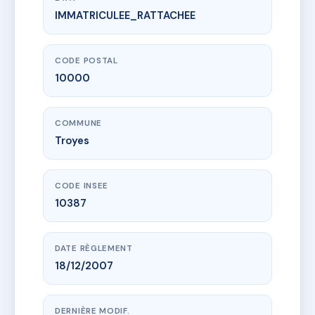
IMMATRICULEE_RATTACHEE
www.vme.plus/AG8068850
20 Fossés Patris
20 r des fosses patris
10000 Troyes
CODE POSTAL
10000
COMMUNE
Troyes
CODE INSEE
10387
DATE RÈGLEMENT
18/12/2007
DERNIÈRE MODIF.