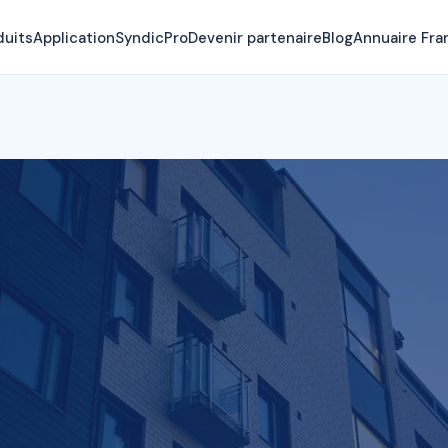
duits
Application
SyndicPro
Devenir partenaire
Blog
Annuaire Fra