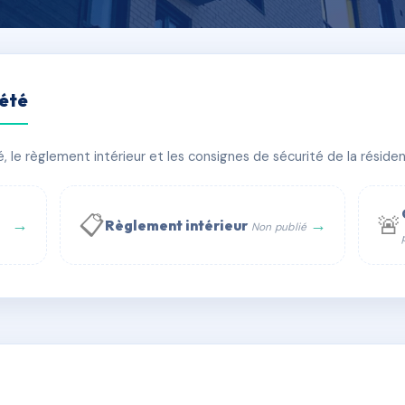
iété
le règlement intérieur et les consignes de sécurité de la résidenc
bâtiment(s)
📋
🚨
→
→
Règlement intérieur
Non publié
 WhatsApp
✉ Email
té
rue Saint-Honoré, 75001 Paris - Tél. : +33 6 51 11 56 90 - 
AG4307856
🇫🇷
ww.syndic.digital - E-mail : syndic.digital@gmail.c