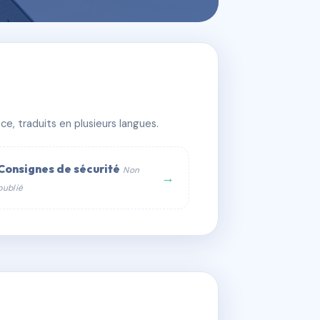
e, traduits en plusieurs langues.
Consignes de sécurité
Non
→
publié
web :
om