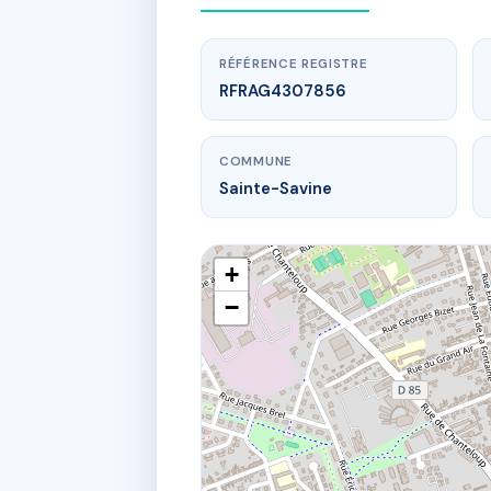
RÉFÉRENCE REGISTRE
RFRAG4307856
COMMUNE
Sainte-Savine
+
−
www.
13 r vo