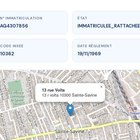
N° IMMATRICULATION
ÉTAT
AG4307856
IMMATRICULEE_RATTACHEE
CODE INSEE
DATE RÈGLEMENT
10362
19/11/1969
×
vme.plus/AG4307856
13 rue Volta
13 r volta 10300 Sainte-Savine
13 rue Volta
lta
10300 Sainte-Savine