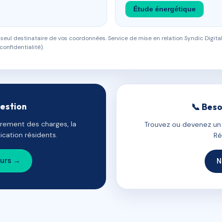
Étude énergétique
eul destinataire de vos coordonnées. Service de mise en relation Syndic Digital
confidentialité).
gestion
📞 Beso
uvrement des charges, la
Trouvez ou devenez un c
cation résidents.
Ré
ours →
N