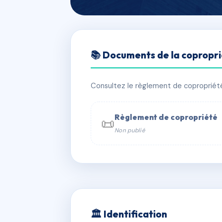
🇫🇷 RFRAG4307856
📚 Documents de la copropr
13 rue Volta
📍 13 r volta 10300 Sainte-Savine
Consultez le règlement de copropriété, 
✓ Immatriculée
🏠 22 lots
🏗 2 
Règlement de copropriété
📜
Non publié
📞 Contacter Syndic Digital

Coproprié
229 
N°
w
🏛 Identification