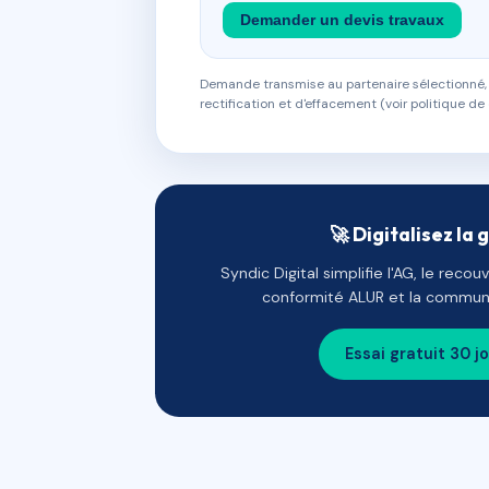
Demander un devis travaux
Demande transmise au partenaire sélectionné, s
rectification et d'effacement (voir politique de 
🚀 Digitalisez la 
Syndic Digital simplifie l'AG, le reco
conformité ALUR et la communi
Essai gratuit 30 j