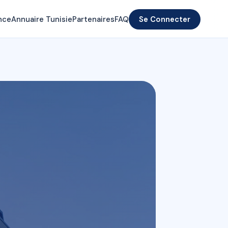
nce
Annuaire Tunisie
Partenaires
FAQ
Se Connecter