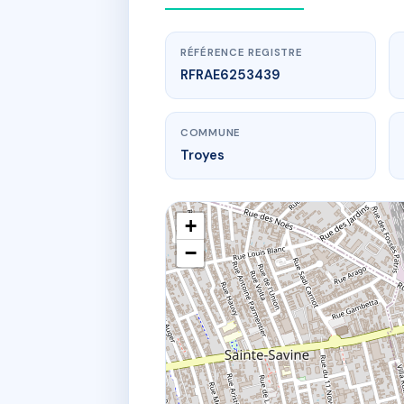
RÉFÉRENCE REGISTRE
RFRAE6253439
COMMUNE
Troyes
+
−
www.
14-
14-14