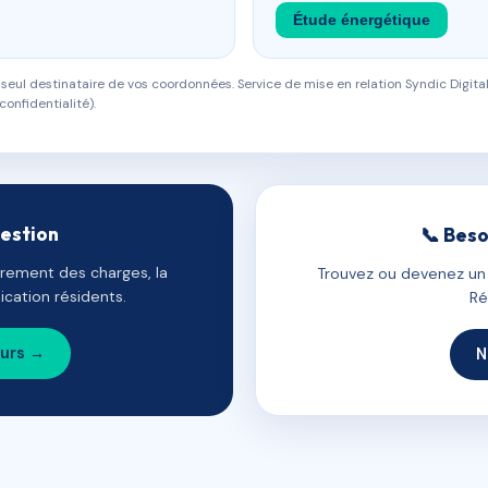
Étude énergétique
eul destinataire de vos coordonnées. Service de mise en relation Syndic Digital
confidentialité).
gestion
📞 Beso
uvrement des charges, la
Trouvez ou devenez un c
cation résidents.
Ré
ours →
N