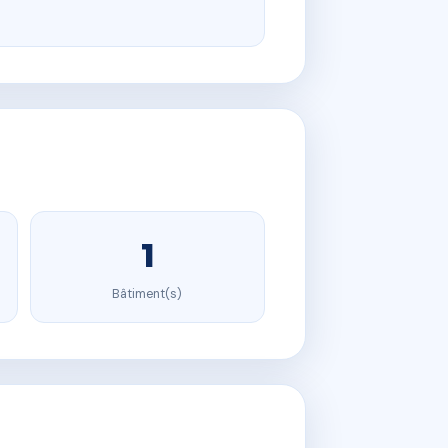
1
Bâtiment(s)