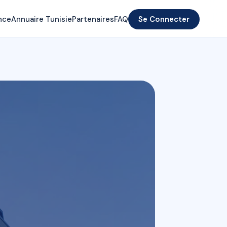
nce
Annuaire Tunisie
Partenaires
FAQ
Se Connecter