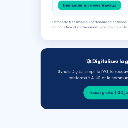
Demander un devis travaux
Demande transmise au partenaire sélectionné, s
rectification et d'effacement (voir politique de 
🚀 Digitalisez la 
Syndic Digital simplifie l'AG, le reco
conformité ALUR et la communi
Essai gratuit 30 j