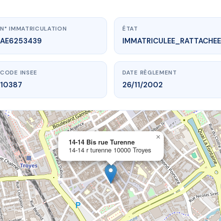
N° IMMATRICULATION
ÉTAT
AE6253439
IMMATRICULEE_RATTACHEE
CODE INSEE
DATE RÈGLEMENT
10387
26/11/2002
×
vme.plus/AE6253439
14-14 Bis rue Turenne
14-14 r turenne 10000 Troyes
14 Bis rue Turenne
 r turenne
10000 Troyes