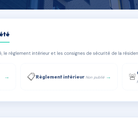
iété
urenne
le règlement intérieur et les consignes de sécurité de la résidenc
âtiment(s)
📋
🚨
→
→
Règlement intérieur
Non publié
 WhatsApp
✉ Email
té
rue Saint-Honoré, 75001 Paris - Tél. : +33 6 51 11 56 90 - 
AE6253439
🇫🇷
ww.syndic.digital - E-mail : syndic.digital@gmail.c