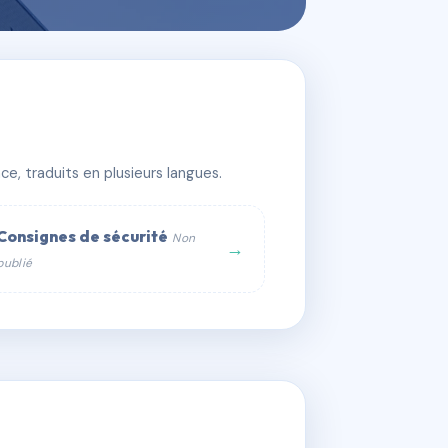
e, traduits en plusieurs langues.
Consignes de sécurité
Non
→
publié
web :
om