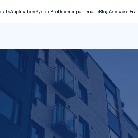
duits
Application
SyndicPro
Devenir partenaire
Blog
Annuaire Fra