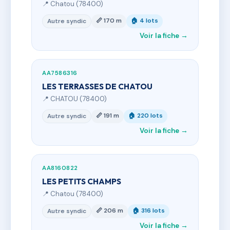
📍 Chatou (78400)
📏 170 m
🏠 4 lots
Autre syndic
Voir la fiche →
AA7586316
LES TERRASSES DE CHATOU
📍 CHATOU (78400)
📏 191 m
🏠 220 lots
Autre syndic
Voir la fiche →
AA8160822
LES PETITS CHAMPS
📍 Chatou (78400)
📏 206 m
🏠 316 lots
Autre syndic
Voir la fiche →