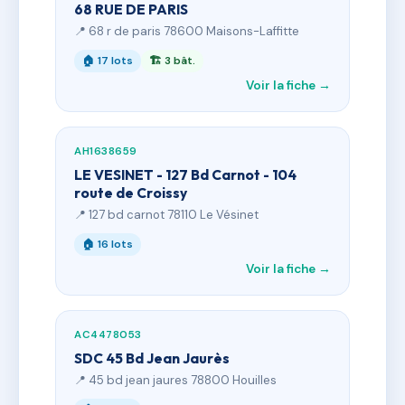
68 RUE DE PARIS
📍 68 r de paris 78600 Maisons-Laffitte
🏠 17 lots
🏗 3 bât.
Voir la fiche →
AH1638659
LE VESINET - 127 Bd Carnot - 104
route de Croissy
📍 127 bd carnot 78110 Le Vésinet
🏠 16 lots
Voir la fiche →
AC4478053
SDC 45 Bd Jean Jaurès
📍 45 bd jean jaures 78800 Houilles