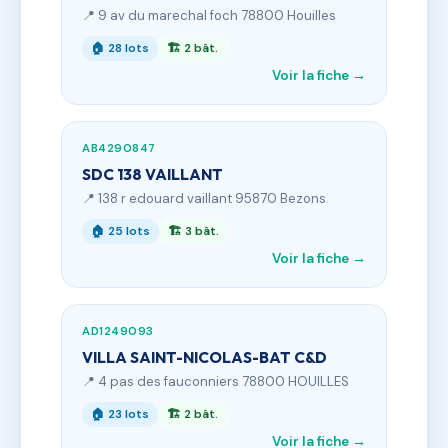
📍 9 av du marechal foch 78800 Houilles
🏠 28 lots
🏗 2 bât.
Voir la fiche →
AB4290847
SDC 138 VAILLANT
📍 138 r edouard vaillant 95870 Bezons
🏠 25 lots
🏗 3 bât.
Voir la fiche →
AD1249093
VILLA SAINT-NICOLAS-BAT C&D
📍 4 pas des fauconniers 78800 HOUILLES
🏠 23 lots
🏗 2 bât.
Voir la fiche →