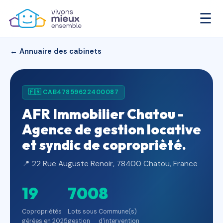
☰
← Annuaire des cabinets
🇫🇷 CAB47859622400087
AFR Immobilier Chatou -
Agence de gestion locative
et syndic de coproprièté.
📍 22 Rue Auguste Renoir, 78400 Chatou, France
19
700
8
Copropriétés
Lots sous
Commune(s)
gérées en 2025
gestion
d'intervention