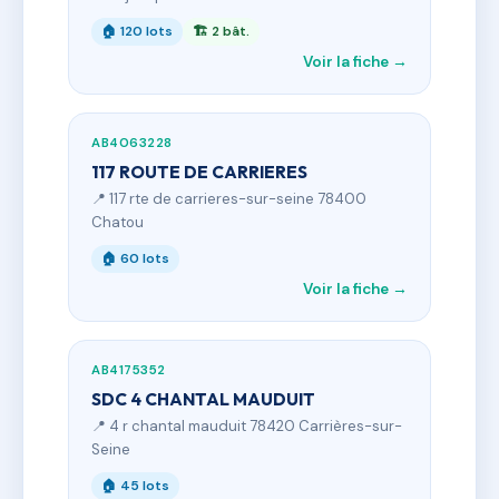
🏠 120 lots
🏗 2 bât.
Voir la fiche →
AB4063228
117 ROUTE DE CARRIERES
📍 117 rte de carrieres-sur-seine 78400
Chatou
🏠 60 lots
Voir la fiche →
AB4175352
SDC 4 CHANTAL MAUDUIT
📍 4 r chantal mauduit 78420 Carrières-sur-
Seine
🏠 45 lots