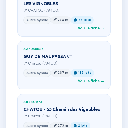
LES VIGNOBLES
📍 CHATOU (78400)
📏 230 m
🏠 221 lots
Autre syndic
Voir la fiche →
AA7955834
GUY DE MAUPASSANT
📍 Chatou (78400)
📏 267 m
🏠 135 lots
Autre syndic
Voir la fiche →
AI1440973
CHATOU - 63 Chemin des Vignobles
📍 Chatou (78400)
📏 273 m
🏠 2 lots
Autre syndic