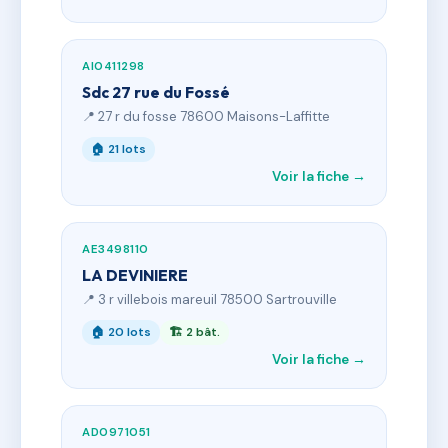
AI0411298
Sdc 27 rue du Fossé
📍 27 r du fosse 78600 Maisons-Laffitte
🏠 21 lots
Voir la fiche →
AE3498110
LA DEVINIERE
📍 3 r villebois mareuil 78500 Sartrouville
🏠 20 lots
🏗 2 bât.
Voir la fiche →
AD0971051