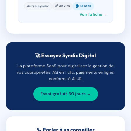
📏 357 m
🏠 13 lots
Autre syndic
Voir la fiche →
🚀 Essayez Syndic Digital
La plateforme SaaS pour digitalisez la gestion de
vos copropriétés. AG en 1 clic, paiements en ligne,
conformité ALUR.
Essai gratuit 30 jours →
📞 Parler à un conseiller