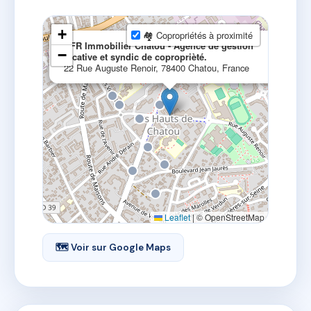
+
🏘 Copropriétés à proximité
×
AFR Immobilier Chatou - Agence de gestion
−
locative et syndic de coproprièté.
22 Rue Auguste Renoir, 78400 Chatou, France
Leaflet
|
© OpenStreetMap
🗺 Voir sur Google Maps