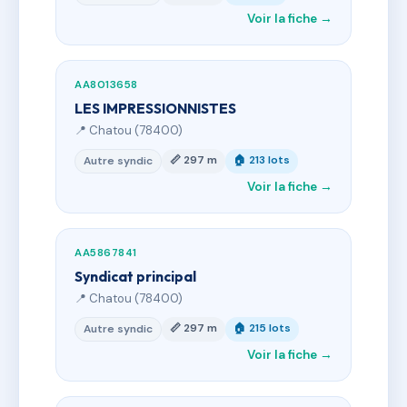
Voir la fiche →
AA8013658
LES IMPRESSIONNISTES
📍 Chatou (78400)
📏 297 m
🏠 213 lots
Autre syndic
Voir la fiche →
AA5867841
Syndicat principal
📍 Chatou (78400)
📏 297 m
🏠 215 lots
Autre syndic
Voir la fiche →