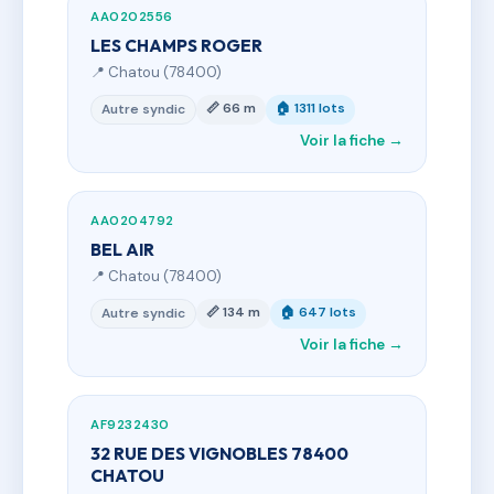
AA0202556
LES CHAMPS ROGER
📍 Chatou (78400)
📏 66 m
🏠 1311 lots
Autre syndic
Voir la fiche →
AA0204792
BEL AIR
📍 Chatou (78400)
📏 134 m
🏠 647 lots
Autre syndic
Voir la fiche →
AF9232430
32 RUE DES VIGNOBLES 78400
CHATOU