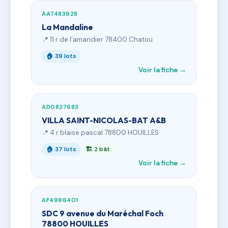
AA7483928
La Mandaline
📍 11 r de l'amandier 78400 Chatou
🏠 39 lots
Voir la fiche →
AD0827683
VILLA SAINT-NICOLAS-BAT A&B
📍 4 r blaise pascal 78800 HOUILLES
🏠 37 lots
🏗 2 bât.
Voir la fiche →
AF4996401
SDC 9 avenue du Maréchal Foch
78800 HOUILLES