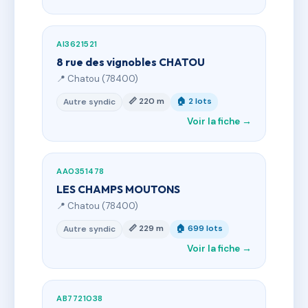
AI3621521
8 rue des vignobles CHATOU
📍 Chatou (78400)
📏 220 m
🏠 2 lots
Autre syndic
Voir la fiche →
AA0351478
LES CHAMPS MOUTONS
📍 Chatou (78400)
📏 229 m
🏠 699 lots
Autre syndic
Voir la fiche →
AB7721038