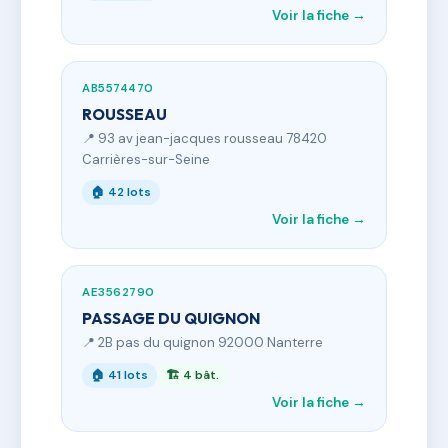
Voir la fiche →
AB5574470
ROUSSEAU
📍 93 av jean-jacques rousseau 78420
Carrières-sur-Seine
🏠 42 lots
Voir la fiche →
AE3562790
PASSAGE DU QUIGNON
📍 2B pas du quignon 92000 Nanterre
🏠 41 lots
🏗 4 bât.
Voir la fiche →