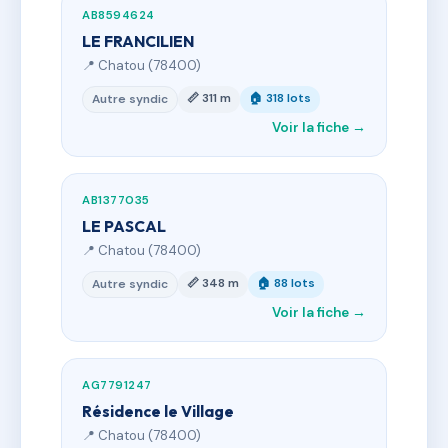
AB8594624
LE FRANCILIEN
📍 Chatou (78400)
📏 311 m
🏠 318 lots
Autre syndic
Voir la fiche →
AB1377035
LE PASCAL
📍 Chatou (78400)
📏 348 m
🏠 88 lots
Autre syndic
Voir la fiche →
AG7791247
Résidence le Village
📍 Chatou (78400)