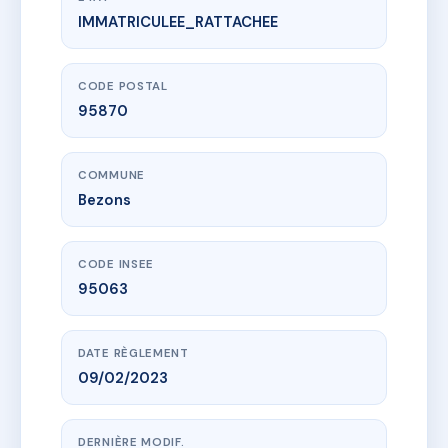
IMMATRICULEE_RATTACHEE
www.vme.plus/AH9973207
SDC 6 Rue Mirabeau
6 r mirabeau
95870 Bezons
CODE POSTAL
95870
COMMUNE
Bezons
CODE INSEE
95063
DATE RÈGLEMENT
09/02/2023
DERNIÈRE MODIF.