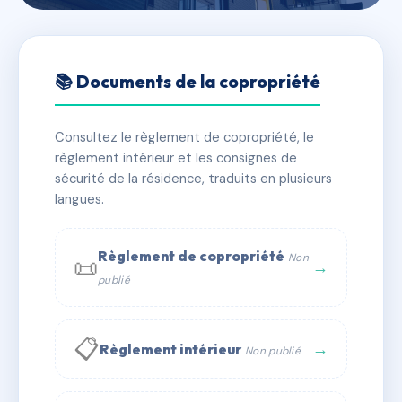
🇫🇷 RFRAH9973207
SDC 6 Rue Mirabeau
📚 Documents de la copropriété
📍 6 r mirabeau 95870 Bezons
Consultez le règlement de copropriété, le
✓ Immatriculée
🏠 6 lots
🏗 1 bâtiment(s)
règlement intérieur et les consignes de
sécurité de la résidence, traduits en plusieurs
langues.
📞 Contacter Syndic Digital
💬 WhatsApp
✉ Email
Règlement de copropriété
Non
📜
→
publié
📋
→
Règlement intérieur
Non publié