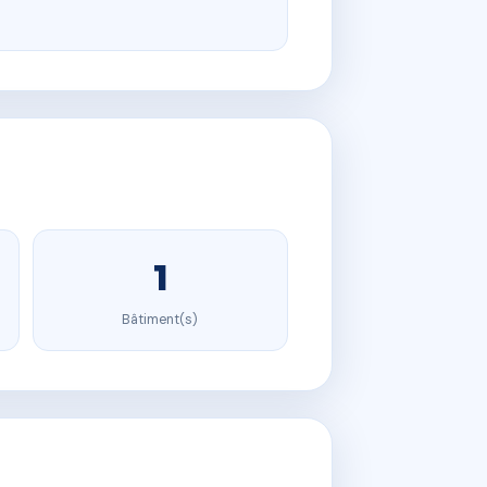
1
Bâtiment(s)