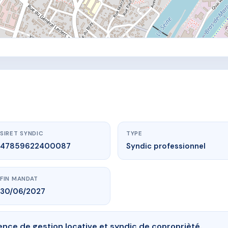
SIRET SYNDIC
TYPE
47859622400087
Syndic professionnel
FIN MANDAT
30/06/2027
nce de gestion locative et syndic de coproprièté.