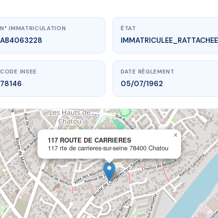
N° IMMATRICULATION
ÉTAT
AB4063228
IMMATRICULEE_RATTACHEE
CODE INSEE
DATE RÈGLEMENT
78146
05/07/1962
×
.vme.plus/AB4063228
117 ROUTE DE CARRIERES
117 rte de carrieres-sur-seine 78400 Chatou
7 ROUTE DE CARRIERES
arrieres-sur-seine
78400 Chatou