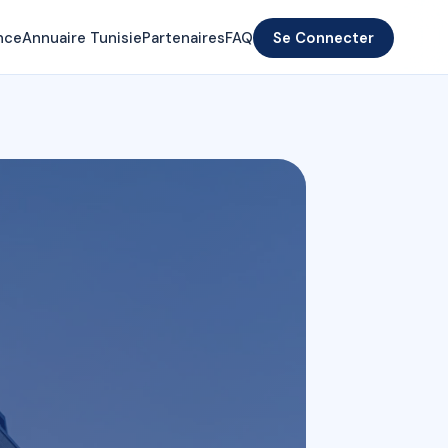
nce
Annuaire Tunisie
Partenaires
FAQ
Se Connecter