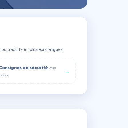
e, traduits en plusieurs langues.
Consignes de sécurité
Non
→
publié
web :
om