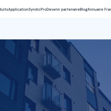
duits
Application
SyndicPro
Devenir partenaire
Blog
Annuaire Fra