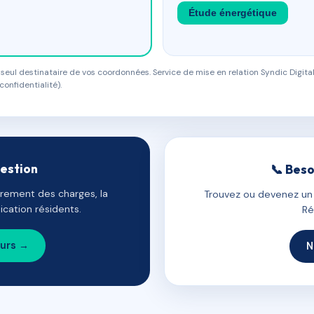
Étude énergétique
eul destinataire de vos coordonnées. Service de mise en relation Syndic Digital
confidentialité).
gestion
📞 Beso
uvrement des charges, la
Trouvez ou devenez un c
cation résidents.
Ré
ours →
N