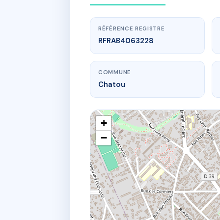
RÉFÉRENCE REGISTRE
RFRAB4063228
COMMUNE
Chatou
+
−
www
11
117 rte de c