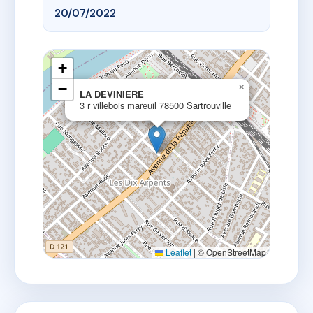
20/07/2022
+
−
×
LA DEVINIERE
3 r villebois mareuil 78500 Sartrouville
Leaflet
|
© OpenStreetMap