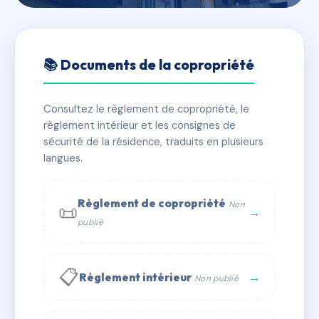
🇫🇷 RFRAE3498110
LA DEVINIERE
📚 Documents de la copropriété
📍 3 r villebois mareuil 78500 Sartrouville
Consultez le règlement de copropriété, le
✓ Immatriculée
🏠 20 lots
🏗 2 bâtiment(s)
règlement intérieur et les consignes de
sécurité de la résidence, traduits en plusieurs
langues.
📞 Contacter Syndic Digital
💬 WhatsApp
✉ Email
Règlement de copropriété
Non
📜
→
publié
📋
→
Règlement intérieur
Non publié