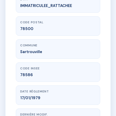
IMMATRICULEE_RATTACHEE
www.vme.plus/AE3498110
LA DEVINIERE
3 r villebois mareuil
78500 Sartrouville
CODE POSTAL
78500
COMMUNE
Sartrouville
CODE INSEE
78586
DATE RÈGLEMENT
17/01/1979
DERNIÈRE MODIF.