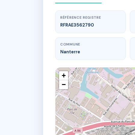
RÉFÉRENCE REGISTRE
RFRAE3562790
COMMUNE
Nanterre
+
−
www.
PA
2B pas d