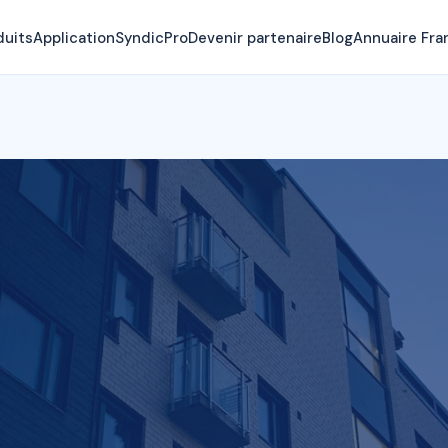
duits
Application
SyndicPro
Devenir partenaire
Blog
Annuaire Fra