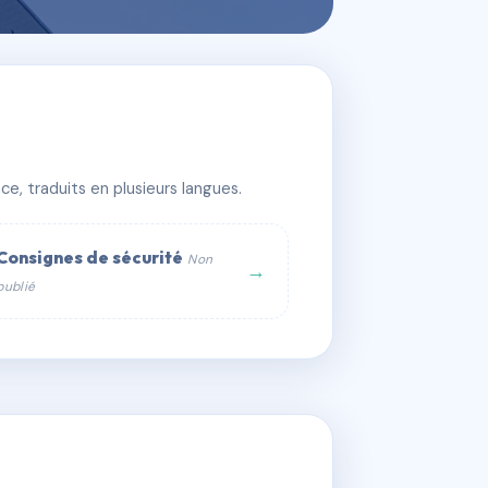
e, traduits en plusieurs langues.
Consignes de sécurité
Non
→
publié
web :
om