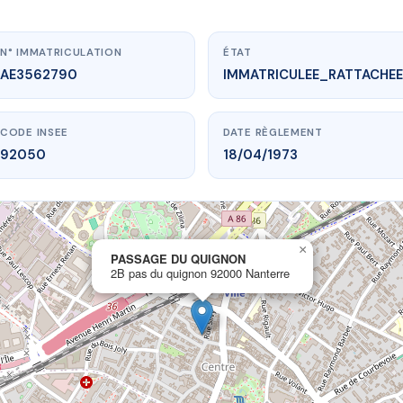
N° IMMATRICULATION
ÉTAT
AE3562790
IMMATRICULEE_RATTACHEE
CODE INSEE
DATE RÈGLEMENT
92050
18/04/1973
×
vme.plus/AE3562790
PASSAGE DU QUIGNON
2B pas du quignon 92000 Nanterre
SSAGE DU QUIGNON
u quignon
92000 Nanterre