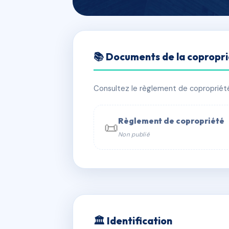
🇫🇷 RFRAE3562790
📚 Documents de la copropr
PASSAGE DU 
📍 2B pas du quignon 92000 Nanterr
Consultez le règlement de copropriété, 
✓ Immatriculée
🏠 41 lots
🏗 4 b
Règlement de copropriété
📜
Non publié
📞 Contacter Syndic Digital

Coproprié
229 
N°
w
🏛 Identification