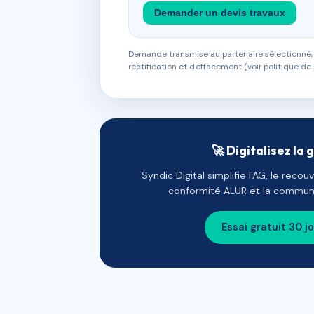
Demander un devis travaux
Demande transmise au partenaire sélectionné, s
rectification et d'effacement (voir politique de 
🚀 Digitalisez la 
Syndic Digital simplifie l'AG, le reco
conformité ALUR et la communi
Essai gratuit 30 j