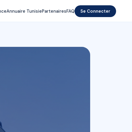
nce
Annuaire Tunisie
Partenaires
FAQ
Se Connecter