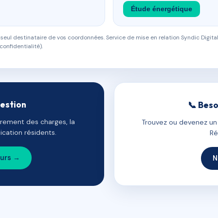
Étude énergétique
eul destinataire de vos coordonnées. Service de mise en relation Syndic Digital
confidentialité).
gestion
📞 Beso
uvrement des charges, la
Trouvez ou devenez un c
cation résidents.
Ré
ours →
N