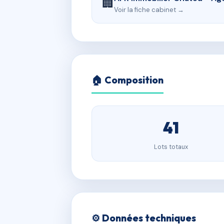
🏢
Voir la fiche cabinet →
🏠 Composition
41
Lots totaux
⚙️ Données techniques