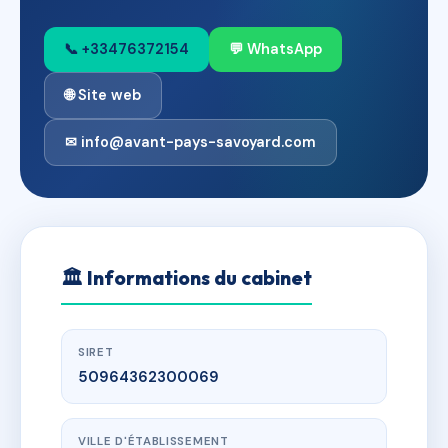
📞 +33476372154
💬 WhatsApp
🌐 Site web
✉ info@avant-pays-savoyard.com
🏛
Informations du cabinet
SIRET
50964362300069
VILLE D'ÉTABLISSEMENT