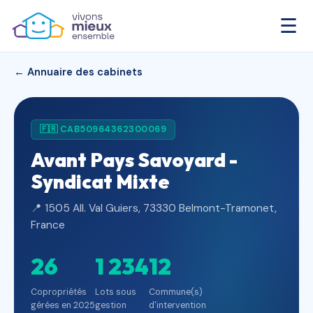
☰
← Annuaire des cabinets
🇫🇷 CAB50964362300069
Avant Pays Savoyard -
Syndicat Mixte
📍 1505 All. Val Guiers, 73330 Belmont-Tramonet,
France
26
1 234
12
Copropriétés
Lots sous
Commune(s)
gérées en 2025
gestion
d'intervention