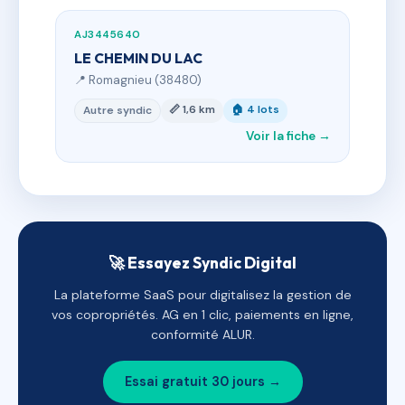
AJ3445640
LE CHEMIN DU LAC
📍 Romagnieu (38480)
📏 1,6 km
🏠 4 lots
Autre syndic
Voir la fiche →
🚀 Essayez Syndic Digital
La plateforme SaaS pour digitalisez la gestion de
vos copropriétés. AG en 1 clic, paiements en ligne,
conformité ALUR.
Essai gratuit 30 jours →