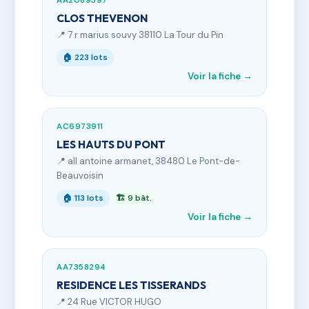
AA2089597
CLOS THEVENON
📍 7 r marius souvy 38110 La Tour du Pin
🏠 223 lots
Voir la fiche →
AC6973911
LES HAUTS DU PONT
📍 all antoine armanet, 38480 Le Pont-de-
Beauvoisin
🏠 113 lots
🏗 9 bât.
Voir la fiche →
AA7358294
RESIDENCE LES TISSERANDS
📍 24 Rue VICTOR HUGO