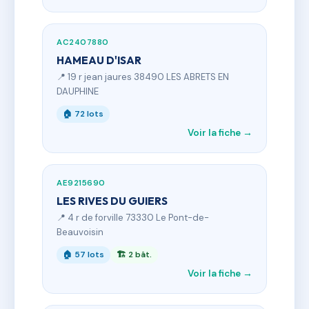
AC2407880
HAMEAU D'ISAR
📍 19 r jean jaures 38490 LES ABRETS EN
DAUPHINE
🏠 72 lots
Voir la fiche →
AE9215690
LES RIVES DU GUIERS
📍 4 r de forville 73330 Le Pont-de-
Beauvoisin
🏠 57 lots
🏗 2 bât.
Voir la fiche →