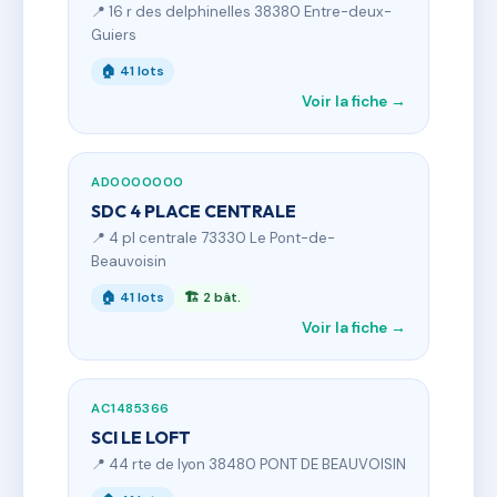
📍 16 r des delphinelles 38380 Entre-deux-
Guiers
🏠 41 lots
Voir la fiche →
AD0000000
SDC 4 PLACE CENTRALE
📍 4 pl centrale 73330 Le Pont-de-
Beauvoisin
🏠 41 lots
🏗 2 bât.
Voir la fiche →
AC1485366
SCI LE LOFT
📍 44 rte de lyon 38480 PONT DE BEAUVOISIN