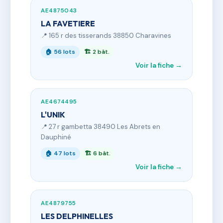
AE4875043
LA FAVETIERE
📍 165 r des tisserands 38850 Charavines
🏠 56 lots
🏗 2 bât.
Voir la fiche →
AE4674495
L'UNIK
📍 27 r gambetta 38490 Les Abrets en
Dauphiné
🏠 47 lots
🏗 6 bât.
Voir la fiche →
AE4879755
LES DELPHINELLES