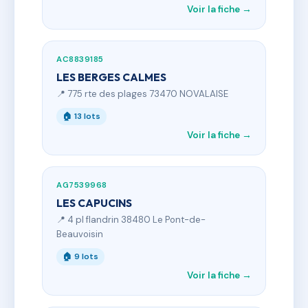
Voir la fiche →
AC8839185
LES BERGES CALMES
📍 775 rte des plages 73470 NOVALAISE
🏠 13 lots
Voir la fiche →
AG7539968
LES CAPUCINS
📍 4 pl flandrin 38480 Le Pont-de-
Beauvoisin
🏠 9 lots
Voir la fiche →