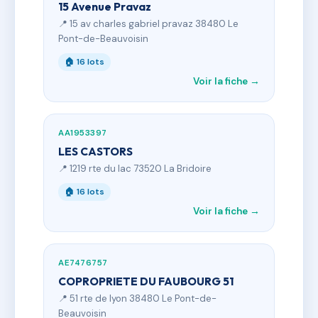
15 Avenue Pravaz
📍 15 av charles gabriel pravaz 38480 Le
Pont-de-Beauvoisin
🏠 16 lots
Voir la fiche →
AA1953397
LES CASTORS
📍 1219 rte du lac 73520 La Bridoire
🏠 16 lots
Voir la fiche →
AE7476757
COPROPRIETE DU FAUBOURG 51
📍 51 rte de lyon 38480 Le Pont-de-
Beauvoisin