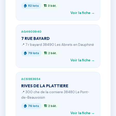
🏠 112 lots
🏗 3 bât.
Voir la fiche →
AG4603940
7 RUE BAYARD
📍 7 r bayard 38490 Les Abrets en Dauphiné
🏠 79 lots
🏗 2 bât.
Voir la fiche →
AC6983654
RIVES DE LA PLATTIERE
📍 300 che de la corniere 38480 Le Pont-
de-Beauvoisin
🏠 76 lots
🏗 2 bât.
Voir la fiche →