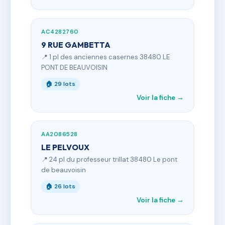
AC4282760
9 RUE GAMBETTA
📍 1 pl des anciennes casernes 38480 LE
PONT DE BEAUVOISIN
🏠 29 lots
Voir la fiche →
AA2086528
LE PELVOUX
📍 24 pl du professeur trillat 38480 Le pont
de beauvoisin
🏠 26 lots
Voir la fiche →