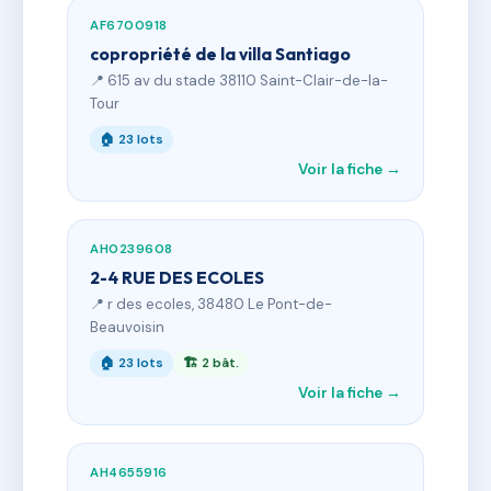
AF6700918
copropriété de la villa Santiago
📍 615 av du stade 38110 Saint-Clair-de-la-
Tour
🏠 23 lots
Voir la fiche →
AH0239608
2-4 RUE DES ECOLES
📍 r des ecoles, 38480 Le Pont-de-
Beauvoisin
🏠 23 lots
🏗 2 bât.
Voir la fiche →
AH4655916