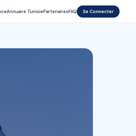
nce
Annuaire Tunisie
Partenaires
FAQ
Se Connecter