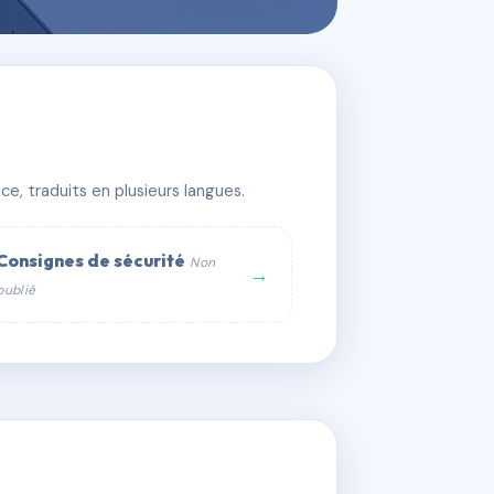
e, traduits en plusieurs langues.
Consignes de sécurité
Non
→
publié
web :
om