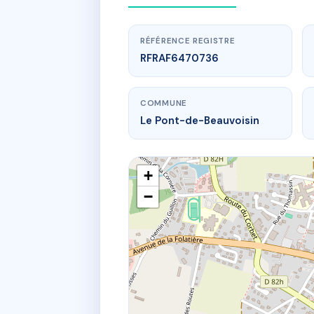
RÉFÉRENCE REGISTRE
RFRAF6470736
COMMUNE
Le Pont-de-Beauvoisin
+
−
15 r de l'hote