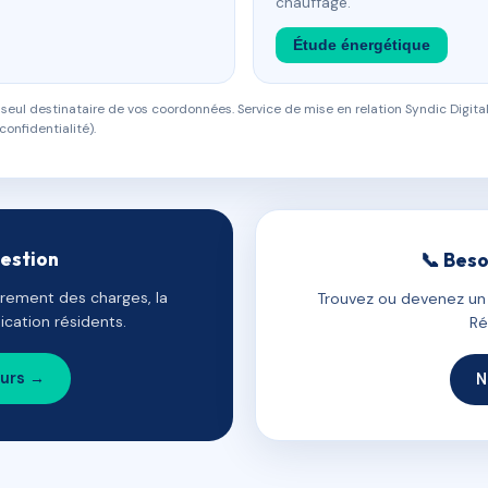
chauffage.
Étude énergétique
eul destinataire de vos coordonnées. Service de mise en relation Syndic Digital
confidentialité).
gestion
📞 Beso
uvrement des charges, la
Trouvez ou devenez un c
cation résidents.
Ré
ours →
N