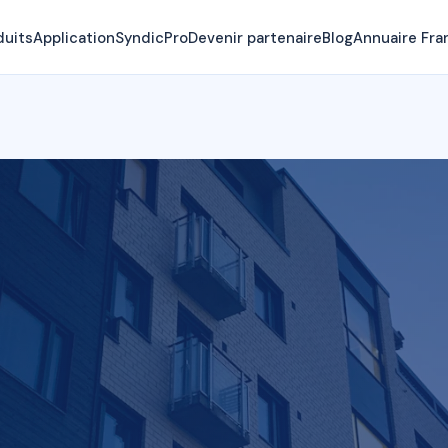
duits
Application
SyndicPro
Devenir partenaire
Blog
Annuaire Fra