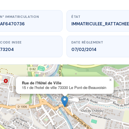
N° IMMATRICULATION
ÉTAT
AF6470736
IMMATRICULEE_RATTACHEE
CODE INSEE
DATE RÈGLEMENT
73204
07/02/2014
×
www.vme.plus/AF6470736
Rue de l'Hôtel de Ville
15 r de l'hotel de ville 73330 Le Pont-de-Beauvoisin
Rue de l'Hôtel de Ville
l de ville
73330 Le Pont-de-Beauvoisin