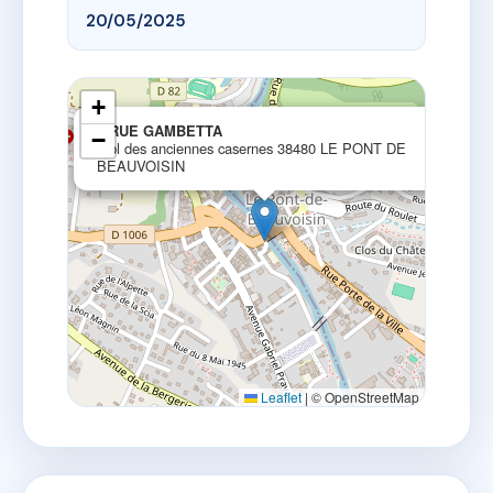
20/05/2025
+
×
9 RUE GAMBETTA
−
1 pl des anciennes casernes 38480 LE PONT DE
BEAUVOISIN
Leaflet
|
© OpenStreetMap