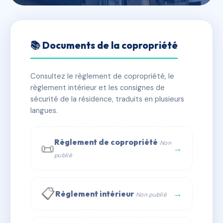
🇫🇷 RFRAC4282760
9 RUE GAMBETTA
📚 Documents de la copropriété
📍 1 pl des anciennes casernes 38480 LE PONT DE
BEAUVOISIN
Consultez le règlement de copropriété, le
règlement intérieur et les consignes de
✓ Immatriculée
🏠 29 lots
🏗 1 bâtiment(s)
sécurité de la résidence, traduits en plusieurs
langues.
📞 Contacter Syndic Digital
💬 WhatsApp
Règlement de copropriété
Non
📜
✉ Email
→
publié
📋
→
Règlement intérieur
Non publié