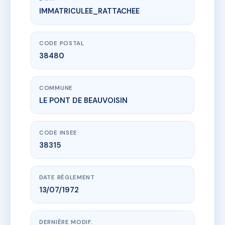
IMMATRICULEE_RATTACHEE
www.vme.plus/AC4282760
9 RUE GAMBETTA
1 pl des anciennes casernes
38480 LE PONT DE BEAUVOISIN
CODE POSTAL
38480
COMMUNE
LE PONT DE BEAUVOISIN
CODE INSEE
38315
DATE RÈGLEMENT
13/07/1972
DERNIÈRE MODIF.