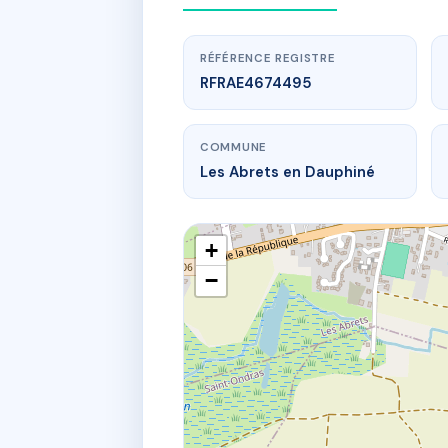
RÉFÉRENCE REGISTRE
RFRAE4674495
COMMUNE
Les Abrets en Dauphiné
+
−
ww
27 r gambe