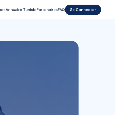
nce
Annuaire Tunisie
Partenaires
FAQ
Se Connecter