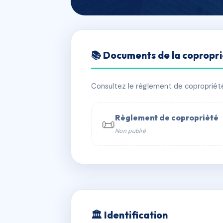
🇫🇷 RFRAE4674495
📚 Documents de la copropr
L'UNIK
📍 27 r gambetta 38490 Les Abrets 
Consultez le règlement de copropriété, 
⚠ IMMATRICULEE_RATTACHEMENT_EX
Règlement de copropriété
📜
Non publié
📞 Contacter Syndic Digital

Coproprié
229 
N°
w
🏛 Identification