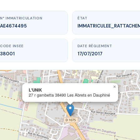
N° IMMATRICULATION
ÉTAT
AE4674495
IMMATRICULEE_RATTACHE
CODE INSEE
DATE RÈGLEMENT
38001
17/07/2017
×
w.vme.plus/AE4674495
L'UNIK
27 r gambetta 38490 Les Abrets en Dauphiné
L'UNIK
tta
38490 Les Abrets en Dauphiné