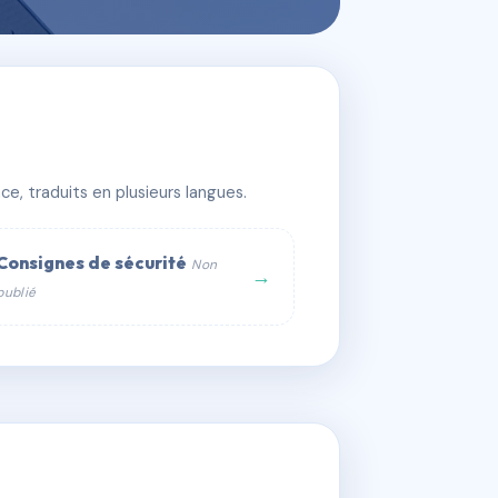
e, traduits en plusieurs langues.
Consignes de sécurité
Non
→
publié
web :
om