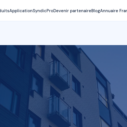
duits
Application
SyndicPro
Devenir partenaire
Blog
Annuaire Fra