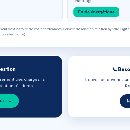
chauffage.
Étude énergétique
eul destinataire de vos coordonnées. Service de mise en relation Syndic Digital
confidentialité).
gestion
📞 Beso
uvrement des charges, la
Trouvez ou devenez un c
cation résidents.
Ré
ours →
N