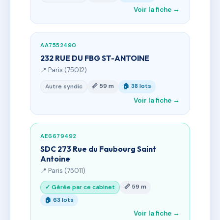
Voir la fiche →
AA7552490
232 RUE DU FBG ST-ANTOINE
📍 Paris (75012)
📏 59 m
🏠 38 lots
Autre syndic
Voir la fiche →
AE6679492
SDC 273 Rue du Faubourg Saint
Antoine
📍 Paris (75011)
📏 59 m
✓ Gérée par ce cabinet
🏠 63 lots
Voir la fiche →