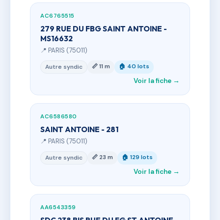
AC6765515
279 RUE DU FBG SAINT ANTOINE -
MS16632
📍 PARIS (75011)
📏 11 m
🏠 40 lots
Autre syndic
Voir la fiche →
AC6586580
SAINT ANTOINE - 281
📍 PARIS (75011)
📏 23 m
🏠 129 lots
Autre syndic
Voir la fiche →
AA6543359