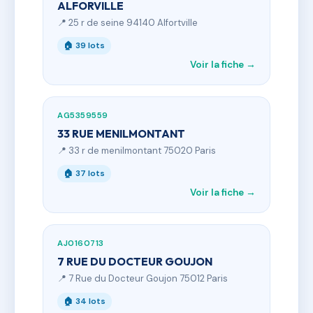
ALFORVILLE
📍 25 r de seine 94140 Alfortville
🏠 39 lots
Voir la fiche →
AG5359559
33 RUE MENILMONTANT
📍 33 r de menilmontant 75020 Paris
🏠 37 lots
Voir la fiche →
AJ0160713
7 RUE DU DOCTEUR GOUJON
📍 7 Rue du Docteur Goujon 75012 Paris
🏠 34 lots