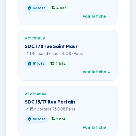
🏠 63 lots
🏗 4 bât.
Voir la fiche →
AG1731959
SDC 178 rue Saint Maur
📍 178 r saint-maur 75010 Paris
🏠 61 lots
🏗 4 bât.
Voir la fiche →
AE2768653
SDC 15/17 Rue Portalis
📍 15 r portalis 75008 Paris
🏠 58 lots
🏗 2 bât.
Voir la fiche →