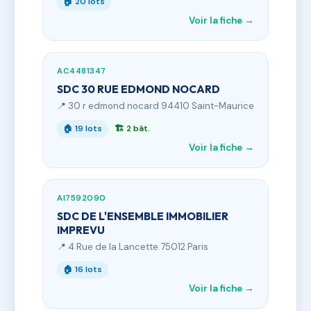
🏠 20 lots
Voir la fiche →
AC4481347
SDC 30 RUE EDMOND NOCARD
📍 30 r edmond nocard 94410 Saint-Maurice
🏠 19 lots
🏗 2 bât.
Voir la fiche →
AI7592090
SDC DE L'ENSEMBLE IMMOBILIER
IMPREVU
📍 4 Rue de la Lancette 75012 Paris
🏠 16 lots
Voir la fiche →