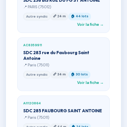
SDC 238 BIS RUE DU FG ST ANTOINE
📍 PARIS (75012)
📏 24 m
🏠 44 lots
Autre syndic
Voir la fiche →
AC8359911
SDC 283 rue du Faubourg Saint
Antoine
📍 Paris (75011)
📏 34 m
🏠 30 lots
Autre syndic
Voir la fiche →
AI1120864
SDC 285 FAUBOURG SAINT ANTOINE
📍 Paris (75011)
📏 44 m
🏠 24 lots