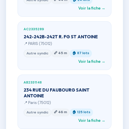
Autre syndic
Voir la fiche →
AC2335289
242-242B-242T R. FG ST ANTOINE
📍 PARIS (75012)
📏 45 m
🏠 87 lots
Autre syndic
Voir la fiche →
AB2331148
234 RUE DU FAUBOURG SAINT
ANTOINE
📍 Paris (75012)
📏 46 m
🏠 125 lots
Autre syndic
Voir la fiche →