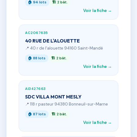
🏠 94 lots
🏗 2 bât.
Voir la fiche →
AC2067635
40 RUE DE L'ALOUETTE
📍 40 r de l'alouette 94160 Saint-Mandé
🏠 88 lots
🏗 2 bât.
Voir la fiche →
AI3427663
SDC VILLA MONT MESLY
📍 118 r pasteur 94380 Bonneuil-sur-Marne
🏠 87 lots
🏗 2 bât.
Voir la fiche →