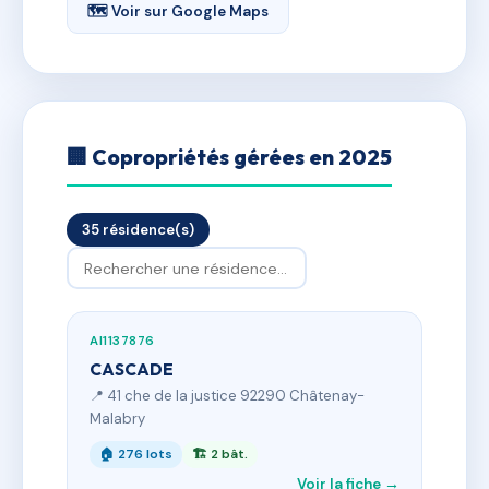
🗺 Voir sur Google Maps
🏢 Copropriétés gérées en 2025
35 résidence(s)
AI1137876
CASCADE
📍 41 che de la justice 92290 Châtenay-
Malabry
🏠 276 lots
🏗 2 bât.
Voir la fiche →