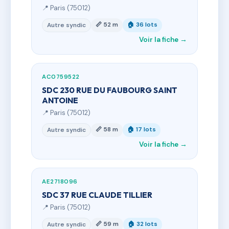
📍 Paris (75012)
📏 52 m
🏠 36 lots
Autre syndic
Voir la fiche →
AC0759522
SDC 230 RUE DU FAUBOURG SAINT
ANTOINE
📍 Paris (75012)
📏 58 m
🏠 17 lots
Autre syndic
Voir la fiche →
AE2718096
SDC 37 RUE CLAUDE TILLIER
📍 Paris (75012)
📏 59 m
🏠 32 lots
Autre syndic