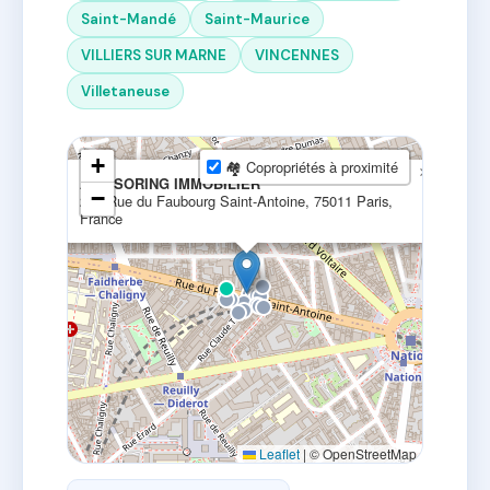
Saint-Mandé
Saint-Maurice
VILLIERS SUR MARNE
VINCENNES
Villetaneuse
+
🏘 Copropriétés à proximité
×
ADVISORING IMMOBILIER
−
277 Rue du Faubourg Saint-Antoine, 75011 Paris,
France
Leaflet
|
© OpenStreetMap