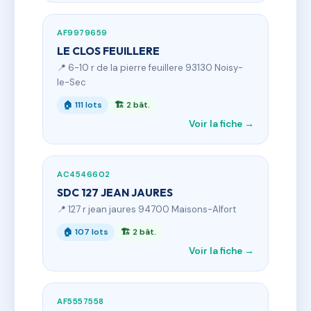
AF9979659
LE CLOS FEUILLERE
📍 6-10 r de la pierre feuillere 93130 Noisy-
le-Sec
🏠 111 lots
🏗 2 bât.
Voir la fiche →
AC4546602
SDC 127 JEAN JAURES
📍 127 r jean jaures 94700 Maisons-Alfort
🏠 107 lots
🏗 2 bât.
Voir la fiche →
AF5557558