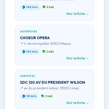
🏠 146 lots
🏗 3 bât.
Voir la fiche →
AI0688093
CHOEUR OPERA
📍 1 r de montpellier 91300 Massy
🏠 143 lots
🏗 2 bât.
Voir la fiche →
AH8411142
SDC 120 AV DU PRESIDENT WILSON
📍 av du president wilson, 78520 Limay
🏠 131 lots
🏗 2 bât.
Voir la fiche →