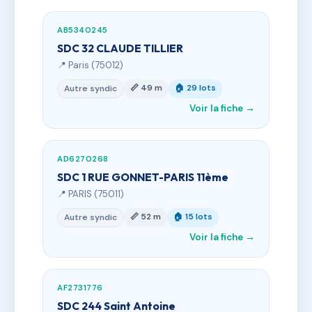
AB5340245
SDC 32 CLAUDE TILLIER
📍 Paris (75012)
📏 49 m
🏠 29 lots
Autre syndic
Voir la fiche →
AD6270268
SDC 1 RUE GONNET-PARIS 11ème
📍 PARIS (75011)
📏 52 m
🏠 15 lots
Autre syndic
Voir la fiche →
AF2731776
SDC 244 Saint Antoine