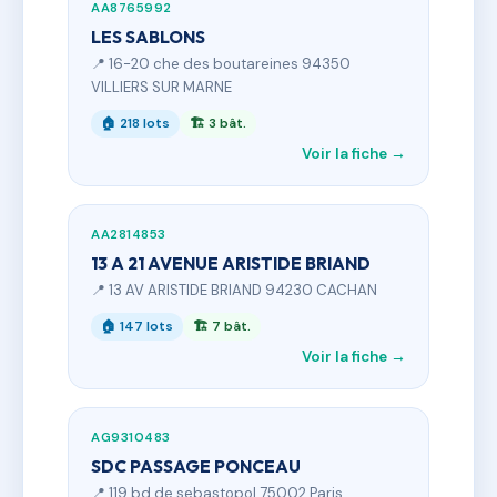
AA8765992
LES SABLONS
📍 16-20 che des boutareines 94350
VILLIERS SUR MARNE
🏠 218 lots
🏗 3 bât.
Voir la fiche →
AA2814853
13 A 21 AVENUE ARISTIDE BRIAND
📍 13 AV ARISTIDE BRIAND 94230 CACHAN
🏠 147 lots
🏗 7 bât.
Voir la fiche →
AG9310483
SDC PASSAGE PONCEAU
📍 119 bd de sebastopol 75002 Paris