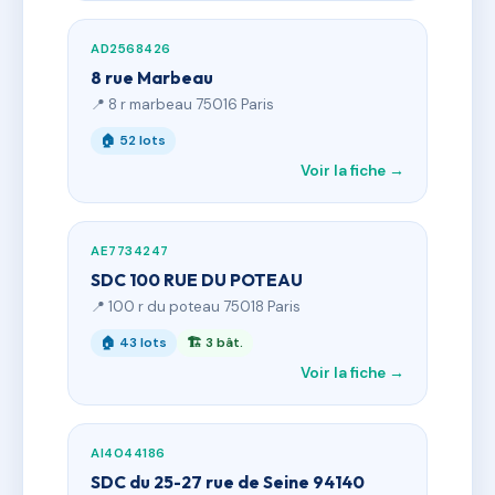
AD2568426
8 rue Marbeau
📍 8 r marbeau 75016 Paris
🏠 52 lots
Voir la fiche →
AE7734247
SDC 100 RUE DU POTEAU
📍 100 r du poteau 75018 Paris
🏠 43 lots
🏗 3 bât.
Voir la fiche →
AI4044186
SDC du 25-27 rue de Seine 94140