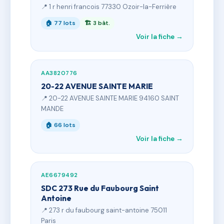
📍 1 r henri francois 77330 Ozoir-la-Ferrière
🏠 77 lots
🏗 3 bât.
Voir la fiche →
AA3820776
20-22 AVENUE SAINTE MARIE
📍 20-22 AVENUE SAINTE MARIE 94160 SAINT
MANDE
🏠 66 lots
Voir la fiche →
AE6679492
SDC 273 Rue du Faubourg Saint
Antoine
📍 273 r du faubourg saint-antoine 75011
Paris