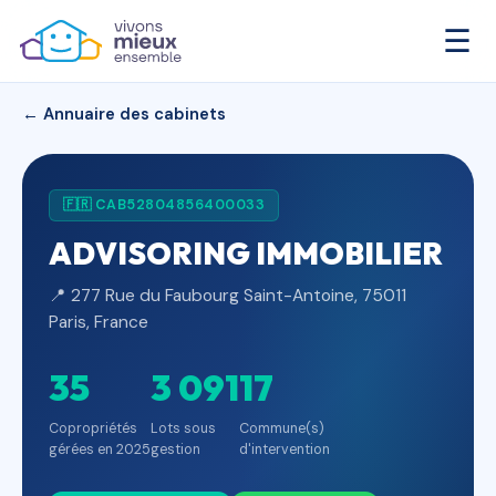
☰
← Annuaire des cabinets
🇫🇷 CAB52804856400033
ADVISORING IMMOBILIER
📍 277 Rue du Faubourg Saint-Antoine, 75011
Paris, France
35
3 091
17
Copropriétés
Lots sous
Commune(s)
gérées en 2025
gestion
d'intervention