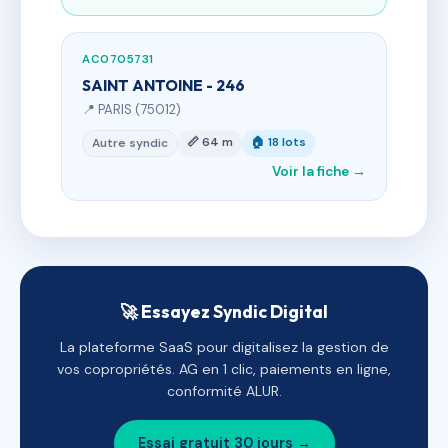
AC0705731
SAINT ANTOINE - 246
📍 PARIS (75012)
📏 64 m
🏠 18 lots
Autre syndic
Voir la fiche →
🚀 Essayez Syndic Digital
La plateforme SaaS pour digitalisez la gestion de
vos copropriétés. AG en 1 clic, paiements en ligne,
conformité ALUR.
Essai gratuit 30 jours →