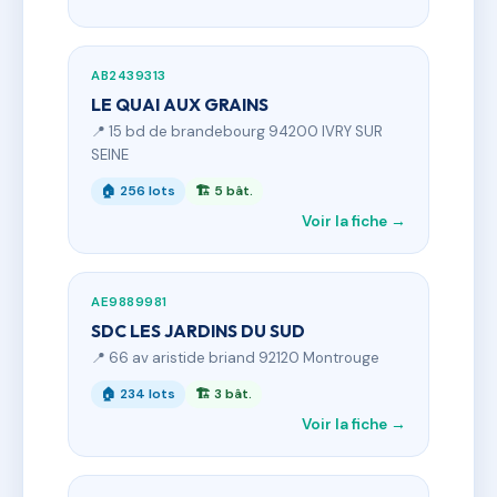
AB2439313
LE QUAI AUX GRAINS
📍 15 bd de brandebourg 94200 IVRY SUR
SEINE
🏠 256 lots
🏗 5 bât.
Voir la fiche →
AE9889981
SDC LES JARDINS DU SUD
📍 66 av aristide briand 92120 Montrouge
🏠 234 lots
🏗 3 bât.
Voir la fiche →