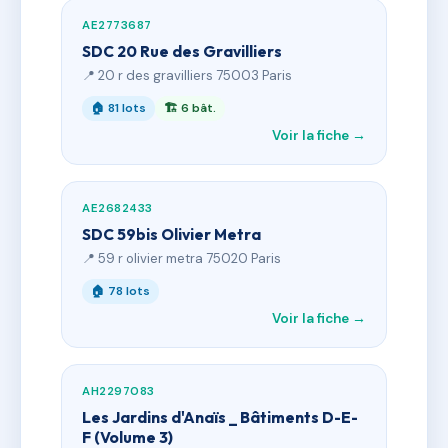
AE2773687
SDC 20 Rue des Gravilliers
📍 20 r des gravilliers 75003 Paris
🏠 81 lots
🏗 6 bât.
Voir la fiche →
AE2682433
SDC 59bis Olivier Metra
📍 59 r olivier metra 75020 Paris
🏠 78 lots
Voir la fiche →
AH2297083
Les Jardins d'Anaïs _ Bâtiments D-E-
F (Volume 3)