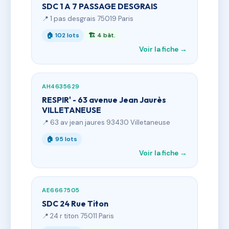
SDC 1 A 7 PASSAGE DESGRAIS
📍 1 pas desgrais 75019 Paris
🏠 102 lots
🏗 4 bât.
Voir la fiche →
AH4635629
RESPIR' - 63 avenue Jean Jaurès
VILLETANEUSE
📍 63 av jean jaures 93430 Villetaneuse
🏠 95 lots
Voir la fiche →
AE6667505
SDC 24 Rue Titon
📍 24 r titon 75011 Paris