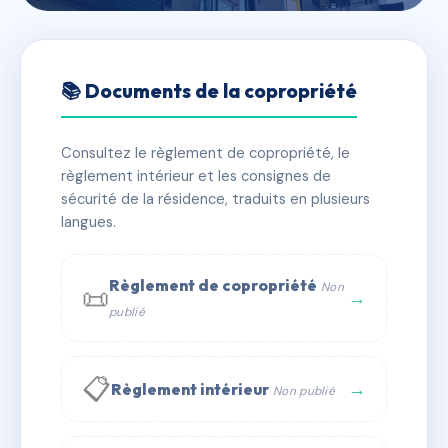
🇫🇷 RFRAG1731959
SDC 178 rue Saint Maur
📚 Documents de la copropriété
📍 178 r saint-maur 75010 Paris
Consultez le règlement de copropriété, le
✓ Immatriculée
🏠 61 lots
🏗 4 bâtiment(s)
règlement intérieur et les consignes de
sécurité de la résidence, traduits en plusieurs
langues.
📞 Contacter Syndic Digital
💬 WhatsApp
✉ Email
Règlement de copropriété
Non
📜
→
publié
📋
→
Règlement intérieur
Non publié