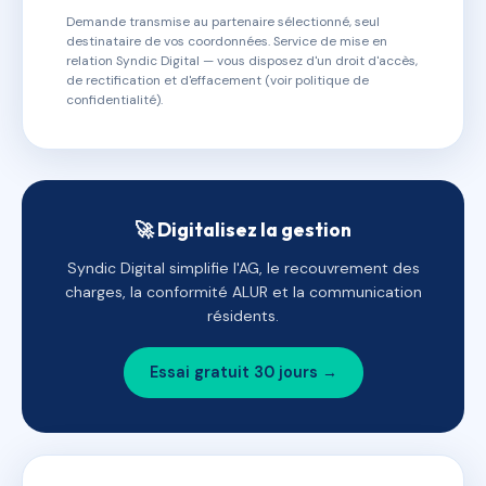
Demande transmise au partenaire sélectionné, seul
destinataire de vos coordonnées. Service de mise en
relation Syndic Digital — vous disposez d'un droit d'accès,
de rectification et d'effacement (voir politique de
confidentialité).
🚀 Digitalisez la gestion
Syndic Digital simplifie l'AG, le recouvrement des
charges, la conformité ALUR et la communication
résidents.
Essai gratuit 30 jours →