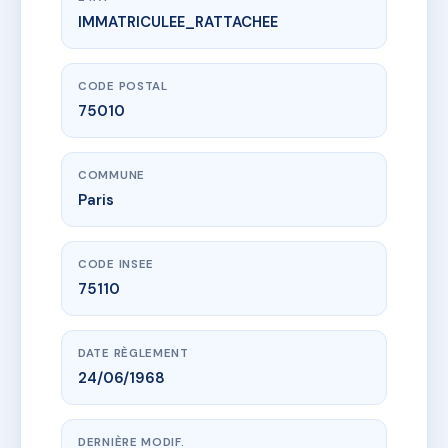
IMMATRICULEE_RATTACHEE
www.vme.plus/AG1731959
SDC 178 rue Saint Maur
178 r saint-maur
75010 Paris
CODE POSTAL
75010
COMMUNE
Paris
CODE INSEE
75110
DATE RÈGLEMENT
24/06/1968
DERNIÈRE MODIF.