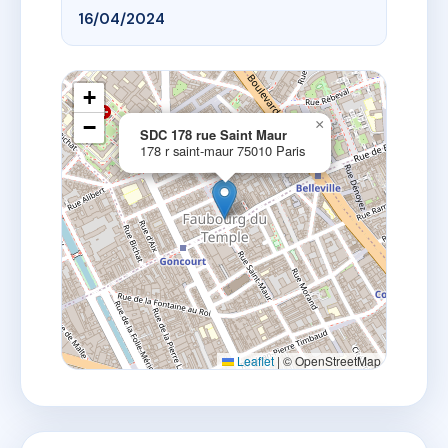
16/04/2024
+
−
×
SDC 178 rue Saint Maur
178 r saint-maur 75010 Paris
Leaflet
|
© OpenStreetMap