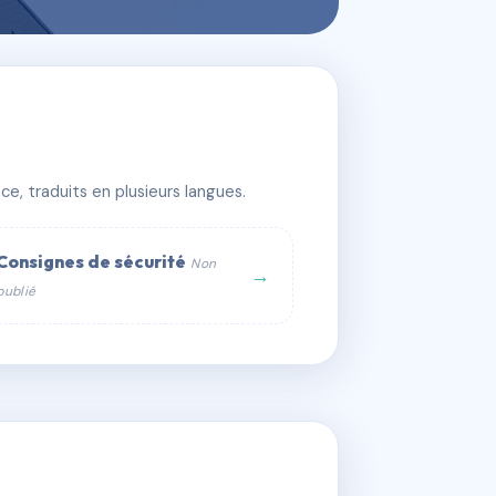
e, traduits en plusieurs langues.
Consignes de sécurité
Non
→
publié
web :
om