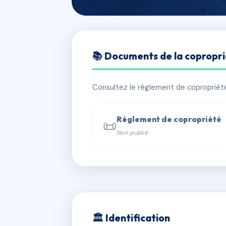
🇫🇷 RFRAB2439313
📚 Documents de la copropr
LE QUAI AUX 
📍 15 bd de brandebourg 94200 IVRY
Consultez le règlement de copropriété, 
⚠ IMMATRICULEE_RATTACHEMENT_EX
Règlement de copropriété
📜
Non publié
📞 Contacter Syndic Digital

Coproprié
229 
N°
w
🏛 Identification