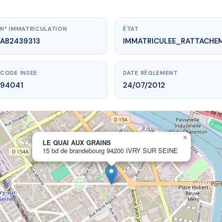
N° IMMATRICULATION
ÉTAT
AB2439313
IMMATRICULEE_RATTACHE
CODE INSEE
DATE RÈGLEMENT
94041
24/07/2012
×
.vme.plus/AB2439313
LE QUAI AUX GRAINS
15 bd de brandebourg 94200 IVRY SUR SEINE
E QUAI AUX GRAINS
andebourg
94200 IVRY SUR SEINE