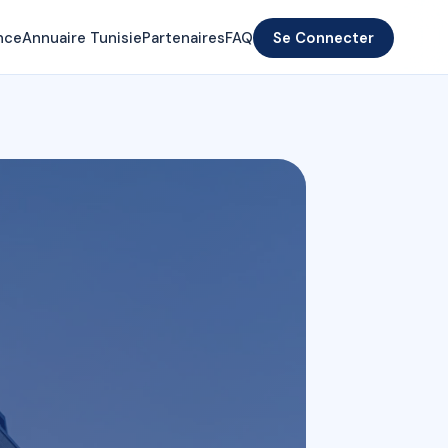
nce
Annuaire Tunisie
Partenaires
FAQ
Se Connecter