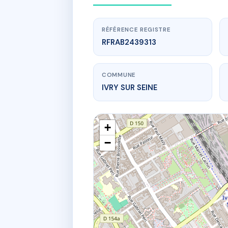
RÉFÉRENCE REGISTRE
RFRAB2439313
COMMUNE
IVRY SUR SEINE
+
−
www
L
15 bd de br