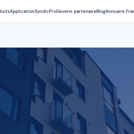
duits
Application
SyndicPro
Devenir partenaire
Blog
Annuaire Fra