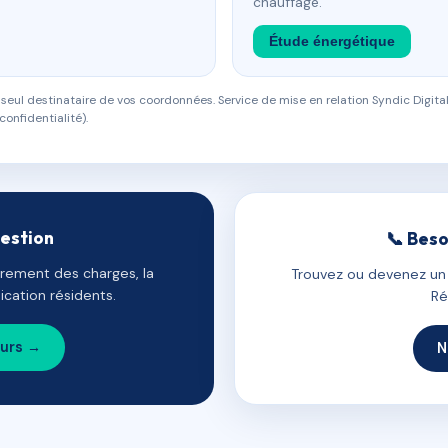
chauffage.
Étude énergétique
eul destinataire de vos coordonnées. Service de mise en relation Syndic Digital
confidentialité).
gestion
📞 Beso
uvrement des charges, la
Trouvez ou devenez un c
cation résidents.
Ré
ours →
N