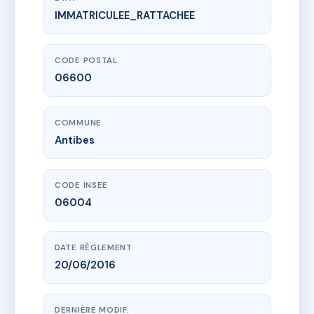
IMMATRICULEE_RATTACHEE
www.vme.plus/AC0096396
VILLA ANINA
1444 av jules grec
06600 Antibes
CODE POSTAL
06600
COMMUNE
Antibes
CODE INSEE
06004
DATE RÈGLEMENT
20/06/2016
DERNIÈRE MODIF.