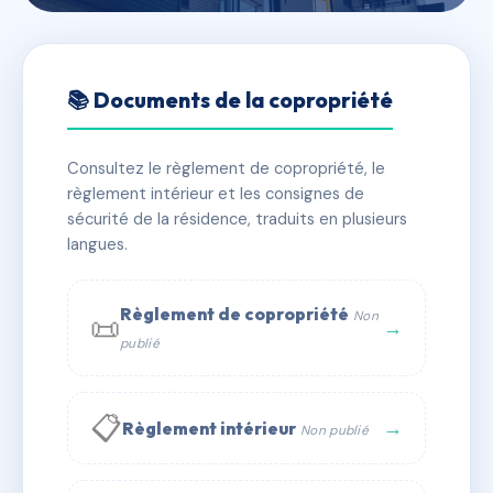
🇫🇷 RFRAC0096396
VILLA ANINA
📚 Documents de la copropriété
📍 1444 av jules grec 06600 Antibes
Consultez le règlement de copropriété, le
✓ Immatriculée
🏠 39 lots
🏗 1 bâtiment(s)
règlement intérieur et les consignes de
sécurité de la résidence, traduits en plusieurs
langues.
📞 Contacter Syndic Digital
💬 WhatsApp
✉ Email
Règlement de copropriété
Non
📜
→
publié
📋
→
Règlement intérieur
Non publié