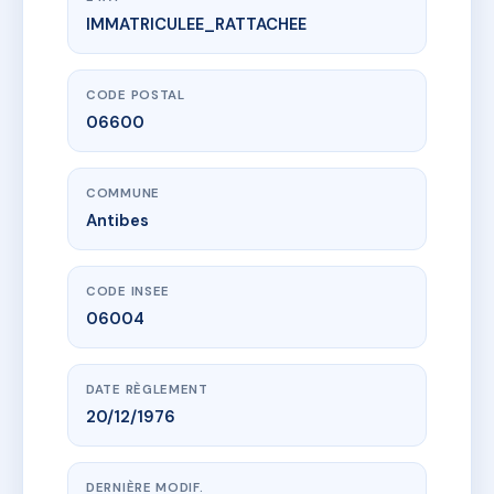
IMMATRICULEE_RATTACHEE
www.vme.plus/AB4066114
SAINT FRANCOIS
46 av de nice
06600 Antibes
CODE POSTAL
06600
COMMUNE
Antibes
CODE INSEE
06004
DATE RÈGLEMENT
20/12/1976
DERNIÈRE MODIF.