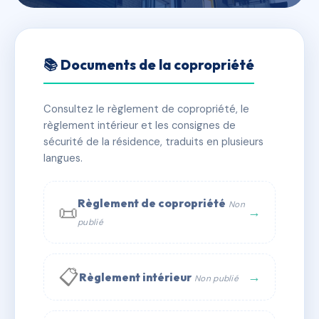
🇫🇷 RFRAB4066114
SAINT FRANCOIS
📚 Documents de la copropriété
📍 46 av de nice 06600 Antibes
Consultez le règlement de copropriété, le
✓ Immatriculée
🏠 148 lots
🏗 1 bâtiment(s)
règlement intérieur et les consignes de
sécurité de la résidence, traduits en plusieurs
langues.
📞 Contacter Syndic Digital
💬 WhatsApp
✉ Email
Règlement de copropriété
Non
📜
→
publié
📋
→
Règlement intérieur
Non publié