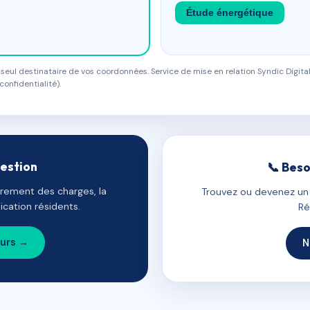
Étude énergétique
eul destinataire de vos coordonnées. Service de mise en relation Syndic Digital
confidentialité).
gestion
📞 Beso
uvrement des charges, la
Trouvez ou devenez un c
cation résidents.
Ré
ours →
N