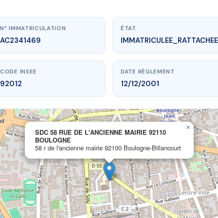
N° IMMATRICULATION
ÉTAT
AC2341469
IMMATRICULEE_RATTACHEE
CODE INSEE
DATE RÈGLEMENT
92012
12/12/2001
www.vme.plus/AC2341469
×
SDC 58 RUE DE L'ANCIENNE MAIRIE 92110
E DE L'ANCIENNE MAIRIE 92110 BOULOGNE
BOULOGNE
ncienne mairie
92100 Boulogne-Billancourt
58 r de l'ancienne mairie 92100 Boulogne-Billancourt