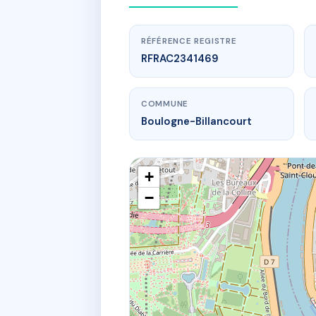
RÉFÉRENCE REGISTRE
RFRAC2341469
COMMUNE
Boulogne-Billancourt
+
−
SDC 58 RU
58 r de l'a