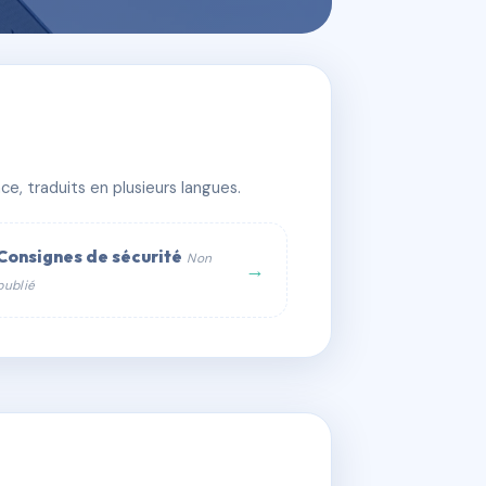
10 BOULOGNE
e, traduits en plusieurs langues.
Consignes de sécurité
Non
→
publié
web :
om