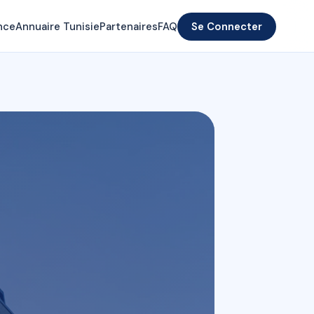
nce
Annuaire Tunisie
Partenaires
FAQ
Se Connecter