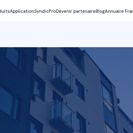
duits
Application
SyndicPro
Devenir partenaire
Blog
Annuaire Fra