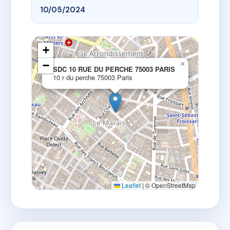
10/05/2024
+
−
×
SDC 10 RUE DU PERCHE 75003 PARIS
10 r du perche 75003 Paris
Leaflet
|
© OpenStreetMap