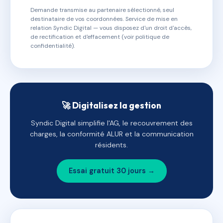
Demande transmise au partenaire sélectionné, seul
destinataire de vos coordonnées. Service de mise en
relation Syndic Digital — vous disposez d'un droit d'accès,
de rectification et d'effacement (voir politique de
confidentialité).
🚀 Digitalisez la gestion
Syndic Digital simplifie l'AG, le recouvrement des
charges, la conformité ALUR et la communication
résidents.
Essai gratuit 30 jours →