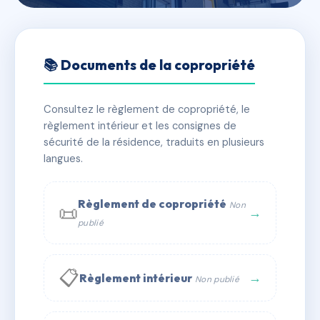
🇫🇷 RFRAC0278960
SDC 10 RUE DU PERCHE
📚 Documents de la copropriété
75003 PARIS
Consultez le règlement de copropriété, le
📍 10 r du perche 75003 Paris
règlement intérieur et les consignes de
✓ Immatriculée
🏠 26 lots
🏗 2 bâtiment(s)
sécurité de la résidence, traduits en plusieurs
langues.
📞 Contacter Syndic Digital
💬 WhatsApp
Règlement de copropriété
Non
📜
✉ Email
→
publié
📋
→
Règlement intérieur
Non publié