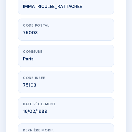
IMMATRICULEE_RATTACHEE
www.vme.plus/AC0278960
SDC 10 RUE DU PERCHE 75003 PARIS
10 r du perche
75003 Paris
CODE POSTAL
75003
COMMUNE
Paris
CODE INSEE
75103
DATE RÈGLEMENT
16/02/1989
DERNIÈRE MODIF.