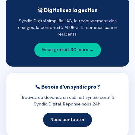
🚀 Digitalisez la gestion
Syndic Digital simplifie l'AG, le recouvrement des
charges, la conformité ALUR et la communication
résidents.
Essai gratuit 30 jours →
📞 Besoin d'un syndic pro ?
Trouvez ou devenez un cabinet syndic certifié
Syndic Digital. Réponse sous 24h.
Nous contacter