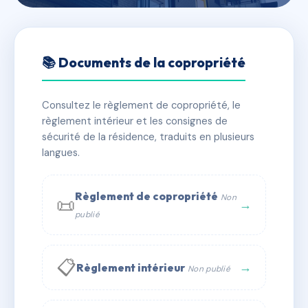
🇫🇷 RFRAD4516258
Résidence Belfort
📚 Documents de la copropriété
📍 63 r de belfort 33000 Bordeaux
Consultez le règlement de copropriété, le
⚠ IMMATRICULEE_RATTACHEMENT_EXPIRE
règlement intérieur et les consignes de
🏠 5 lots
🏗 1 bâtiment(s)
sécurité de la résidence, traduits en plusieurs
langues.
📞 Contacter Syndic Digital
💬 WhatsApp
Règlement de copropriété
Non
📜
✉ Email
→
publié
📋
→
Règlement intérieur
Non publié