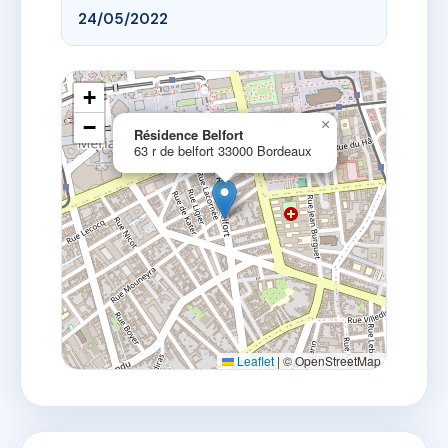
24/05/2022
+
−
×
Résidence Belfort
63 r de belfort 33000 Bordeaux
Leaflet
|
© OpenStreetMap