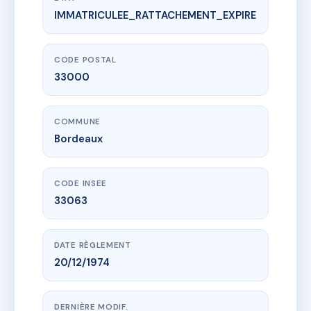
IMMATRICULEE_RATTACHEMENT_EXPIRE
www.vme.plus/AD4516258
Résidence Belfort
63 r de belfort
33000 Bordeaux
CODE POSTAL
33000
COMMUNE
Bordeaux
CODE INSEE
33063
DATE RÈGLEMENT
20/12/1974
DERNIÈRE MODIF.