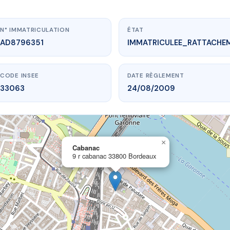
N° IMMATRICULATION
ÉTAT
AD8796351
IMMATRICULEE_RATTACHE
CODE INSEE
DATE RÈGLEMENT
33063
24/08/2009
×
vme.plus/AD8796351
Cabanac
9 r cabanac 33800 Bordeaux
Cabanac
abanac
33800 Bordeaux