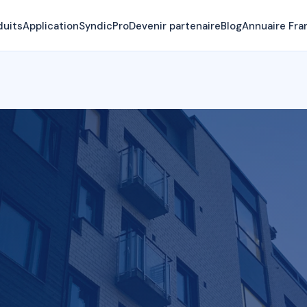
duits
Application
SyndicPro
Devenir partenaire
Blog
Annuaire Fra