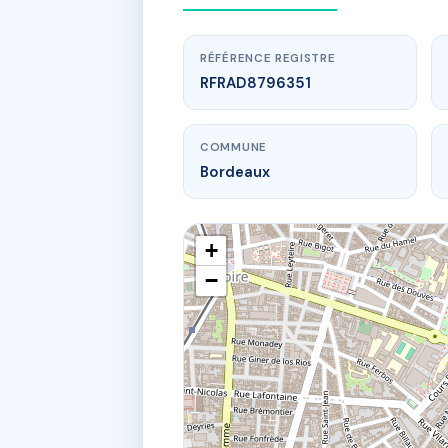
RÉFÉRENCE REGISTRE
RFRAD8796351
COMMUNE
Bordeaux
+
−
www.
9 r c