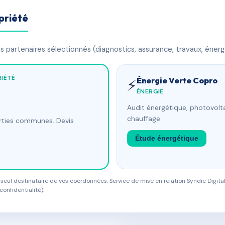
priété
 partenaires sélectionnés (diagnostics, assurance, travaux, énerg
IÉTÉ
Énergie Verte Copro
⚡
ÉNERGIE
Audit énergétique, photovolta
chauffage.
arties communes. Devis
Étude énergétique
eul destinataire de vos coordonnées. Service de mise en relation Syndic Digital
confidentialité).