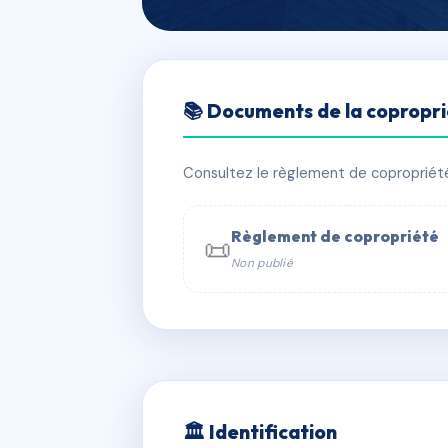
🇫🇷 RFRAD8796351
📚 Documents de la copropr
Cabanac
📍 9 r cabanac 33800 Bordeaux
Consultez le règlement de copropriété, 
⚠ IMMATRICULEE_RATTACHEMENT_EX
Règlement de copropriété
📜
Non publié
📞 Contacter Syndic Digital

Coproprié
229 
N°
w
🏛 Identification