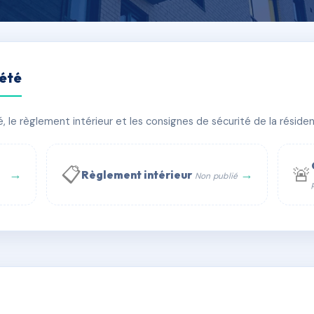
iété
le règlement intérieur et les consignes de sécurité de la résidenc
PIRE
🏠 32 lots
🏗 1 bâtiment(s)
📋
🚨
→
→
Règlement intérieur
Non publié
 WhatsApp
✉ Email
té
rue Saint-Honoré, 75001 Paris - Tél. : +33 6 51 11 56 90 - 
AD8796351
🇫🇷
ww.syndic.digital - E-mail : syndic.digital@gmail.c