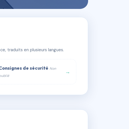
e, traduits en plusieurs langues.
Consignes de sécurité
Non
→
publié
web :
om