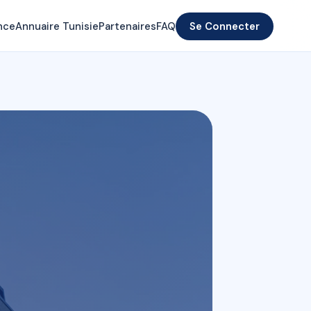
nce
Annuaire Tunisie
Partenaires
FAQ
Se Connecter