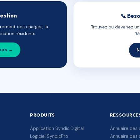
gestion
📞 Beso
uvrement des charges, la
Trouvez ou devenez un c
cation résidents.
Ré
ours →
N
PRODUITS
RESSOURCE
Application Syndic Digital
Annuaire des 
Logiciel SyndicPro
Annuaire des 