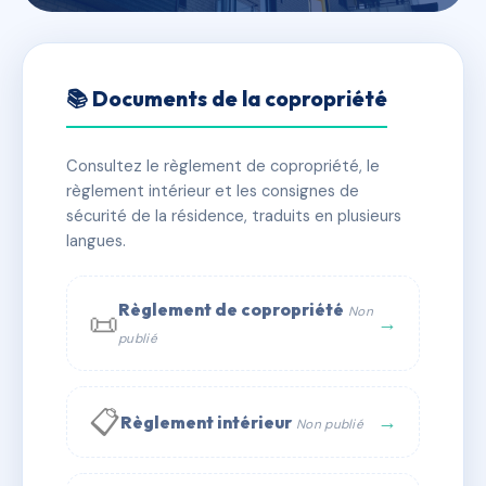
🇫🇷 RFRAC5484878
SDC VERDUN 92
📚 Documents de la copropriété
📍 92 Cours de Verdun 33000 BORDEAUX
Consultez le règlement de copropriété, le
✓ Immatriculée
🏠 8 lots
🏗 1 bâtiment(s)
règlement intérieur et les consignes de
sécurité de la résidence, traduits en plusieurs
langues.
📞 Contacter Syndic Digital
💬 WhatsApp
✉ Email
Règlement de copropriété
Non
📜
→
publié
📋
→
Règlement intérieur
Non publié