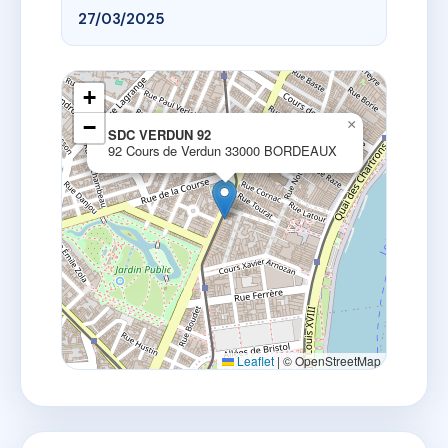
27/03/2025
+
−
×
SDC VERDUN 92
92 Cours de Verdun 33000 BORDEAUX
Leaflet
|
© OpenStreetMap