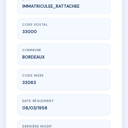
IMMATRICULEE_RATTACHEE
www.vme.plus/AC5484878
SDC VERDUN 92
92 Cours de Verdun
33000 BORDEAUX
CODE POSTAL
33000
COMMUNE
BORDEAUX
CODE INSEE
33063
DATE RÈGLEMENT
08/03/1958
DERNIÈRE MODIF.