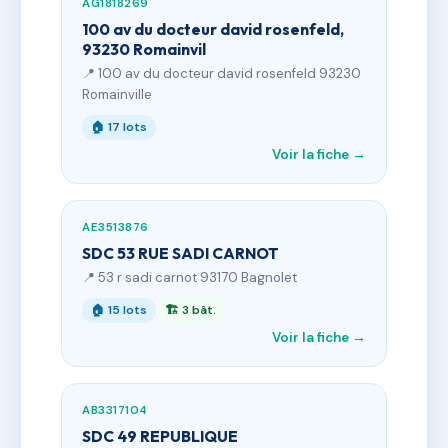
AG1818269
100 av du docteur david rosenfeld,
93230 Romainvil
📍 100 av du docteur david rosenfeld 93230
Romainville
🏠 17 lots
Voir la fiche →
AE3513876
SDC 53 RUE SADI CARNOT
📍 53 r sadi carnot 93170 Bagnolet
🏠 15 lots
🏗 3 bât.
Voir la fiche →
AB3317104
SDC 49 REPUBLIQUE