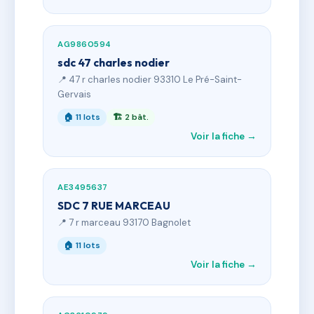
AG9860594
sdc 47 charles nodier
📍 47 r charles nodier 93310 Le Pré-Saint-
Gervais
🏠 11 lots
🏗 2 bât.
Voir la fiche →
AE3495637
SDC 7 RUE MARCEAU
📍 7 r marceau 93170 Bagnolet
🏠 11 lots
Voir la fiche →