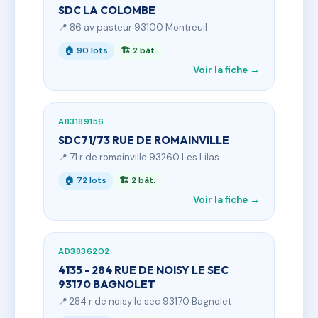
SDC LA COLOMBE
📍 86 av pasteur 93100 Montreuil
🏠 90 lots
🏗 2 bât.
Voir la fiche →
AB3189156
SDC71/73 RUE DE ROMAINVILLE
📍 71 r de romainville 93260 Les Lilas
🏠 72 lots
🏗 2 bât.
Voir la fiche →
AD3836202
4135 - 284 RUE DE NOISY LE SEC
93170 BAGNOLET
📍 284 r de noisy le sec 93170 Bagnolet