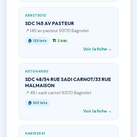
AB9273012
SDC 145 AV PASTEUR
📍 145 av pasteur 93170 Bagnolet
🏠 123 lots
🏗 2 bât.
Voir la fiche →
AD7044860
SDC 48/54 RUE SADI CARNOT/33 RUE
MALMAISON
📍 48 r sadi carnot 93170 Bagnolet
🏠 102 lots
Voir la fiche →
AA8182941