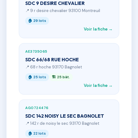
SDC 9 DESIRE CHEVALIER
📍 9 r desire chevalier 93100 Montreuil
🏠 29 lots
Voir la fiche →
AE3735065
SDC 66/68 RUE HOCHE
📍 68 r hoche 93170 Bagnolet
🏠 25 lots
🏗 25 bât.
Voir la fiche →
AG0724476
SDC 142 NOISY LE SEC BAGNOLET
📍 142 r de noisy le sec 93170 Bagnolet
🏠 22 lots