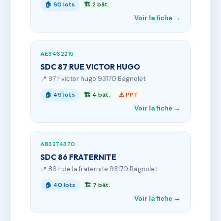
🏠 60 lots
🏗 2 bât.
Voir la fiche →
AE3462215
SDC 87 RUE VICTOR HUGO
📍 87 r victor hugo 93170 Bagnolet
🏠 49 lots
🏗 4 bât.
⚠ PPT
Voir la fiche →
AB3274370
SDC 86 FRATERNITE
📍 86 r de la fraternite 93170 Bagnolet
🏠 40 lots
🏗 7 bât.
Voir la fiche →