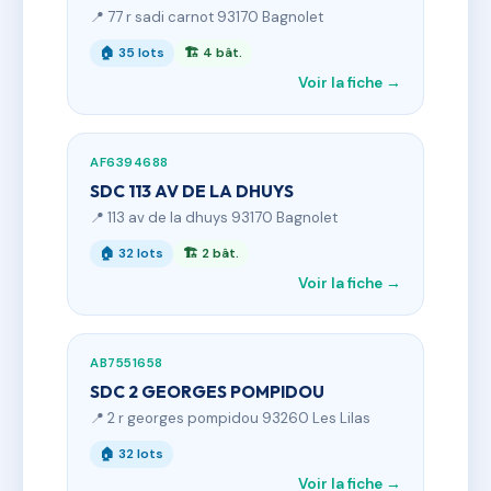
📍 77 r sadi carnot 93170 Bagnolet
🏠 35 lots
🏗 4 bât.
Voir la fiche →
AF6394688
SDC 113 AV DE LA DHUYS
📍 113 av de la dhuys 93170 Bagnolet
🏠 32 lots
🏗 2 bât.
Voir la fiche →
AB7551658
SDC 2 GEORGES POMPIDOU
📍 2 r georges pompidou 93260 Les Lilas
🏠 32 lots
Voir la fiche →