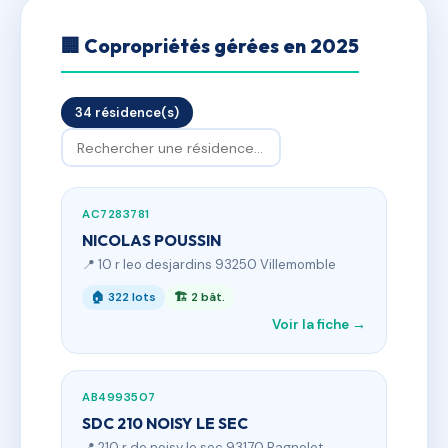
🏢 Copropriétés gérées en 2025
34 résidence(s)
AC7283781
NICOLAS POUSSIN
📍 10 r leo desjardins 93250 Villemomble
🏠 322 lots
🏗 2 bât.
Voir la fiche →
AB4993507
SDC 210 NOISY LE SEC
📍 210 r de noisy le sec 93170 Bagnolet