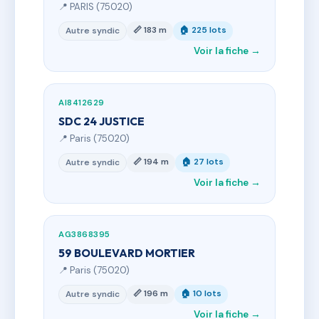
📍 PARIS (75020)
📏 183 m
🏠 225 lots
Autre syndic
Voir la fiche →
AI8412629
SDC 24 JUSTICE
📍 Paris (75020)
📏 194 m
🏠 27 lots
Autre syndic
Voir la fiche →
AG3868395
59 BOULEVARD MORTIER
📍 Paris (75020)
📏 196 m
🏠 10 lots
Autre syndic
Voir la fiche →