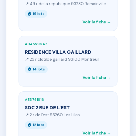
📍 49 r de la republique 93230 Romainville
🏠 15 lots
Voir la fiche →
AH4559647
RESIDENCE VILLA GAILLARD
📍 25 r clotilde gaillard 93100 Montreuil
🏠 14 lots
Voir la fiche →
AE3741816
SDC 2 RUE DE L'EST
📍 2 r de l'est 93260 Les Lilas
🏠 12 lots
Voir la fiche →