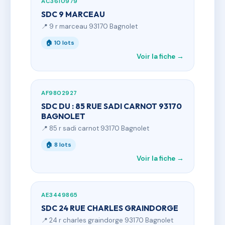
AC3610979
SDC 9 MARCEAU
📍 9 r marceau 93170 Bagnolet
🏠 10 lots
Voir la fiche →
AF9802927
SDC DU : 85 RUE SADI CARNOT 93170
BAGNOLET
📍 85 r sadi carnot 93170 Bagnolet
🏠 8 lots
Voir la fiche →
AE3449865
SDC 24 RUE CHARLES GRAINDORGE
📍 24 r charles graindorge 93170 Bagnolet