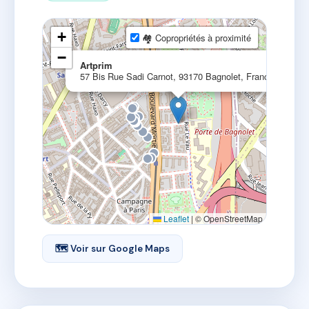
+
🏘 Copropriétés à proximité
−
×
Artprim
57 Bis Rue Sadi Carnot, 93170 Bagnolet, France
Leaflet
|
© OpenStreetMap
🗺 Voir sur Google Maps