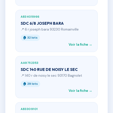
AB3405966
SDC 6/8 JOSEPH BARA
📍 6 r joseph bara 93230 Romainville
🏠 32 lots
Voir la fiche →
AA9752353
SDC 140 RUE DE NOISY LE SEC
📍 140 r de noisy le sec 93170 Bagnolet
🏠 29 lots
Voir la fiche →
AB3309101