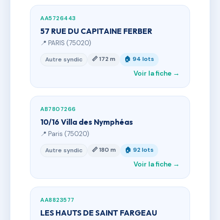
AA5726443
57 RUE DU CAPITAINE FERBER
📍 PARIS (75020)
📏 172 m
🏠 94 lots
Autre syndic
Voir la fiche →
AB7807266
10/16 Villa des Nymphéas
📍 Paris (75020)
📏 180 m
🏠 92 lots
Autre syndic
Voir la fiche →
AA8823577
LES HAUTS DE SAINT FARGEAU