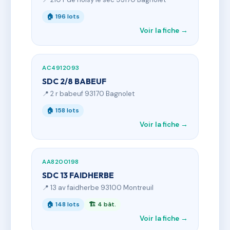
🏠 196 lots
Voir la fiche →
AC4912093
SDC 2/8 BABEUF
📍 2 r babeuf 93170 Bagnolet
🏠 158 lots
Voir la fiche →
AA8200198
SDC 13 FAIDHERBE
📍 13 av faidherbe 93100 Montreuil
🏠 148 lots
🏗 4 bât.
Voir la fiche →