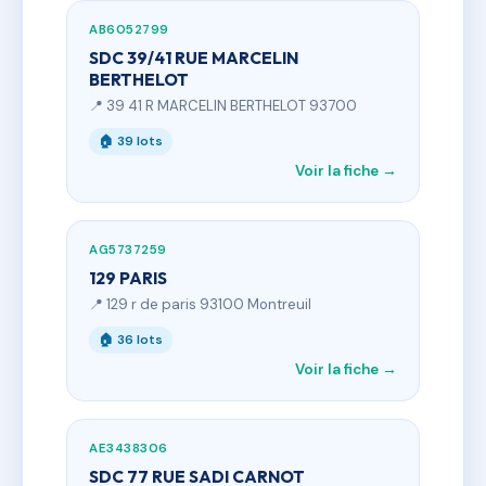
AB6052799
SDC 39/41 RUE MARCELIN
BERTHELOT
📍 39 41 R MARCELIN BERTHELOT 93700
🏠 39 lots
Voir la fiche →
AG5737259
129 PARIS
📍 129 r de paris 93100 Montreuil
🏠 36 lots
Voir la fiche →
AE3438306
SDC 77 RUE SADI CARNOT