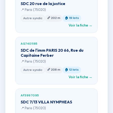
SDC 20 rue de la justice
📍 Paris (75020)
📏 202 m
🏠 19 lots
Autre syndic
Voir la fiche →
AG7401185
SDC de l'imm PARIS 20 66, Rue du
Capitaine Ferber
📍 Paris (75020)
📏 208 m
🏠 12 lots
Autre syndic
Voir la fiche →
AF3997095
SDC 7/13 VILLA NYMPHEAS
📍 Paris (75020)