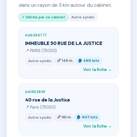
dans un rayon de 3 km autour du cabinet.
✓ Gérée par ce cabinet
Autre syndic
AA6286777
IMMEUBLE 50 RUE DE LA JUSTICE
📍 PARIS (75020)
📏 149 m
🏠 490 lots
Autre syndic
Voir la fiche →
AA1552835
40 rue de la Justice
📍 Paris (75020)
📏 161 m
🏠 407 lots
Autre syndic
Voir la fiche →