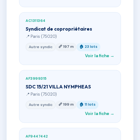
AC1311364
Syndicat de copropriétaires
📍 Paris (75020)
📏 197 m
🏠 23 lots
Autre syndic
Voir la fiche →
AF3999315
SDC 15/21 VILLA NYMPHEAS
📍 Paris (75020)
📏 199 m
🏠 11 lots
Autre syndic
Voir la fiche →
AF9447442