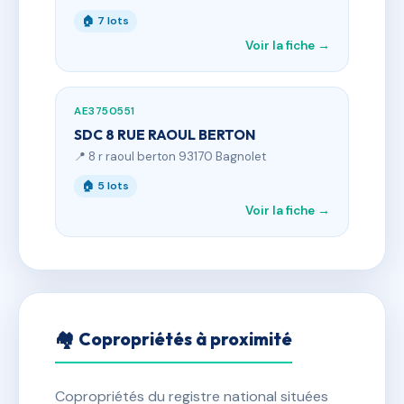
🏠 7 lots
Voir la fiche →
AE3750551
SDC 8 RUE RAOUL BERTON
📍 8 r raoul berton 93170 Bagnolet
🏠 5 lots
Voir la fiche →
🏘 Copropriétés à proximité
Copropriétés du registre national situées