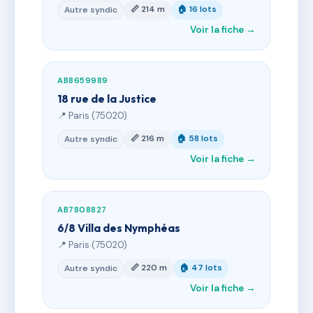
📏 214 m
🏠 16 lots
Autre syndic
Voir la fiche →
AB8659989
18 rue de la Justice
📍 Paris (75020)
📏 216 m
🏠 58 lots
Autre syndic
Voir la fiche →
AB7808827
6/8 Villa des Nymphéas
📍 Paris (75020)
📏 220 m
🏠 47 lots
Autre syndic
Voir la fiche →