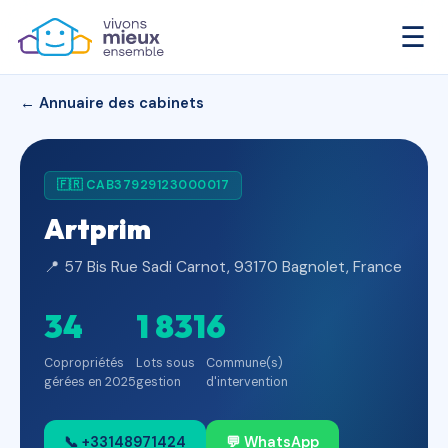
☰
← Annuaire des cabinets
🇫🇷 CAB37929123000017
Artprim
📍 57 Bis Rue Sadi Carnot, 93170 Bagnolet, France
34
1 831
6
Copropriétés
Lots sous
Commune(s)
gérées en 2025
gestion
d'intervention
📞 +33148971424
💬 WhatsApp