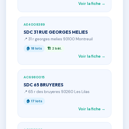
Voir la fiche →
AE4008389
SDC 31 RUE GEORGES MELIES
📍 31 r georges melies 93100 Montreuil
🏠 18 lots
🏗 2 bât.
Voir la fiche →
AC6980015
SDC 65 BRUYERES
📍 65 r des bruyeres 93260 Les Lilas
🏠 17 lots
Voir la fiche →