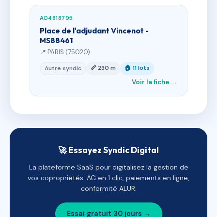
AD4818795
Place de l'adjudant Vincenot -
MS88461
📍 PARIS (75020)
📏 230 m
🏠 11 lots
Autre syndic
Voir la fiche →
🚀 Essayez Syndic Digital
La plateforme SaaS pour digitalisez la gestion de
vos copropriétés. AG en 1 clic, paiements en ligne,
conformité ALUR.
Essai gratuit 30 jours →