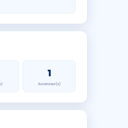
1
s)
Ascenseur(s)