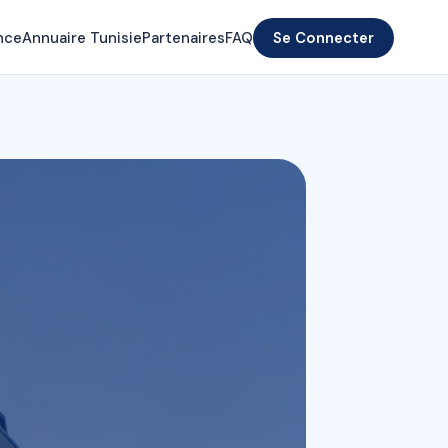
nce
Annuaire Tunisie
Partenaires
FAQ
Se Connecter