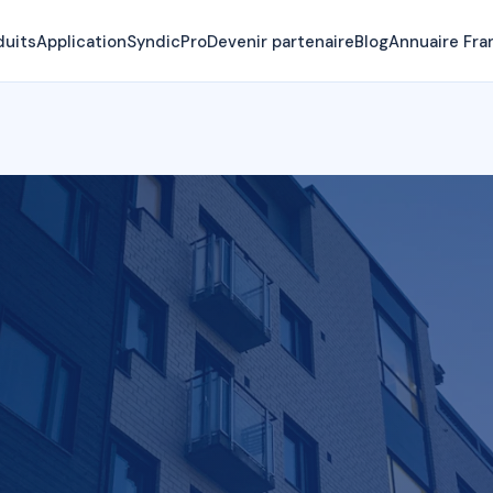
duits
Application
SyndicPro
Devenir partenaire
Blog
Annuaire Fra