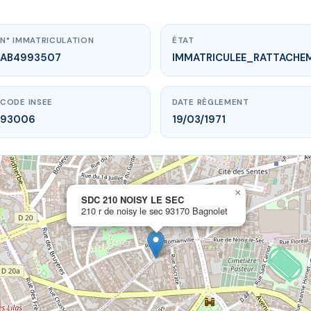
N° IMMATRICULATION
ÉTAT
AB4993507
IMMATRICULEE_RATTACHE
CODE INSEE
DATE RÈGLEMENT
93006
19/03/1971
×
vme.plus/AB4993507
SDC 210 NOISY LE SEC
210 r de noisy le sec 93170 Bagnolet
C 210 NOISY LE SEC
noisy le sec
93170 Bagnolet