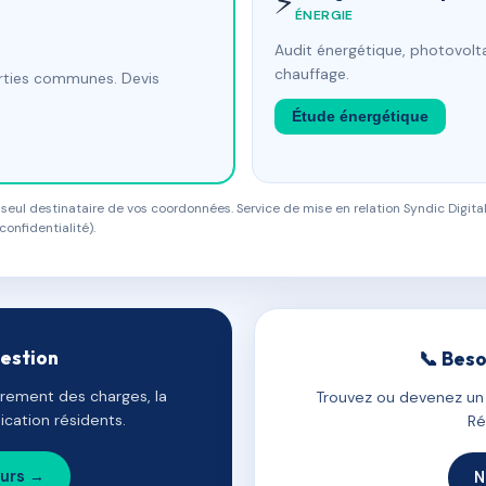
⚡
ÉNERGIE
Audit énergétique, photovolta
chauffage.
arties communes. Devis
Étude énergétique
eul destinataire de vos coordonnées. Service de mise en relation Syndic Digital
confidentialité).
gestion
📞 Beso
uvrement des charges, la
Trouvez ou devenez un c
cation résidents.
Ré
ours →
N