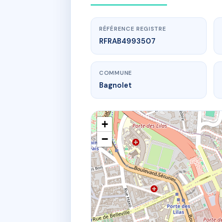
RÉFÉRENCE REGISTRE
RFRAB4993507
COMMUNE
Bagnolet
+
−
www.
SD
210 r de 