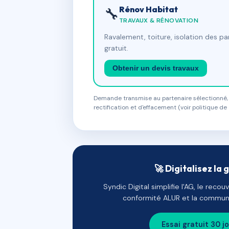
Rénov Habitat
🔧
TRAVAUX & RÉNOVATION
Ravalement, toiture, isolation des p
gratuit.
Obtenir un devis travaux
Demande transmise au partenaire sélectionné, s
rectification et d'effacement (voir politique de 
🚀 Digitalisez la 
Syndic Digital simplifie l'AG, le reco
conformité ALUR et la communi
Essai gratuit 30 j