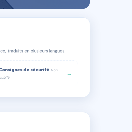
e, traduits en plusieurs langues.
Consignes de sécurité
Non
→
publié
web :
om