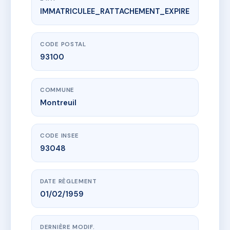
IMMATRICULEE_RATTACHEMENT_EXPIRE
www.vme.plus/AG5737259
129 PARIS
129 r de paris
93100 Montreuil
CODE POSTAL
93100
COMMUNE
Montreuil
CODE INSEE
93048
DATE RÈGLEMENT
01/02/1959
DERNIÈRE MODIF.