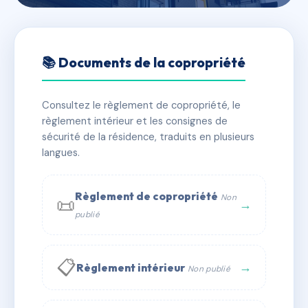
🇫🇷 RFRAG5737259
129 PARIS
📚 Documents de la copropriété
📍 129 r de paris 93100 Montreuil
Consultez le règlement de copropriété, le
⚠ IMMATRICULEE_RATTACHEMENT_EXPIRE
règlement intérieur et les consignes de
🏠 36 lots
🏗 1 bâtiment(s)
sécurité de la résidence, traduits en plusieurs
langues.
📞 Contacter Syndic Digital
💬 WhatsApp
Règlement de copropriété
Non
📜
✉ Email
→
publié
📋
→
Règlement intérieur
Non publié