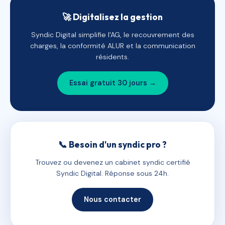
🚀 Digitalisez la gestion
Syndic Digital simplifie l'AG, le recouvrement des
charges, la conformité ALUR et la communication
résidents.
Essai gratuit 30 jours →
📞 Besoin d'un syndic pro ?
Trouvez ou devenez un cabinet syndic certifié
Syndic Digital. Réponse sous 24h.
Nous contacter