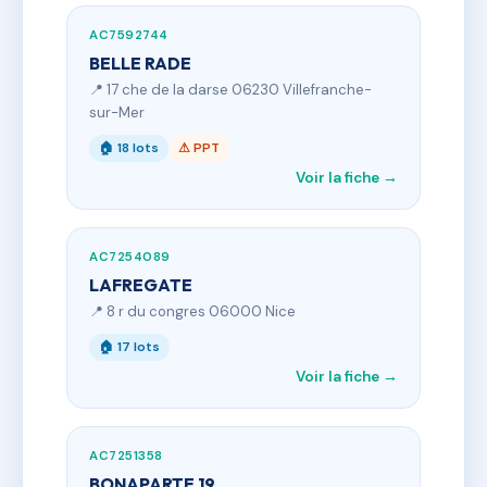
AC7592744
BELLE RADE
📍 17 che de la darse 06230 Villefranche-
sur-Mer
🏠 18 lots
⚠ PPT
Voir la fiche →
AC7254089
LAFREGATE
📍 8 r du congres 06000 Nice
🏠 17 lots
Voir la fiche →
AC7251358
BONAPARTE 19