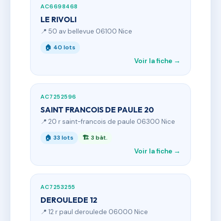
AC6698468
LE RIVOLI
📍 50 av bellevue 06100 Nice
🏠 40 lots
Voir la fiche →
AC7252596
SAINT FRANCOIS DE PAULE 20
📍 20 r saint-francois de paule 06300 Nice
🏠 33 lots
🏗 3 bât.
Voir la fiche →
AC7253255
DEROULEDE 12
📍 12 r paul deroulede 06000 Nice