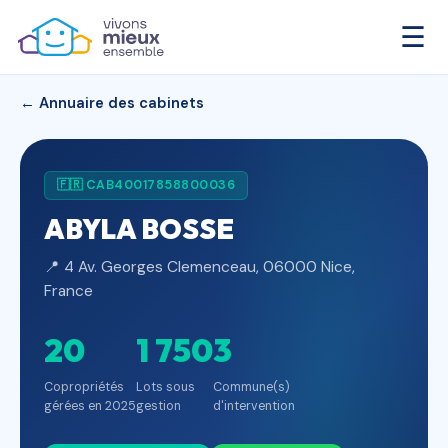
☰
← Annuaire des cabinets
🇫🇷 CAB40017858800036
ABYLA BOSSE
📍 4 Av. Georges Clemenceau, 06000 Nice,
France
20
1 750
3
Copropriétés
Lots sous
Commune(s)
gérées en 2025
gestion
d'intervention