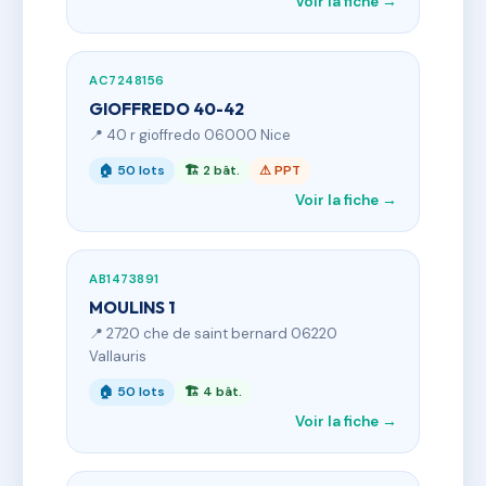
Voir la fiche →
AC7248156
GIOFFREDO 40-42
📍 40 r gioffredo 06000 Nice
🏠 50 lots
🏗 2 bât.
⚠ PPT
Voir la fiche →
AB1473891
MOULINS 1
📍 2720 che de saint bernard 06220
Vallauris
🏠 50 lots
🏗 4 bât.
Voir la fiche →