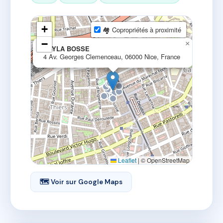
+
🏘 Copropriétés à proximité
−
×
ABYLA BOSSE
4 Av. Georges Clemenceau, 06000 Nice, France
Leaflet
|
© OpenStreetMap
🗺 Voir sur Google Maps