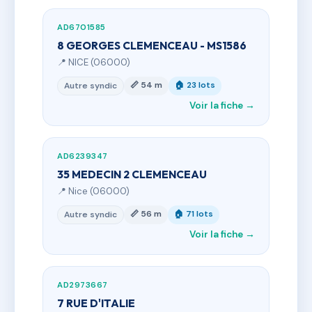
AD6701585
8 GEORGES CLEMENCEAU - MS1586
📍 NICE (06000)
📏 54 m
🏠 23 lots
Autre syndic
Voir la fiche →
AD6239347
35 MEDECIN 2 CLEMENCEAU
📍 Nice (06000)
📏 56 m
🏠 71 lots
Autre syndic
Voir la fiche →
AD2973667
7 RUE D'ITALIE