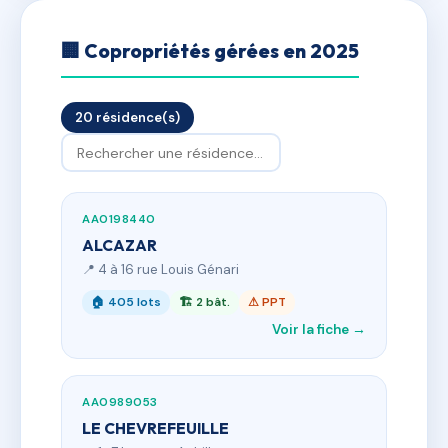
🏢 Copropriétés gérées en 2025
20 résidence(s)
AA0198440
ALCAZAR
📍 4 à 16 rue Louis Génari
🏠 405 lots
🏗 2 bât.
⚠ PPT
Voir la fiche →
AA0989053
LE CHEVREFEUILLE