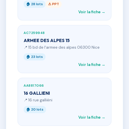
🏠 28 lots
⚠ PPT
Voir la fiche →
AC7259948
ARMEE DES ALPES 15
📍 15 bd de l'armee des alpes 06300 Nice
🏠 23 lots
Voir la fiche →
AA8817066
16 GALLIENI
📍 16 rue galliéni
🏠 20 lots
Voir la fiche →