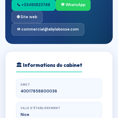
📞 +33493823746
💬 WhatsApp
🌐 Site web
✉ commercial@abylabosse.com
🏛
Informations du cabinet
SIRET
40017858800036
VILLE D'ÉTABLISSEMENT
Nice