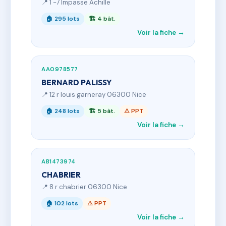
📍 1 -7 Impasse Achille
🏠 295 lots
🏗 4 bât.
Voir la fiche →
AA0978577
BERNARD PALISSY
📍 12 r louis garneray 06300 Nice
🏠 248 lots
🏗 5 bât.
⚠ PPT
Voir la fiche →
AB1473974
CHABRIER
📍 8 r chabrier 06300 Nice
🏠 102 lots
⚠ PPT
Voir la fiche →