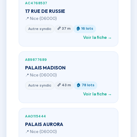
AC4768537
17 RUE DE RUSSIE
📍 Nice (06000)
📏 37 m
🏠 16 lots
Autre syndic
Voir la fiche →
AB9877689
PALAIS MADISON
📍 Nice (06000)
📏 43 m
🏠 78 lots
Autre syndic
Voir la fiche →
AA0115444
PALAIS AURORA
📍 Nice (06000)