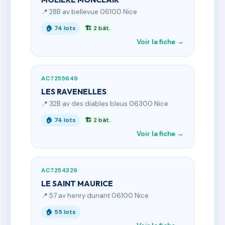
📍 28B av bellevue 06100 Nice
🏠 74 lots
🏗 2 bât.
Voir la fiche →
AC7255649
LES RAVENELLES
📍 32B av des diables bleus 06300 Nice
🏠 74 lots
🏗 2 bât.
Voir la fiche →
AC7254329
LE SAINT MAURICE
📍 57 av henry dunant 06100 Nice
🏠 55 lots