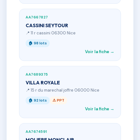
AA7667827
CASSINI SEYTOUR
📍 11 r cassini 06300 Nice
🏠 98 lots
Voir la fiche →
AA7689375
VILLA ROYALE
📍 15 r du marechal joffre 06000 Nice
🏠 92 lots
⚠ PPT
Voir la fiche →
AA7674591
MOLIERE MONCLAIR