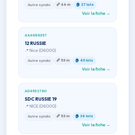
📏 44 m
🏠 27 lots
Autre syndic
Voir la fiche →
AA4696357
12 RUSSIE
📍 Nice (06000)
📏 53 m
🏠 43 lots
Autre syndic
Voir la fiche →
AD4552790
SDC RUSSIE 19
📍 NICE (06000)
📏 53 m
🏠 24 lots
Autre syndic
Voir la fiche →