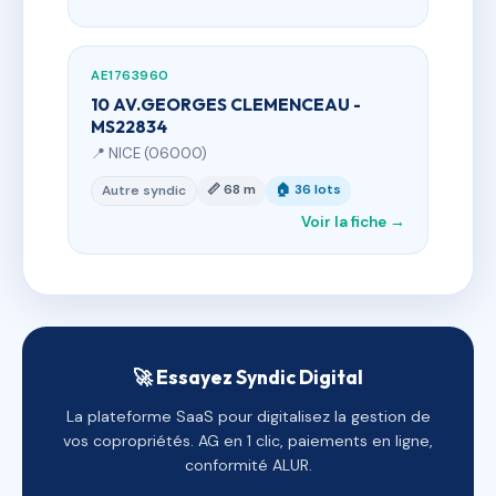
AE1763960
10 AV.GEORGES CLEMENCEAU -
MS22834
📍 NICE (06000)
📏 68 m
🏠 36 lots
Autre syndic
Voir la fiche →
🚀 Essayez Syndic Digital
La plateforme SaaS pour digitalisez la gestion de
vos copropriétés. AG en 1 clic, paiements en ligne,
conformité ALUR.