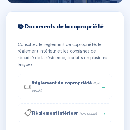
🇫🇷 RFRAC7253255
DEROULEDE 12
📚 Documents de la copropriété
📍 12 r paul deroulede 06000 Nice
Consultez le règlement de copropriété, le
✓ Immatriculée
🏠 28 lots
🏗 1 bâtiment(s)
règlement intérieur et les consignes de
sécurité de la résidence, traduits en plusieurs
langues.
📞 Contacter Syndic Digital
💬 WhatsApp
✉ Email
Règlement de copropriété
Non
📜
→
publié
📋
→
Règlement intérieur
Non publié