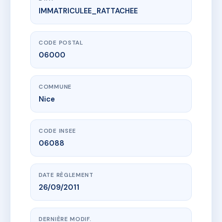
IMMATRICULEE_RATTACHEE
www.vme.plus/AC7253255
DEROULEDE 12
12 r paul deroulede
06000 Nice
CODE POSTAL
06000
COMMUNE
Nice
CODE INSEE
06088
DATE RÈGLEMENT
26/09/2011
DERNIÈRE MODIF.