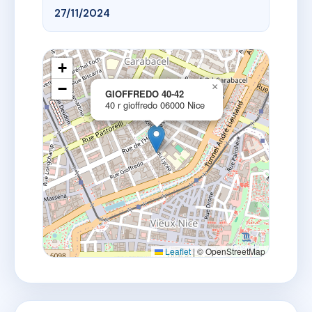
27/11/2024
+
−
×
GIOFFREDO 40-42
40 r gioffredo 06000 Nice
Leaflet
|
© OpenStreetMap