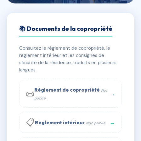
🇫🇷 RFRAC7248156
GIOFFREDO 40-42
📚 Documents de la copropriété
📍 40 r gioffredo 06000 Nice
Consultez le règlement de copropriété, le
✓ Immatriculée
🏠 50 lots
🏗 2 bâtiment(s)
règlement intérieur et les consignes de
sécurité de la résidence, traduits en plusieurs
langues.
📞 Contacter Syndic Digital
💬 WhatsApp
✉ Email
Règlement de copropriété
Non
📜
→
publié
📋
→
Règlement intérieur
Non publié