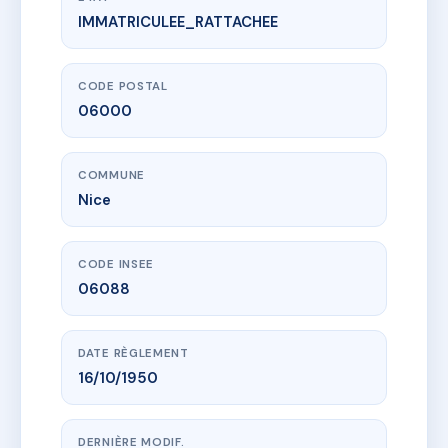
IMMATRICULEE_RATTACHEE
www.vme.plus/AC7248156
GIOFFREDO 40-42
40 r gioffredo
06000 Nice
CODE POSTAL
06000
COMMUNE
Nice
CODE INSEE
06088
DATE RÈGLEMENT
16/10/1950
DERNIÈRE MODIF.