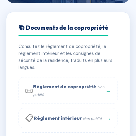
🇫🇷 RFRAA7689375
VILLA ROYALE
📚 Documents de la copropriété
📍 15 r du marechal joffre 06000 Nice
Consultez le règlement de copropriété, le
✓ Immatriculée
🏠 92 lots
🏗 1 bâtiment(s)
règlement intérieur et les consignes de
sécurité de la résidence, traduits en plusieurs
langues.
📞 Contacter Syndic Digital
💬 WhatsApp
✉ Email
Règlement de copropriété
Non
📜
→
publié
📋
→
Règlement intérieur
Non publié