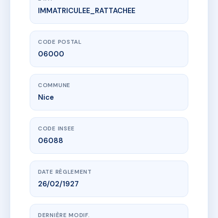
IMMATRICULEE_RATTACHEE
www.vme.plus/AA7689375
VILLA ROYALE
15 r du marechal joffre
06000 Nice
CODE POSTAL
06000
COMMUNE
Nice
CODE INSEE
06088
DATE RÈGLEMENT
26/02/1927
DERNIÈRE MODIF.