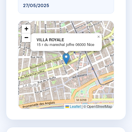
27/05/2025
+
−
×
VILLA ROYALE
15 r du marechal joffre 06000 Nice
Leaflet
|
© OpenStreetMap