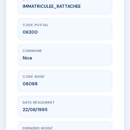
IMMATRICULEE_RATTACHEE
www.vme.plus/AC7259948
ARMEE DES ALPES 15
15 bd de l'armee des alpes
06300 Nice
CODE POSTAL
06300
COMMUNE
Nice
CODE INSEE
06088
DATE RÈGLEMENT
22/06/1995
DERNIÈRE MODIF.