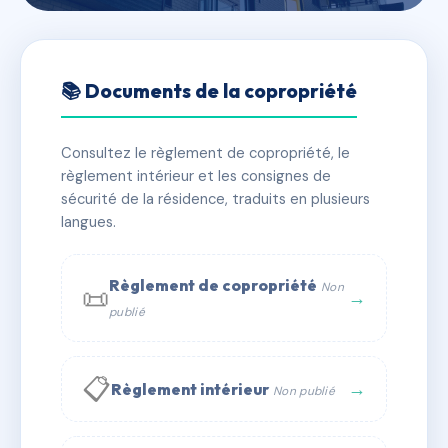
🇫🇷 RFRAC7259948
ARMEE DES ALPES 15
📚 Documents de la copropriété
📍 15 bd de l'armee des alpes 06300 Nice
Consultez le règlement de copropriété, le
✓ Immatriculée
🏠 23 lots
🏗 1 bâtiment(s)
règlement intérieur et les consignes de
sécurité de la résidence, traduits en plusieurs
langues.
📞 Contacter Syndic Digital
💬 WhatsApp
✉ Email
Règlement de copropriété
Non
📜
→
publié
📋
→
Règlement intérieur
Non publié