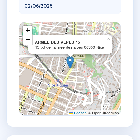
02/06/2025
+
−
×
ARMEE DES ALPES 15
15 bd de l'armee des alpes 06300 Nice
Leaflet
|
© OpenStreetMap