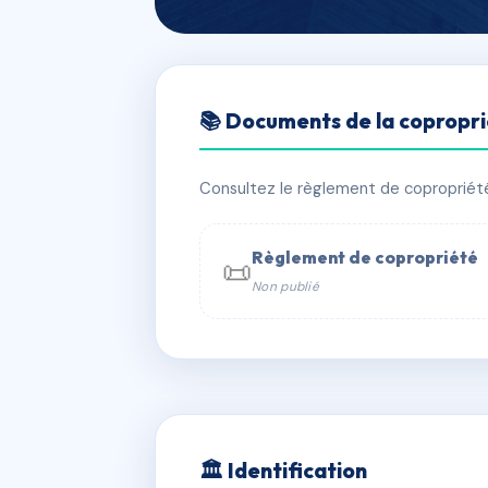
🇫🇷 RFRAB1473891
📚 Documents de la copropr
MOULINS 1
📍 2720 che de saint bernard 06220 V
Consultez le règlement de copropriété, 
✓ Immatriculée
🏠 50 lots
🏗 4 
Règlement de copropriété
📜
Non publié
📞 Contacter Syndic Digital

Coproprié
229 
N°
w
🏛 Identification