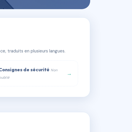
e, traduits en plusieurs langues.
Consignes de sécurité
Non
→
publié
web :
om