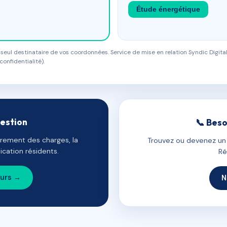
Étude énergétique
eul destinataire de vos coordonnées. Service de mise en relation Syndic Digital
confidentialité).
gestion
📞 Beso
uvrement des charges, la
Trouvez ou devenez un c
cation résidents.
Ré
ours →
N