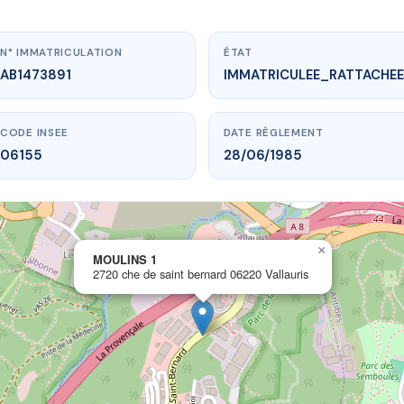
N° IMMATRICULATION
ÉTAT
AB1473891
IMMATRICULEE_RATTACHEE
CODE INSEE
DATE RÈGLEMENT
06155
28/06/1985
×
.vme.plus/AB1473891
MOULINS 1
2720 che de saint bernard 06220 Vallauris
MOULINS 1
 saint bernard
06220 Vallauris