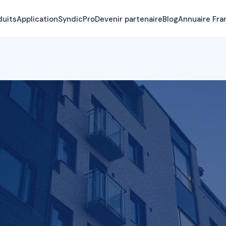
duits
Application
SyndicPro
Devenir partenaire
Blog
Annuaire Fra