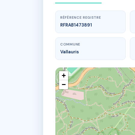
RÉFÉRENCE REGISTRE
RFRAB1473891
COMMUNE
Vallauris
+
−
www
2720 che de