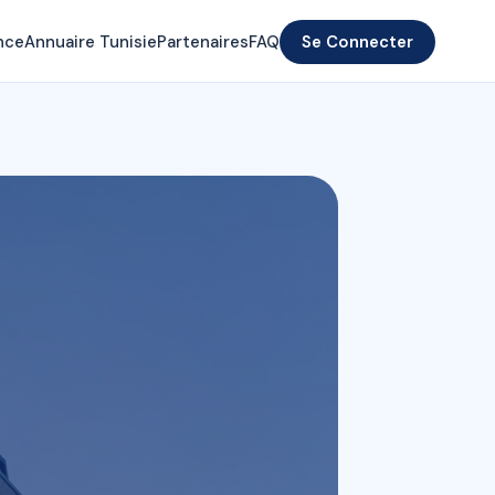
nce
Annuaire Tunisie
Partenaires
FAQ
Se Connecter