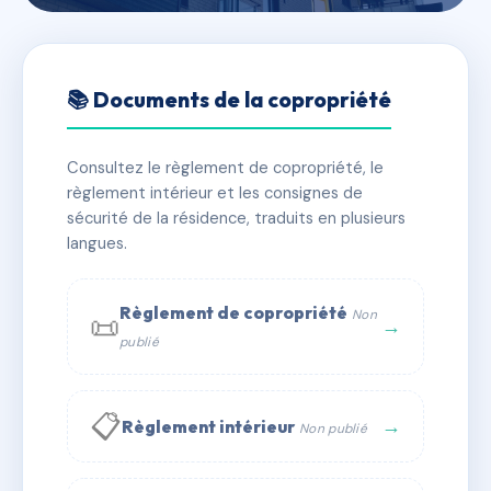
🇫🇷 RFRAA0245621
Le grand air
📚 Documents de la copropriété
📍 49 r saint-caprais 91770 Saint-Vrain
Consultez le règlement de copropriété, le
⚠ IMMATRICULEE_RATTACHEMENT_EXPIRE
règlement intérieur et les consignes de
🏠 203 lots
🏗 3 bâtiment(s)
sécurité de la résidence, traduits en plusieurs
langues.
📞 Contacter Syndic Digital
💬 WhatsApp
Règlement de copropriété
Non
📜
✉ Email
→
publié
📋
→
Règlement intérieur
Non publié