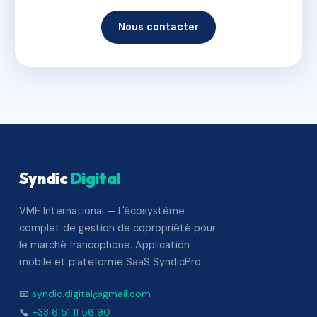
Nous contacter
Syndic
Digital
VME International — L'écosystème
complet de gestion de copropriété pour
le marché francophone. Application
mobile et plateforme SaaS SyndicPro.
📧
syndic.digital@gmail.com
📞
+33 6 51 11 56 90