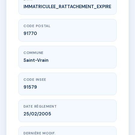
IMMATRICULEE_RATTACHEMENT_EXPIRE
www.vme.plus/AA0245621
Le grand air
49 r saint-caprais
91770 Saint-Vrain
CODE POSTAL
91770
COMMUNE
Saint-Vrain
CODE INSEE
91579
DATE RÈGLEMENT
25/02/2005
DERNIÈRE MODIF.