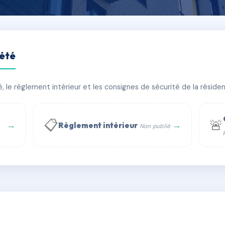
iété
le règlement intérieur et les consignes de sécurité de la résidenc
bâtiment(s)
📋
🚨
→
→
Règlement intérieur
Non publié
 WhatsApp
✉ Email
té
rue Saint-Honoré, 75001 Paris - Tél. : +33 6 51 11 56 90 - 
AA0321778
🇫🇷
ww.syndic.digital - E-mail : syndic.digital@gmail.c