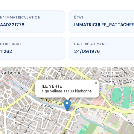
N° IMMATRICULATION
ÉTAT
AA0321778
IMMATRICULEE_RATTACHEE
CODE INSEE
DATE RÈGLEMENT
11262
24/09/1976
×
vme.plus/AA0321778
ILE VERTE
1 qu valliere 11100 Narbonne
ILE VERTE
valliere
11100 Narbonne