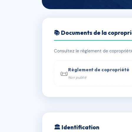
🇫🇷 RFRAA0321778
📚 Documents de la copropr
ILE VERTE
📍 1 qu valliere 11100 Narbonne
Consultez le règlement de copropriété, 
✓ Immatriculée
🏠 178 lots
🏗 3 
Règlement de copropriété
📜
Non publié
📞 Contacter Syndic Digital

Coproprié
229 
N°
w
🏛 Identification