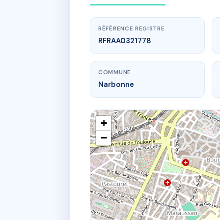
RÉFÉRENCE REGISTRE
RFRAA0321778
COMMUNE
Narbonne
+
−
www.
1 qu 