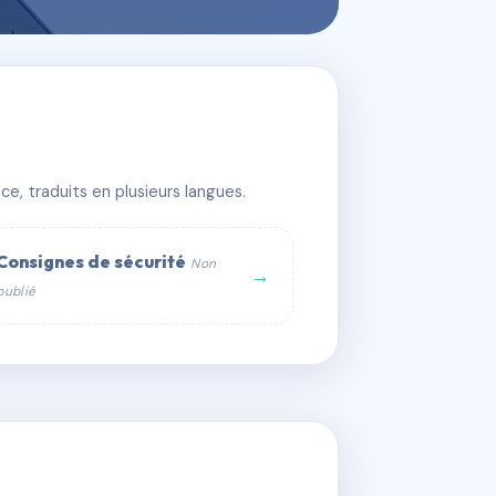
e, traduits en plusieurs langues.
Consignes de sécurité
Non
→
publié
web :
om