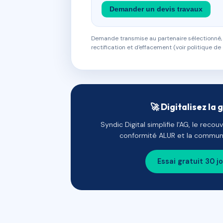
Demander un devis travaux
Demande transmise au partenaire sélectionné, s
rectification et d'effacement (voir politique de 
🚀 Digitalisez la 
Syndic Digital simplifie l'AG, le reco
conformité ALUR et la communi
Essai gratuit 30 j