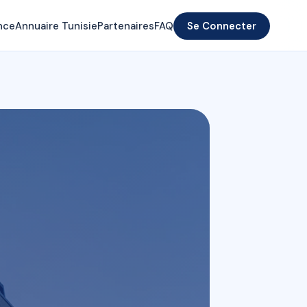
nce
Annuaire Tunisie
Partenaires
FAQ
Se Connecter