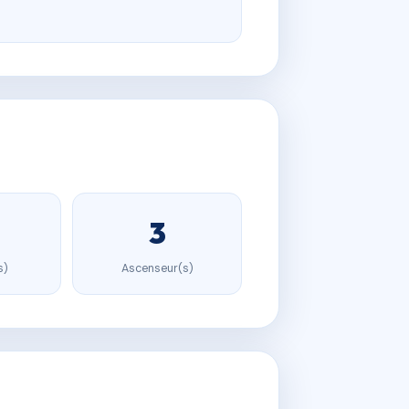
3
s)
Ascenseur(s)