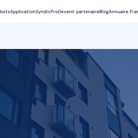
duits
Application
SyndicPro
Devenir partenaire
Blog
Annuaire Fra