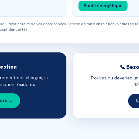
Étude énergétique
eul destinataire de vos coordonnées. Service de mise en relation Syndic Digital
confidentialité).
gestion
📞 Beso
uvrement des charges, la
Trouvez ou devenez un c
cation résidents.
Ré
ours →
N