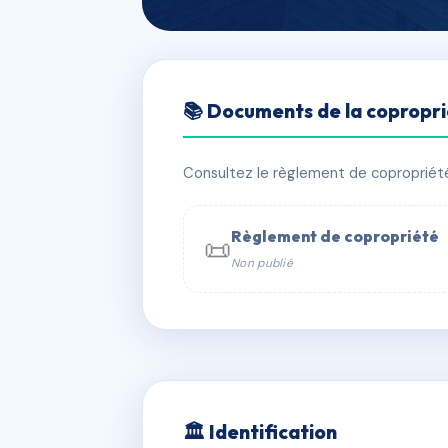
🇫🇷 RFRAA0351544
📚 Documents de la copropr
LES EUCALYPT
📍 16 bd frederic mistral 83120 Sain
Consultez le règlement de copropriété, 
✓ Immatriculée
🏠 19 lots
🏗 1 b
Règlement de copropriété
📜
Non publié
📞 Contacter Syndic Digital

Coproprié
229 
N°
w
🏛 Identification