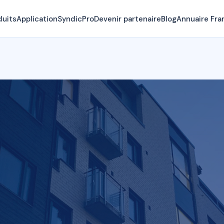
duits
Application
SyndicPro
Devenir partenaire
Blog
Annuaire Fra