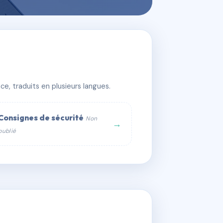
e, traduits en plusieurs langues.
Consignes de sécurité
Non
→
publié
web :
om