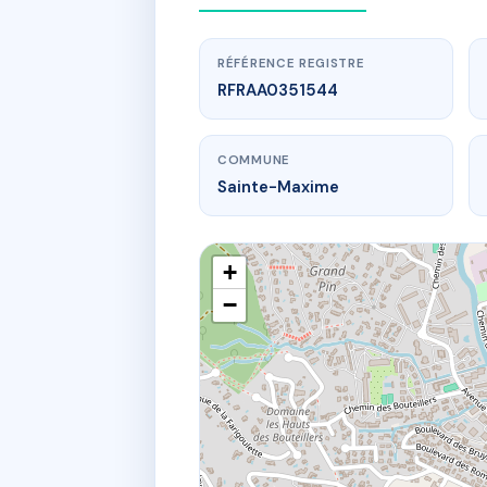
RÉFÉRENCE REGISTRE
RFRAA0351544
COMMUNE
Sainte-Maxime
+
−
www
16 bd freder