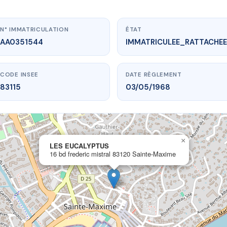
N° IMMATRICULATION
ÉTAT
AA0351544
IMMATRICULEE_RATTACHEE
CODE INSEE
DATE RÈGLEMENT
83115
03/05/1968
×
.vme.plus/AA0351544
LES EUCALYPTUS
16 bd frederic mistral 83120 Sainte-Maxime
LES EUCALYPTUS
ic mistral
83120 Sainte-Maxime