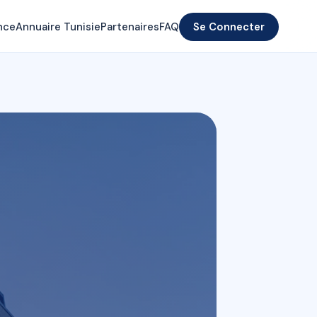
nce
Annuaire Tunisie
Partenaires
FAQ
Se Connecter