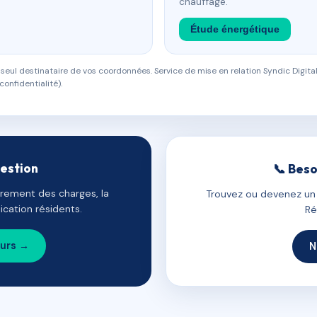
chauffage.
Étude énergétique
eul destinataire de vos coordonnées. Service de mise en relation Syndic Digital
confidentialité).
gestion
📞 Beso
uvrement des charges, la
Trouvez ou devenez un c
cation résidents.
Ré
ours →
N