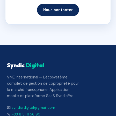
Nous contacter
Syndic
Digital
VME International — L'écosystème
complet de gestion de copropriété pour
le marché francophone. Application
mobile et plateforme SaaS SyndicPro.
📧
syndic.digital@gmail.com
📞
+33 6 51 11 56 90