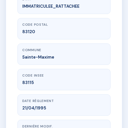
IMMATRICULEE_RATTACHEE
www.vme.plus/AA0352385
TOI ET MOI
22 che de la vierge noire
83120 Sainte-Maxime
CODE POSTAL
83120
COMMUNE
Sainte-Maxime
CODE INSEE
83115
DATE RÈGLEMENT
21/04/1995
DERNIÈRE MODIF.