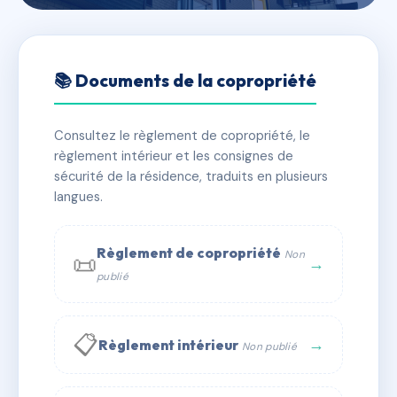
🇫🇷 RFRAA0352385
TOI ET MOI
📚 Documents de la copropriété
📍 22 che de la vierge noire 83120 Sainte-Maxime
Consultez le règlement de copropriété, le
✓ Immatriculée
🏠 18 lots
🏗 1 bâtiment(s)
règlement intérieur et les consignes de
sécurité de la résidence, traduits en plusieurs
langues.
📞 Contacter Syndic Digital
💬 WhatsApp
✉ Email
Règlement de copropriété
Non
📜
→
publié
📋
→
Règlement intérieur
Non publié