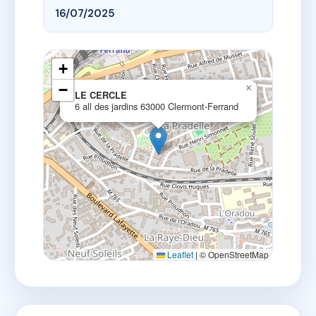
16/07/2025
+
−
×
LE CERCLE
6 all des jardins 63000 Clermont-Ferrand
Leaflet
|
© OpenStreetMap