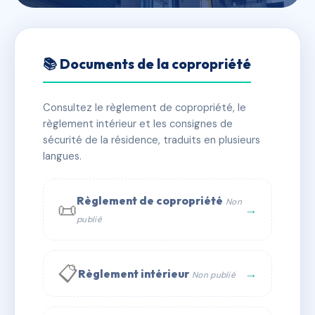
🇫🇷 RFRAA0515817
LE CERCLE
📚 Documents de la copropriété
📍 6 all des jardins 63000 Clermont-Ferrand
Consultez le règlement de copropriété, le
✓ Immatriculée
🏠 305 lots
🏗 4 bâtiment(s)
règlement intérieur et les consignes de
sécurité de la résidence, traduits en plusieurs
langues.
📞 Contacter Syndic Digital
💬 WhatsApp
✉ Email
Règlement de copropriété
Non
📜
→
publié
📋
→
Règlement intérieur
Non publié