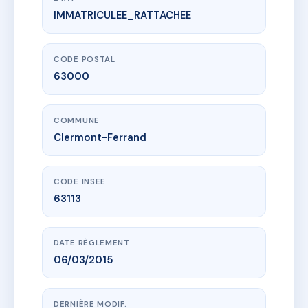
IMMATRICULEE_RATTACHEE
www.vme.plus/AA0515817
LE CERCLE
6 all des jardins
63000 Clermont-Ferrand
CODE POSTAL
63000
COMMUNE
Clermont-Ferrand
CODE INSEE
63113
DATE RÈGLEMENT
06/03/2015
DERNIÈRE MODIF.