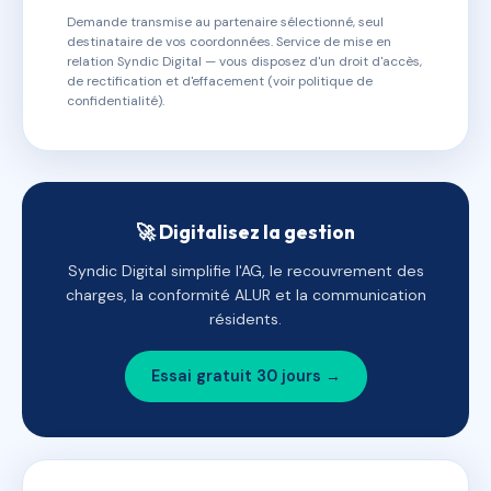
Demande transmise au partenaire sélectionné, seul
destinataire de vos coordonnées. Service de mise en
relation Syndic Digital — vous disposez d'un droit d'accès,
de rectification et d'effacement (voir politique de
confidentialité).
🚀 Digitalisez la gestion
Syndic Digital simplifie l'AG, le recouvrement des
charges, la conformité ALUR et la communication
résidents.
Essai gratuit 30 jours →