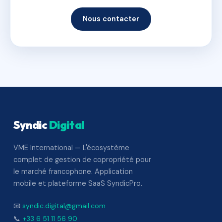
Nous contacter
Syndic
Digital
VME International — L'écosystème
complet de gestion de copropriété pour
le marché francophone. Application
mobile et plateforme SaaS SyndicPro.
📧
syndic.digital@gmail.com
📞
+33 6 51 11 56 90