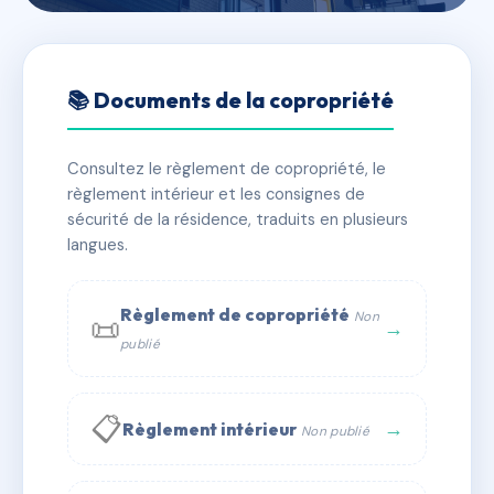
🇫🇷 RFRAA0629196
AZUR PARC
📚 Documents de la copropriété
📍 90 rte de gorbio 06500 Menton
Consultez le règlement de copropriété, le
✓ Immatriculée
🏠 520 lots
🏗 4 bâtiment(s)
règlement intérieur et les consignes de
sécurité de la résidence, traduits en plusieurs
langues.
📞 Contacter Syndic Digital
💬 WhatsApp
✉ Email
Règlement de copropriété
Non
📜
→
publié
📋
→
Règlement intérieur
Non publié