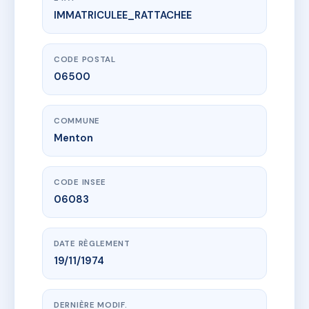
IMMATRICULEE_RATTACHEE
www.vme.plus/AA0629196
AZUR PARC
90 rte de gorbio
06500 Menton
CODE POSTAL
06500
COMMUNE
Menton
CODE INSEE
06083
DATE RÈGLEMENT
19/11/1974
DERNIÈRE MODIF.